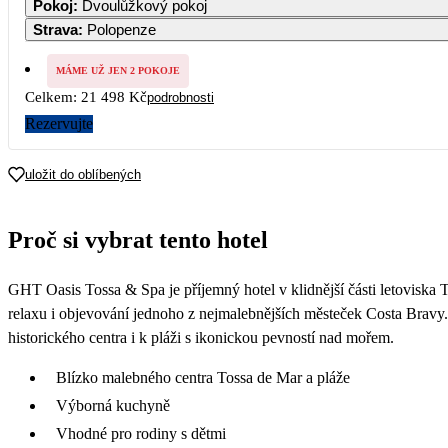
Pokoj
:
Dvoulůžkový pokoj
Strava
:
Polopenze
7
8
MÁME UŽ JEN 2 POKOJE
Celkem:
21 498 Kč
podrobnosti
14
15
10 749
Rezervujte
21
22
uložit do oblíbených
28
29
Proč si vybrat tento hotel
GHT Oasis Tossa & Spa je příjemný hotel v klidnější části letoviska 
relaxu i objevování jednoho z nejmalebnějších městeček Costa Bravy.
historického centra i k pláži s ikonickou pevností nad mořem.
Blízko malebného centra Tossa de Mar a pláže
Výborná kuchyně
Vhodné pro rodiny s dětmi