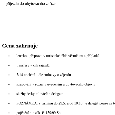
příjezdu do ubytovacího zařízení.
Cena zahrnuje
leteckou přepravu v turistické třídě včetně tax a příplatků
transfery v cíli zájezdů
7/14 noclehů - dle smlouvy o zájezdu
stravování v rozsahu uvedeném u ubytovacího objektu
služby česky mluvícího delegáta
POZNÁMKA: v termínu do 29.5. a od 10.10. je delegát pouze na t
pojištění dle zák. č. 159/99 Sb.