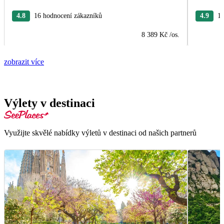
4.8
16 hodnocení zákazníků
4.9
15
8 389 Kč
/os.
zobrazit více
Výlety v destinaci
Využijte skvělé nabídky výletů v destinaci od našich partnerů