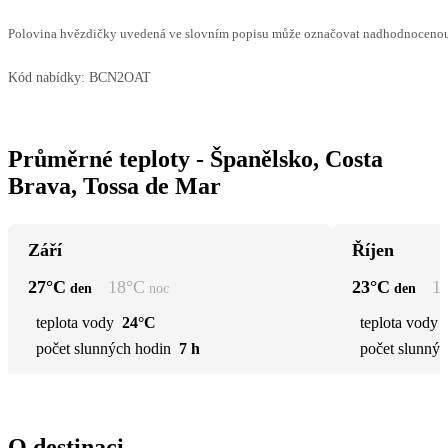
Polovina hvězdičky uvedená ve slovním popisu může označovat nadhodnocenou n
Kód nabídky:
BCN2OAT
Průměrné teploty - Španělsko, Costa
Brava, Tossa de Mar
Září
Říjen
27
°C
18
°C
23
°C
1
den
noc
den
teplota vody
24°C
teplota vody
počet slunných hodin
7 h
počet slunnýc
O destinaci