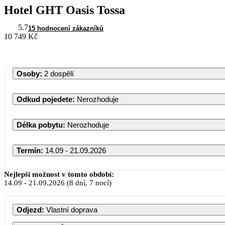
Hotel GHT Oasis Tossa
5.7
15 hodnocení zákazníků
10 749 Kč
Osoby
:
2 dospělí
Odkud pojedete
:
Nerozhoduje
Délka pobytu
:
Nerozhoduje
Termín
:
14.09 - 21.09.2026
Nejlepší možnost v tomto období:
14.09
-
21.09.2026
(8 dní, 7 nocí)
PO
ÚT
Odjezd
:
Vlastní doprava
1