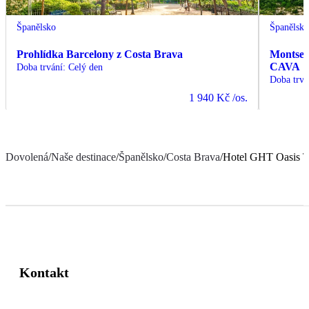
Španělsko
Španělsk
Prohlídka Barcelony z Costa Brava
Montserr
CAVA
Doba trvání
:
Celý den
Doba trvá
1 940 Kč
/os.
Dovolená
/
Naše destinace
/
Španělsko
/
Costa Brava
/
Hotel GHT Oasis T
Kontakt