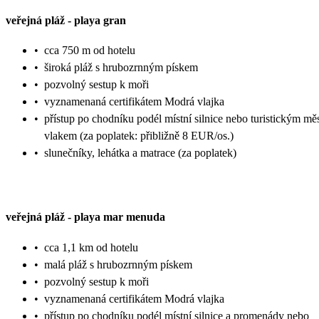
veřejná pláž
-
playa gran
•
cca 750 m od hotelu
•
široká pláž s hrubozrnným pískem
•
pozvolný sestup k moři
•
vyznamenaná certifikátem Modrá vlajka
•
přístup po chodníku podél místní silnice nebo turistickým m
vlakem (za poplatek: přibližně 8 EUR/os.)
•
slunečníky, lehátka a matrace (za poplatek)
veřejná pláž
-
playa mar menuda
•
cca 1,1 km od hotelu
•
malá pláž s hrubozrnným pískem
•
pozvolný sestup k moři
•
vyznamenaná certifikátem Modrá vlajka
•
přístup po chodníku podél místní silnice a promenády nebo