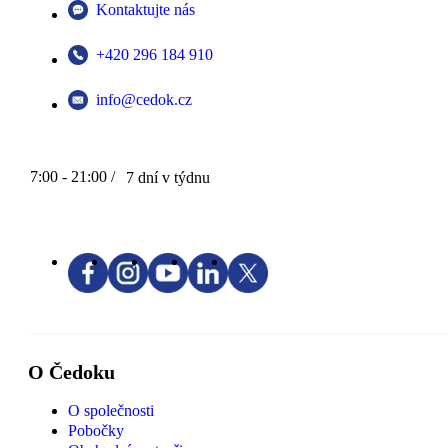
Kontaktujte nás
+420 296 184 910
info@cedok.cz
7:00 - 21:00 /
7 dní v týdnu
O Čedoku
O společnosti
Pobočky