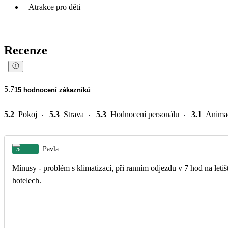
Atrakce pro děti
Recenze
5.7
15 hodnocení zákazníků
5.2
Pokoj
5.3
Strava
5.3
Hodnocení personálu
3.1
Anima
5
Pavla
Mínusy - problém s klimatizací, při ranním odjezdu v 7 hod na letišt
hotelech.