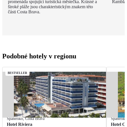
promenáda spojující turistická městečka. Krásné a
Rambla, 
široké pláže jsou charakteristickým znakem této
části Costa Brava.
Podobné hotely v regionu
BESTSELLER
Španělsko
,
Costa Brava
Španělsk
Hotel Riviera
Hotel Ca