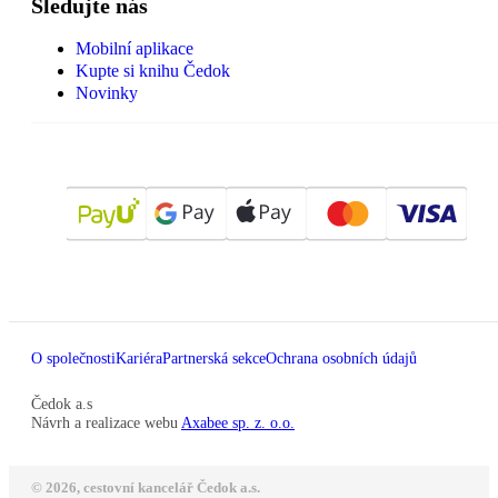
Sledujte nás
Mobilní aplikace
Kupte si knihu Čedok
Novinky
O společnosti
Kariéra
Partnerská sekce
Ochrana osobních údajů
Čedok a.s
Návrh a realizace webu
Axabee sp. z. o.o.
© 2026, cestovní kancelář Čedok a.s.