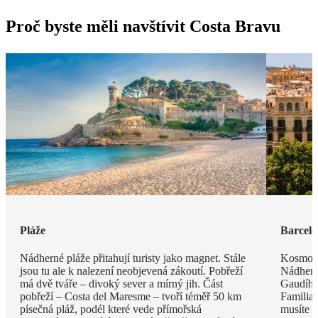
Proč byste měli navštívit Costa Bravu
Pláže
Barcel
Nádherné pláže přitahují turisty jako magnet. Stále
Kosmopo
jsou tu ale k nalezení neobjevená zákoutí. Pobřeží
Nádhern
má dvě tváře – divoký sever a mírný jih. Část
Gaudího
pobřeží – Costa del Maresme – tvoří téměř 50 km
Familia 
písečná pláž, podél které vede přímořská
musíte v