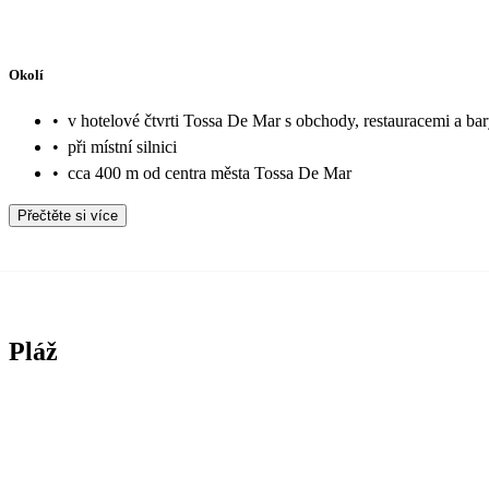
Okolí
•
v hotelové čtvrti Tossa De Mar s obchody, restauracemi a ba
•
při místní silnici
•
cca 400 m od centra města Tossa De Mar
Přečtěte si více
Pláž