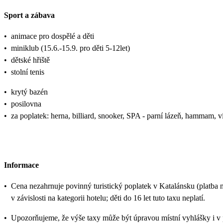
Sport a zábava
•
animace pro dospělé a děti
•
miniklub (15.6.-15.9. pro děti 5-12let)
•
dětské hřiště
•
stolní tenis
•
krytý bazén
•
posilovna
•
za poplatek: herna, billiard, snooker, SPA - parní lázeň, hammam, v
Informace
•
Cena nezahrnuje povinný turistický poplatek v Katalánsku (platba 
v závislosti na kategorii hotelu; děti do 16 let tuto taxu neplatí.
•
Upozorňujeme, že výše taxy může být úpravou místní vyhlášky i v