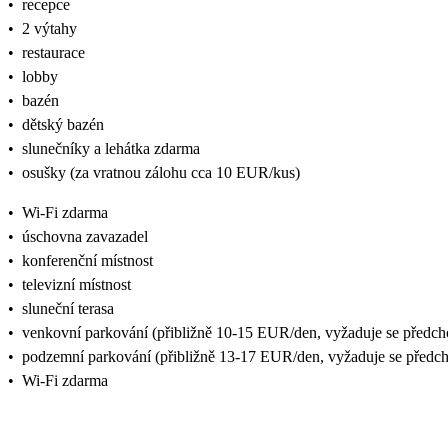
•
recepce
•
2 výtahy
•
restaurace
•
lobby
•
bazén
•
dětský bazén
•
slunečníky a lehátka zdarma
•
osušky (za vratnou zálohu cca 10 EUR/kus)
•
Wi-Fi zdarma
•
úschovna zavazadel
•
konferenční místnost
•
televizní místnost
•
sluneční terasa
•
venkovní parkování (přibližně 10-15 EUR/den, vyžaduje se předcho
•
podzemní parkování (přibližně 13-17 EUR/den, vyžaduje se předch
•
Wi-Fi zdarma