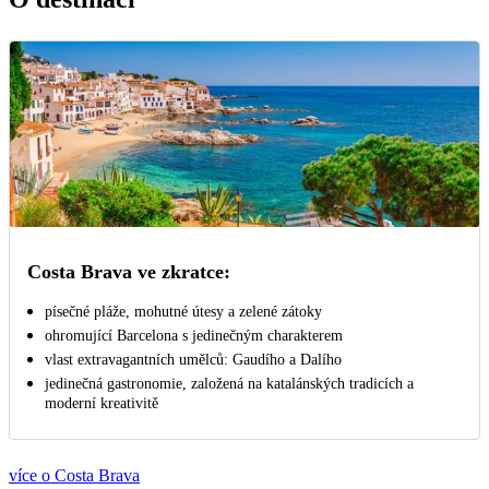
Costa Brava ve zkratce:
písečné pláže, mohutné útesy a zelené zátoky
ohromující Barcelona s jedinečným charakterem
vlast extravagantních umělců: Gaudího a Dalího
jedinečná gastronomie, založená na katalánských tradicích a
moderní kreativitě
více o Costa Brava