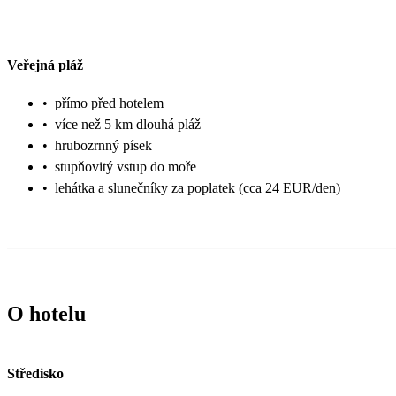
Veřejná pláž
•
přímo před hotelem
•
více než 5 km dlouhá pláž
•
hrubozrnný písek
•
stupňovitý vstup do moře
•
lehátka a slunečníky za poplatek (cca 24 EUR/den)
O hotelu
Středisko