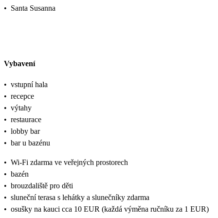
•
Santa Susanna
Vybavení
•
vstupní hala
•
recepce
•
výtahy
•
restaurace
•
lobby bar
•
bar u bazénu
•
Wi-Fi zdarma ve veřejných prostorech
•
bazén
•
brouzdaliště pro děti
•
sluneční terasa s lehátky a slunečníky zdarma
•
osušky na kauci cca 10 EUR (každá výměna ručníku za 1 EUR)