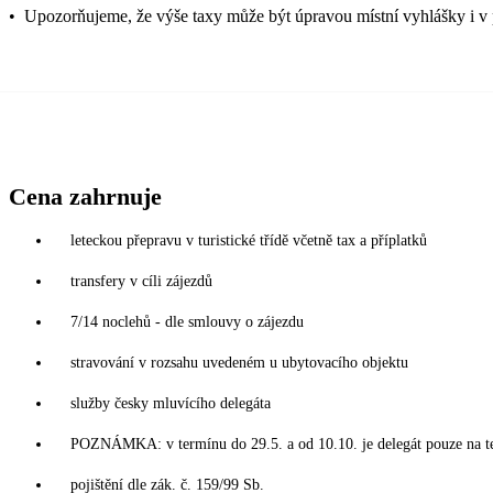
•
Upozorňujeme, že výše taxy může být úpravou místní vyhlášky i v 
Cena zahrnuje
leteckou přepravu v turistické třídě včetně tax a příplatků
transfery v cíli zájezdů
7/14 noclehů - dle smlouvy o zájezdu
stravování v rozsahu uvedeném u ubytovacího objektu
služby česky mluvícího delegáta
POZNÁMKA: v termínu do 29.5. a od 10.10. je delegát pouze na t
pojištění dle zák. č. 159/99 Sb.