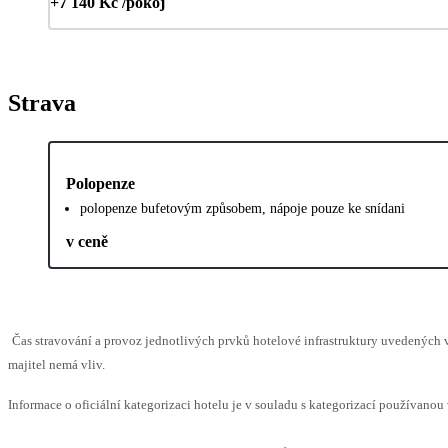
+7 140 Kč /pokoj
Strava
Polopenze
polopenze bufetovým způsobem, nápoje pouze ke snídani
v ceně
Čas stravování a provoz jednotlivých prvků hotelové infrastruktury uvedenýc
majitel nemá vliv.
Informace o oficiální kategorizaci hotelu je v souladu s kategorizací používanou 