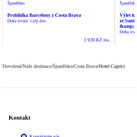
Španělsko
Španělsk
Prohlídka Barcelony z Costa Brava
Výlet lo
ze Sant
Doba trvání
:
Celý den
&amp; C
Doba trvá
1 939 Kč
/os.
Dovolená
/
Naše destinace
/
Španělsko
/
Costa Brava
/
Hotel Caprici
Kontakt
Kontaktujte nás