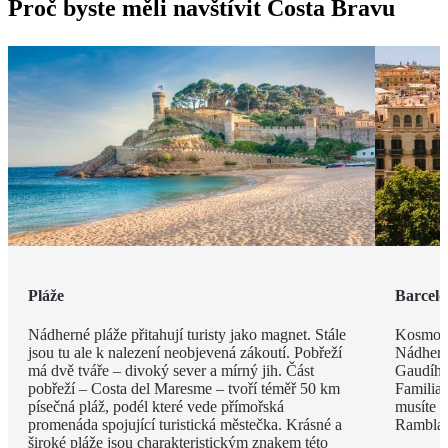
Proč byste měli navštívit Costa Bravu
Pláže
Barcel
Nádherné pláže přitahují turisty jako magnet. Stále
Kosmopo
jsou tu ale k nalezení neobjevená zákoutí. Pobřeží
Nádhern
má dvě tváře – divoký sever a mírný jih. Část
Gaudího
pobřeží – Costa del Maresme – tvoří téměř 50 km
Familia 
písečná pláž, podél které vede přímořská
musíte v
promenáda spojující turistická městečka. Krásné a
Rambla, 
široké pláže jsou charakteristickým znakem této