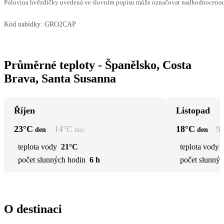
Polovina hvězdičky uvedená ve slovním popisu může označovat nadhodnocenou n
Kód nabídky:
GRO2CAP
Průměrné teploty - Španělsko, Costa
Brava, Santa Susanna
Říjen
Listopad
23
°C
14
°C
18
°C
9
den
noc
den
teplota vody
21°C
teplota vody
počet slunných hodin
6 h
počet slunnýc
O destinaci