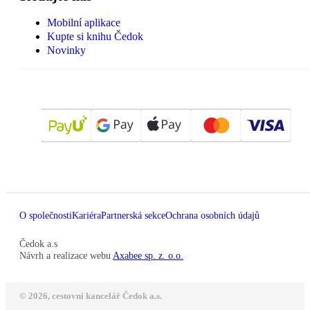
Mobilní aplikace
Kupte si knihu Čedok
Novinky
O společnosti
Kariéra
Partnerská sekce
Ochrana osobních údajů
Čedok a.s
Návrh a realizace webu
Axabee sp. z. o.o.
© 2026, cestovní kancelář Čedok a.s.