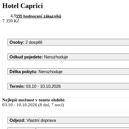
Hotel Caprici
4.9
155 hodnocení zákazníků
7 359 Kč
Osoby
:
2 dospělí
Odkud pojedete
:
Nerozhoduje
Délka pobytu
:
Nerozhoduje
Termín
:
03.10 - 10.10.2026
Nejlepší možnost v tomto období:
03.10
-
10.10.2026
(8 dní, 7 nocí)
Odjezd
:
Vlastní doprava