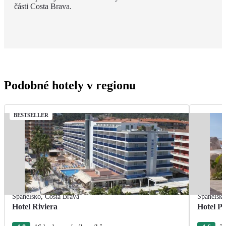
části Costa Brava.
Podobné hotely v regionu
BESTSELLER
Španělsko
,
Costa Brava
Španělsk
Hotel Riviera
Hotel P