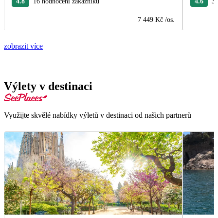
4.8
16 hodnocení zákazníků
4.6
30
7 449 Kč
/os.
zobrazit více
Výlety v destinaci
Využijte skvělé nabídky výletů v destinaci od našich partnerů