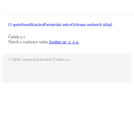
O společnosti
Kariéra
Partnerská sekce
Ochrana osobních údajů
Čedok a.s
Návrh a realizace webu
Axabee sp. z. o.o.
© 2026, cestovní kancelář Čedok a.s.