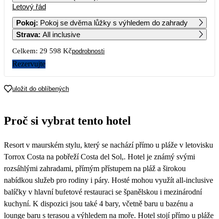
Letový řád
1
17 229
Pokoj
:
Pokoj se dvěma lůžky s výhledem do zahrady
Strava
:
All inclusive
2
3
4
5
6
7
8
15 999
17 089
15 929
16 879
16 669
16 959
16 659
Celkem:
29 598 Kč
podrobnosti
9
10
11
12
13
14
15
Rezervujte
15 429
16 229
14 799
16 309
16
17
18
19
20
21
22
uložit do oblíbených
23
24
25
26
27
28
29
Proč si vybrat tento hotel
30
Resort v maurském stylu, který se nachází přímo u pláže v letovisku
Torrox Costa na pobřeží Costa del Sol,. Hotel je známý svými
rozsáhlými zahradami, přímým přístupem na pláž a širokou
nabídkou služeb pro rodiny i páry. Hosté mohou využít all-inclusive
balíčky v hlavní bufetové restauraci se španělskou i mezinárodní
kuchyní. K dispozici jsou také 4 bary, včetně baru u bazénu a
lounge baru s terasou a výhledem na moře. Hotel stojí přímo u pláže