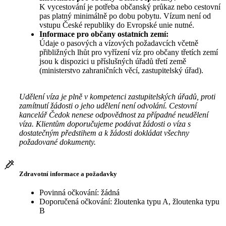
K vycestování je potřeba občanský průkaz nebo cestovní
pas platný minimálně po dobu pobytu. Vízum není od
vstupu České republiky do Evropské unie nutné.
Informace pro občany ostatních zemí:
Údaje o pasových a vízových požadavcích včetně
přibližných lhůt pro vyřízení víz pro občany třetích zemí
jsou k dispozici u příslušných úřadů třetí země
(ministerstvo zahraničních věcí, zastupitelský úřad).
Udělení víza je plně v kompetenci zastupitelských úřadů, proti
zamítnutí žádosti o jeho udělení není odvolání. Cestovní
kancelář Čedok nenese odpovědnost za případné neudělení
víza. Klientům doporučujeme podávat žádosti o víza s
dostatečným předstihem a k žádosti dokládat všechny
požadované dokumenty.
Zdravotní informace a požadavky
Povinná očkování: žádná
Doporučená očkování: žloutenka typu A, žloutenka typu
B