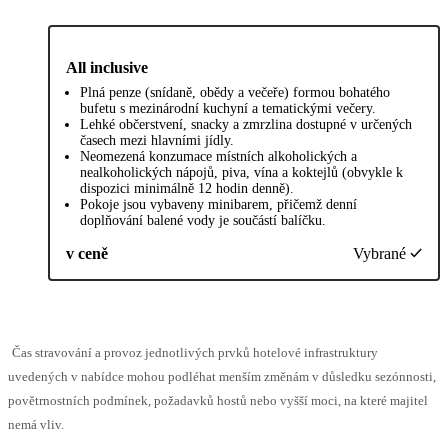
All inclusive
Plná penze (snídaně, obědy a večeře) formou bohatého
bufetu s mezinárodní kuchyní a tematickými večery.
Lehké občerstvení, snacky a zmrzlina dostupné v určených
časech mezi hlavními jídly.
Neomezená konzumace místních alkoholických a
nealkoholických nápojů, piva, vína a koktejlů (obvykle k
dispozici minimálně 12 hodin denně).
Pokoje jsou vybaveny minibarem, přičemž denní
doplňování balené vody je součástí balíčku.
v ceně
Vybrané
Čas stravování a provoz jednotlivých prvků hotelové infrastruktury
uvedených v nabídce mohou podléhat menším změnám v důsledku sezónnosti,
povětrnostních podmínek, požadavků hostů nebo vyšší moci, na které majitel
nemá vliv.