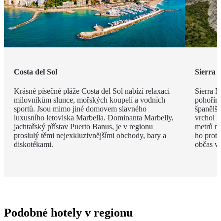
Costa del Sol
Sierra 
Krásné písečné pláže Costa del Sol nabízí relaxaci
Sierra 
milovníkům slunce, mořských koupelí a vodních
pohořím
sportů. Jsou mimo jiné domovem slavného
španělšt
luxusního letoviska Marbella. Dominanta Marbelly,
vrchol 
jachtařský přístav Puerto Banus, je v regionu
metrů n
proslulý těmi nejexkluzivnějšími obchody, bary a
ho protí
diskotékami.
občas vy
Podobné hotely v regionu