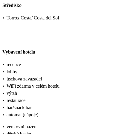
Středisko
•
Torrox Costa/ Costa del Sol
Vybavení hotelu
•
recepce
•
lobby
•
úschova zavazadel
•
WiFi zdarma v celém hotelu
•
výtah
•
restaurace
•
bar/snack bar
•
automat (nápoje)
•
venkovní bazén
•
dětský bazén