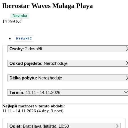
Iberostar Waves Malaga Playa
Novinka
14 799 Kč
Osoby
:
2 dospělí
Odkud pojedete
:
Nerozhoduje
Délka pobytu
:
Nerozhoduje
Termín
:
11.11 - 14.11.2026
Listopad 2026
Nejlepší možnost v tomto období:
11.11
-
14.11.2026
(4 dny, 3 noci)
PO
ÚT
ST
ČT
PÁ
SO
NE
Odlet
:
Bratislava (letiště), 10:50