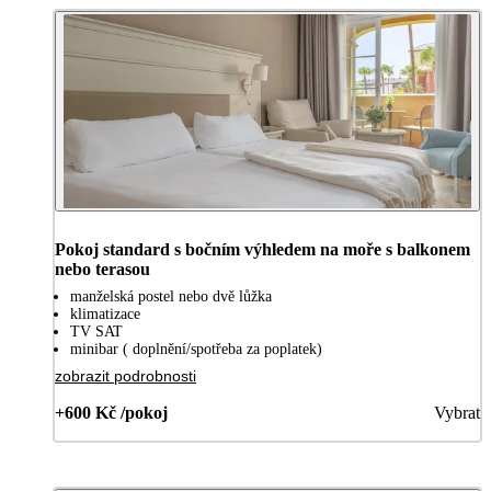
Pokoj standard s bočním výhledem na moře s balkonem
nebo terasou
manželská postel nebo dvě lůžka
klimatizace
TV SAT
minibar ( doplnění/spotřeba za poplatek)
zobrazit podrobnosti
+600 Kč /pokoj
Vybrat