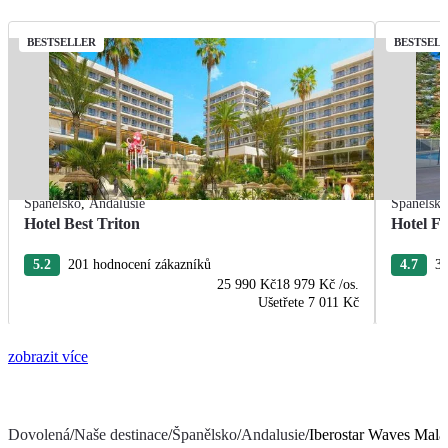
BESTSELLER
BESTSEL
Španělsko
,
Andalusie
Španělsk
Hotel Best Triton
Hotel F
5.2
201 hodnocení zákazníků
4.7
33
25 990 Kč
18 979 Kč
/os.
Ušetřete
7 011 Kč
zobrazit více
Dovolená
/
Naše destinace
/
Španělsko
/
Andalusie
/
Iberostar Waves Mala