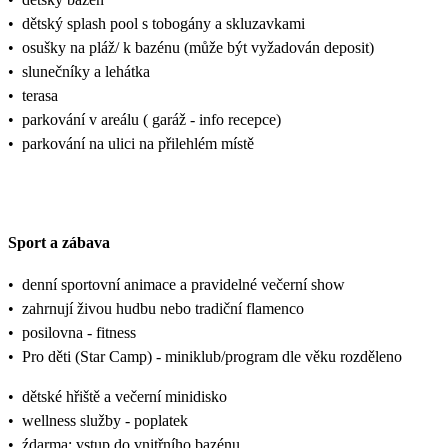
•
dětský splash pool s tobogány a skluzavkami
•
osušky na pláž/ k bazénu (může být vyžadován deposit)
•
slunečníky a lehátka
•
terasa
•
parkování v areálu ( garáž - info recepce)
•
parkování na ulici na přilehlém místě
Sport a zábava
•
denní sportovní animace a pravidelné večerní show
•
zahrnují živou hudbu nebo tradiční flamenco
•
posilovna - fitness
•
Pro děti (Star Camp) - miniklub/program dle věku rozděleno
•
dětské hřiště a večerní minidisko
•
wellness služby - poplatek
•
źdarma: vstup do vnitřního bazénu