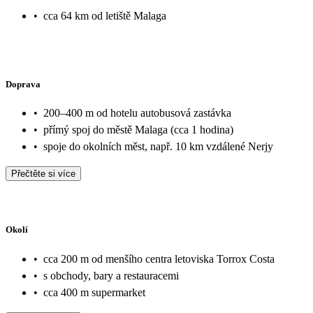
•
cca 64 km od letiště Malaga
Doprava
•
200–400 m od hotelu autobusová zastávka
•
přímý spoj do městě Malaga (cca 1 hodina)
•
spoje do okolních měst, např. 10 km vzdálené Nerjy
Přečtěte si více
Okolí
•
cca 200 m od menšího centra letoviska Torrox Costa
•
s obchody, bary a restauracemi
•
cca 400 m supermarket