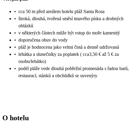
•
cca 50 m před areálem hotelu pláž Santa Rosa
•
široká, dlouhá, tvořená směsí tmavého písku a drobných
oblázků
•
v některých částech může být vstup do moře kamenitý
•
doporučena obuv do vody
•
pláž je hodnocena jako velmi čistá a denně udržovaná
•
lehátka a slunečníky za poplatek ( cca3,50 € až 5 € za
osobu/lehátko)
•
podél pláže vede dlouhá pobřežní promenáda s řadou barů,
restaurací, stánků a obchůdků se suvenýry
O hotelu