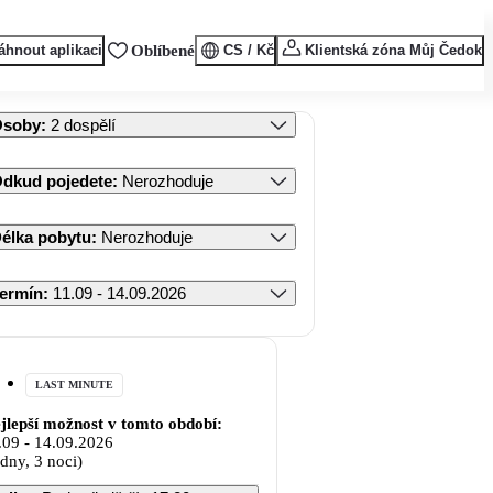
áhnout aplikaci
Oblíbené
CS / Kč
Klientská zóna Můj Čedok
Osoby
:
2 dospělí
dkud pojedete
:
Nerozhoduje
élka pobytu
:
Nerozhoduje
ermín
:
11.09 - 14.09.2026
LAST MINUTE
jlepší možnost v tomto období:
.09
-
14.09.2026
 dny, 3 noci)