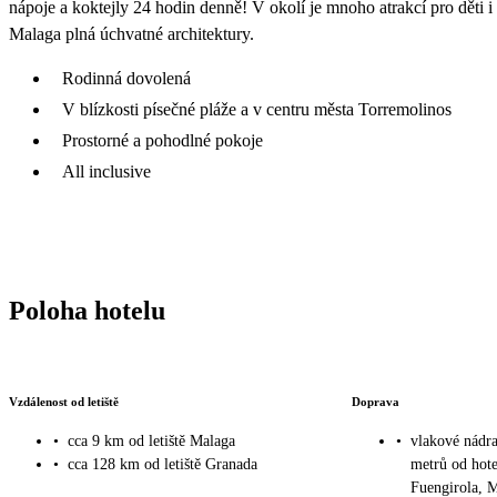
nápoje a koktejly 24 hodin denně! V okolí je mnoho atrakcí pro děti i 
Malaga plná úchvatné architektury.
Rodinná dovolená
V blízkosti písečné pláže a v centru města Torremolinos
Prostorné a pohodlné pokoje
All inclusive
Poloha hotelu
Vzdálenost od letiště
Doprava
•
cca 9 km od letiště Malaga
•
vlakové nádra
•
cca 128 km od letiště Granada
metrů od hote
Fuengirola, M