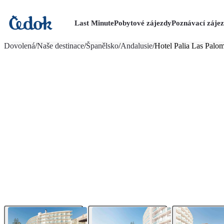
Last Minute
Pobytové zájezdy
Poznávací záje
více fotografií (20)
Dovolená
/
Naše destinace
/
Španělsko
/
Andalusie
/
Hotel Palia Las Palo