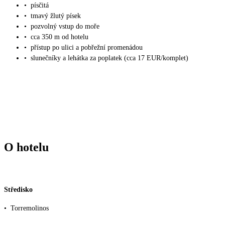
•
písčitá
•
tmavý žlutý písek
•
pozvolný vstup do moře
•
cca 350 m od hotelu
•
přístup po ulici a pobřežní promenádou
•
slunečníky a lehátka za poplatek (cca 17 EUR/komplet)
O hotelu
Středisko
•
Torremolinos