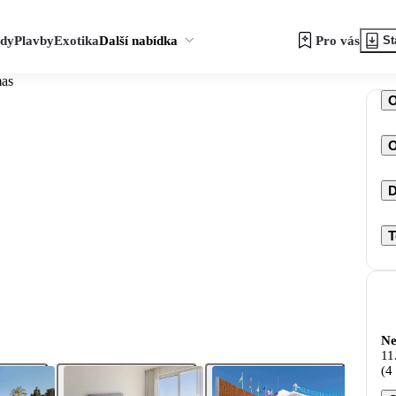
zdy
Plavby
Exotika
Další nabídka
Pro vás
St
mas
O
D
T
Ne
11
(4