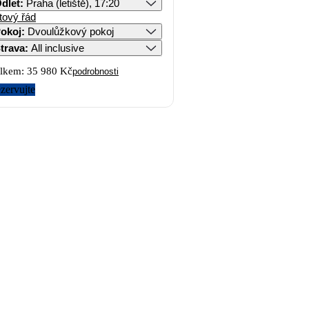
dlet
:
Praha (letiště), 17:20
tový řád
okoj
:
Dvoulůžkový pokoj
trava
:
All inclusive
lkem:
35 980 Kč
podrobnosti
zervujte