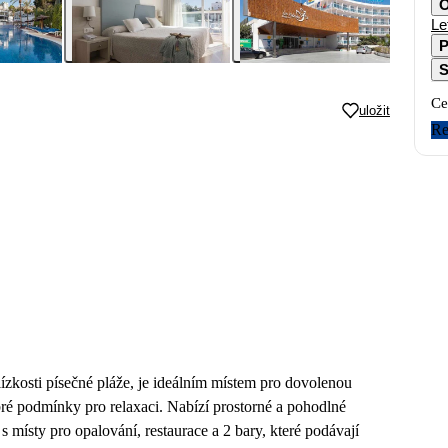
O
Le
P
S
Ce
uložit
Re
ízkosti písečné pláže, je ideálním místem pro dovolenou
bré podmínky pro relaxaci. Nabízí prostorné a pohodlné
 místy pro opalování, restaurace a 2 bary, které podávají