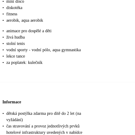
•
mini disco
•
diskotéka
•
fitness
•
aerobik, aqua aerobik
•
animace pro dospělé a děti
•
živá hudba
•
stolní tenis
•
vodní sporty - vodní pólo, aqua gymnastika
•
lekce tance
•
za poplatek: kulečník
Informace
•
dětská postýlka zdarma pro dítě do 2 let (na
vyžádání)
•
čas stravování a provoz jednotlivých prvků
hotelové infrastruktury uvedených v nabídce