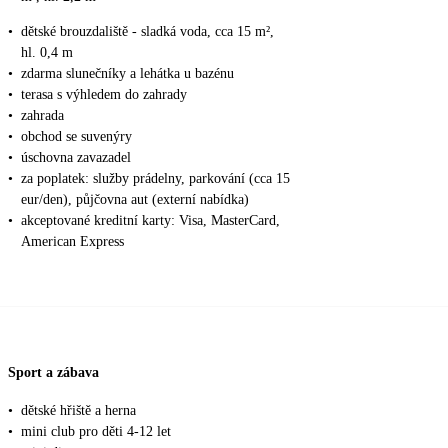
•
dětské brouzdaliště - sladká voda, cca 15 m²,
hl. 0,4 m
•
zdarma slunečníky a lehátka u bazénu
•
terasa s výhledem do zahrady
•
zahrada
•
obchod se suvenýry
•
úschovna zavazadel
•
za poplatek: služby prádelny, parkování (cca 15
eur/den), půjčovna aut (externí nabídka)
•
akceptované kreditní karty: Visa, MasterCard,
American Express
Sport a zábava
•
dětské hřiště a herna
•
mini club pro děti 4-12 let