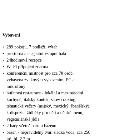
Vybavení
•
289 pokojů, 7 podlaží, výtah
•
prostorná a elegantní vstupní hala
•
24hodinová recepce
•
Wi-Fi připojení zdarma
•
konferenční místnost pro cca 70 osob,
vybavena zvukovým vybavením, PC a
mikrofony
•
bufetová restaurace - lokální a mezinárodní
kuchyně, italský koutek, show cooking,
tématické večery (asijský, mexický, španělský),
k dispozici židličky pro děti a dětské menu,
vegetariánská jídla
•
2 bary včetně baru u bazénu
•
bazén - nepravidelný tvar, sladká voda, cca 250
m², hl. 2,2 m