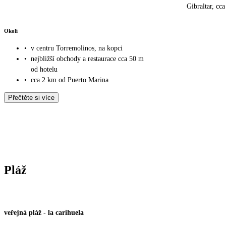
Gibraltar, cc
Okolí
•
v centru Torremolinos, na kopci
•
nejbližší obchody a restaurace cca 50 m
od hotelu
•
cca 2 km od Puerto Marina
Přečtěte si více
Pláž
veřejná pláž
-
la carihuela