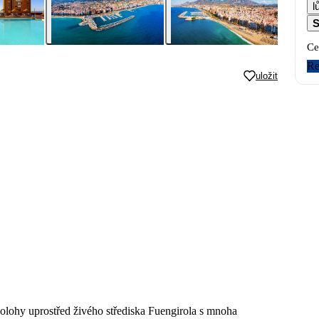
S
Ce
Re
uložit
polohy uprostřed živého střediska Fuengirola s mnoha