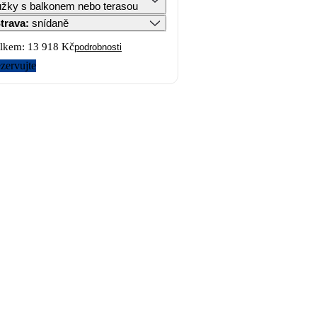
lůžky s balkonem nebo terasou
trava
:
snídaně
lkem:
13 918 Kč
podrobnosti
zervujte