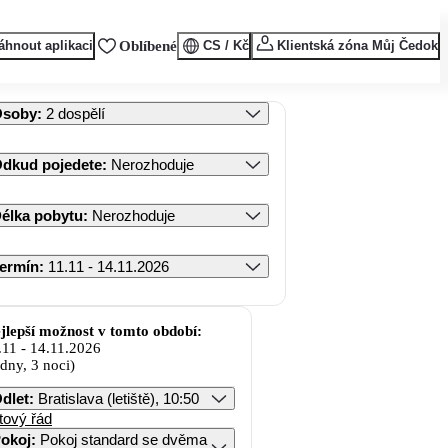
áhnout aplikaci
Oblíbené
CS / Kč
Klientská zóna Můj Čedok
Osoby
:
2 dospělí
dkud pojedete
:
Nerozhoduje
élka pobytu
:
Nerozhoduje
ermín
:
11.11 - 14.11.2026
jlepší možnost v tomto období:
.11
-
14.11.2026
 dny, 3 noci)
dlet
:
Bratislava (letiště), 10:50
tový řád
okoj
:
Pokoj standard se dvěma