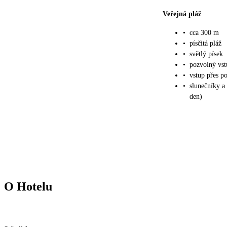
Veřejná pláž
•
cca 300 m
•
písčitá pláž
•
světlý písek
•
pozvolný vs
•
vstup přes p
•
slunečníky a
den)
O Hotelu