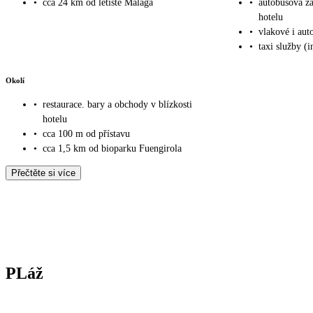
•
cca 24 km od letiště Málaga
•
autobusová z
hotelu
•
vlakové i aut
•
taxi služby (i
Okolí
•
restaurace. bary a obchody v blízkosti
hotelu
•
cca 100 m od přístavu
•
cca 1,5 km od bioparku Fuengirola
Přečtěte si více
PLáž