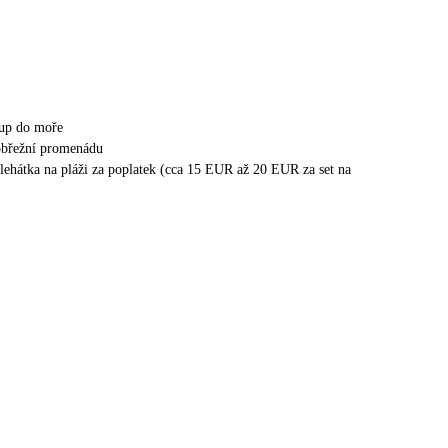
tup do moře
obřežní promenádu
 lehátka na pláži za poplatek (cca 15 EUR až 20 EUR za set na