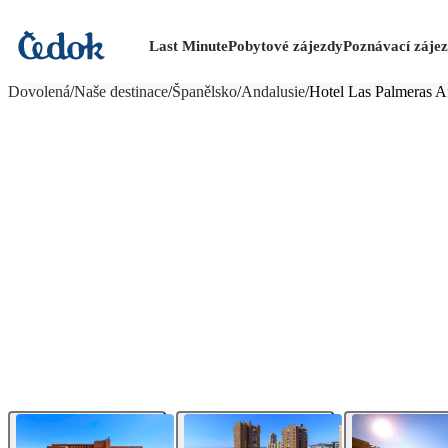
Last Minute
Pobytové zájezdy
Poznávací záje
více fotografií (20)
Dovolená
/
Naše destinace
/
Španělsko
/
Andalusie
/
Hotel Las Palmeras 