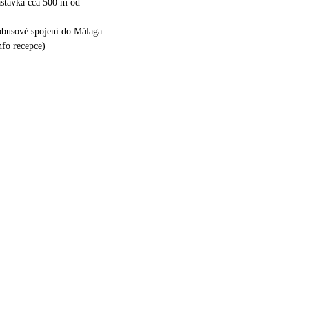
astávka cca 500 m od
obusové spojení do Málaga
nfo recepce)