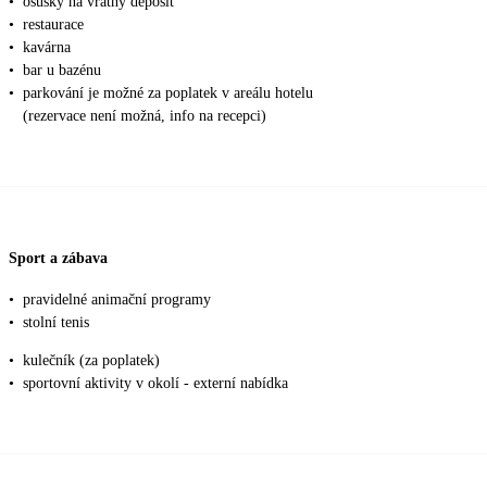
•
osušky na vratný deposit
•
restaurace
•
kavárna
•
bar u bazénu
•
parkování je možné za poplatek v areálu hotelu
(rezervace není možná, info na recepci)
Sport a zábava
•
pravidelné animační programy
•
stolní tenis
•
kulečník (za poplatek)
•
sportovní aktivity v okolí - externí nabídka