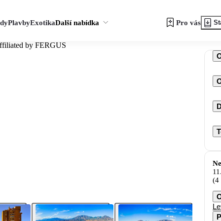
zdy
Plavby
Exotika
Další nabídka
Pro vás
St
Affiliated by FERGUS
O
D
T
Ne
11
(4
O
Le
P