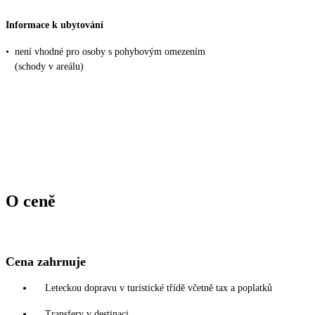
Informace k ubytování
•
není vhodné pro osoby s pohybovým omezením
(schody v areálu)
O ceně
Cena zahrnuje
Leteckou dopravu v turistické třídě včetně tax a poplatků
Transfery v destinaci