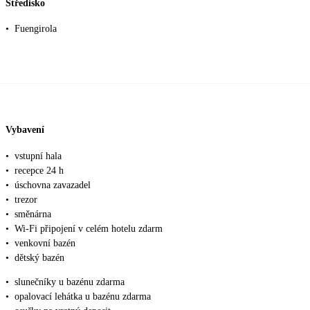
Středisko
•
Fuengirola
Vybavení
•
vstupní hala
•
recepce 24 h
•
úschovna zavazadel
•
trezor
•
směnárna
•
Wi-Fi připojení v celém hotelu zdarm
•
venkovní bazén
•
dětský bazén
•
slunečníky u bazénu zdarma
•
opalovací lehátka u bazénu zdarma