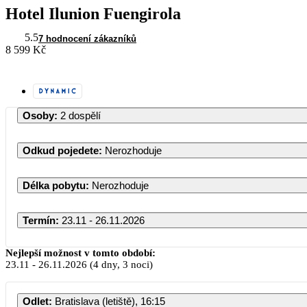
Hotel Ilunion Fuengirola
5.5
7 hodnocení zákazníků
8 599 Kč
Osoby
:
2 dospělí
Odkud pojedete
:
Nerozhoduje
Délka pobytu
:
Nerozhoduje
Termín
:
23.11 - 26.11.2026
Listopad 2026
Nejlepší možnost v tomto období:
23.11
-
26.11.2026
(4 dny, 3 noci)
PO
ÚT
ST
ČT
PÁ
SO
Odlet
:
Bratislava (letiště), 16:15