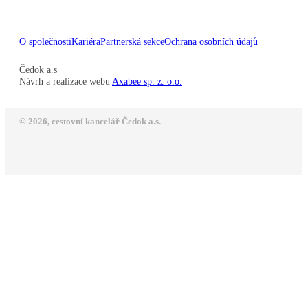
O společnosti
Kariéra
Partnerská sekce
Ochrana osobních údajů
Čedok a.s
Návrh a realizace webu
Axabee sp. z. o.o.
© 2026, cestovní kancelář Čedok a.s.