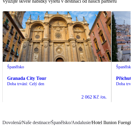
Využijte skvělé nabídky výletů v destinaci od našich partnerů
Španělsko
Španělsk
Granada City Tour
Příchut
Doba trvání
:
Celý den
Doba trvá
2 062 Kč
/os.
Dovolená
/
Naše destinace
/
Španělsko
/
Andalusie
/
Hotel Ilunion Fuengir