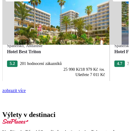
Španělsko
,
Andalusie
Španělsk
Hotel Best Triton
Hotel F
5.2
201 hodnocení zákazníků
4.7
33
25 990 Kč
18 979 Kč
/os.
Ušetřete
7 011 Kč
zobrazit více
Výlety v destinaci