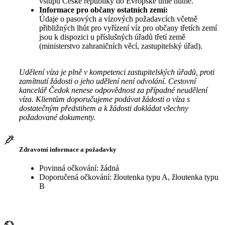
vstupu České republiky do Evropské unie nutné.
Informace pro občany ostatních zemí:
Údaje o pasových a vízových požadavcích včetně
přibližných lhůt pro vyřízení víz pro občany třetích zemí
jsou k dispozici u příslušných úřadů třetí země
(ministerstvo zahraničních věcí, zastupitelský úřad).
Udělení víza je plně v kompetenci zastupitelských úřadů, proti
zamítnutí žádosti o jeho udělení není odvolání. Cestovní
kancelář Čedok nenese odpovědnost za případné neudělení
víza. Klientům doporučujeme podávat žádosti o víza s
dostatečným předstihem a k žádosti dokládat všechny
požadované dokumenty.
Zdravotní informace a požadavky
Povinná očkování: žádná
Doporučená očkování: žloutenka typu A, žloutenka typu
B