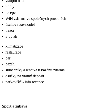
•
vstupní hala
•
lobby
•
recepce
•
WiFi zdarma ve společných prostorách
•
úschova zavazadel
•
trezor
•
3 výtah
•
klimatizace
•
restaurace
•
bar
•
bazén
•
slunečníky a lehátka u bazénu zdarma
•
osušky na vratný deposit
•
parkoviště - info recepce
Sport a zábava