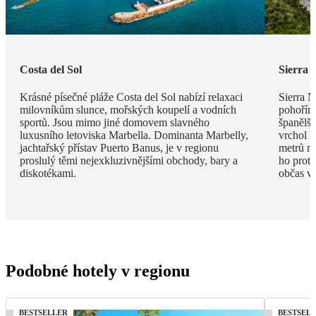
Costa del Sol
Sierra 
Krásné písečné pláže Costa del Sol nabízí relaxaci
Sierra 
milovníkům slunce, mořských koupelí a vodních
pohořím
sportů. Jsou mimo jiné domovem slavného
španělšt
luxusního letoviska Marbella. Dominanta Marbelly,
vrchol 
jachtařský přístav Puerto Banus, je v regionu
metrů n
proslulý těmi nejexkluzivnějšími obchody, bary a
ho protí
diskotékami.
občas vy
Podobné hotely v regionu
BESTSELLER
BESTSEL