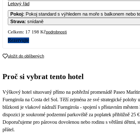
Letový řád
Pokoj
:
Pokoj standard s výhledem na moře s balkonem nebo
Strava
:
snídaně
2
3
4
5
6
7
9 389
10 479
9 229
10 089
10 519
Celkem:
17 198 Kč
podrobnosti
9
10
11
12
13
14
Rezervujte
9 389
10 199
8 639
10 029
10 769
16
17
18
19
20
21
uložit do oblíbených
9 009
10 829
9 279
9 519
9 569
23
24
25
26
27
28
Proč si vybrat tento hotel
8 599
10 419
8 999
9 079
9 699
30
Výškový hotel situovaný přímo na pobřežní promenádě Paseo Marítim
9 009
Fuengirola na Costa del Sol. Těží zejména ze své strategické polohy 
blízkosti je vlakové nádraží Fuengirola - spojení s přístavním městem 
dispozici je soukromé podzemní parkoviště za poplatek přibližně 25 €
Doporučujeme pro párovou dovolenou nebo rodinu s většími dětmi, st
přátel.