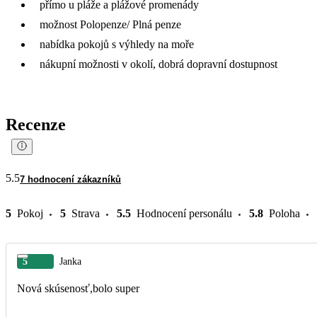
přímo u pláže a plážové promenády
možnost Polopenze/ Plná penze
nabídka pokojů s výhledy na moře
nákupní možnosti v okolí, dobrá dopravní dostupnost
Recenze
5.5
7 hodnocení zákazníků
5
Pokoj
5
Strava
5.5
Hodnocení personálu
5.8
Poloha
5
Janka
Nová skúsenosť,bolo super