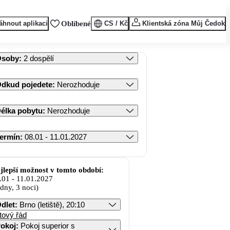
áhnout aplikaci
Oblíbené
CS / Kč
Klientská zóna Můj Čedok
Osoby
:
2 dospělí
dkud pojedete
:
Nerozhoduje
élka pobytu
:
Nerozhoduje
ermín
:
08.01 - 11.01.2027
jlepší možnost v tomto období:
.01
-
11.01.2027
 dny, 3 noci)
dlet
:
Brno (letiště), 20:10
tový řád
okoj
:
Pokoj superior s