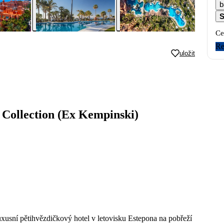
b
S
Ce
Re
uložit
 Collection (Ex Kempinski)
xusní pětihvězdičkový hotel v letovisku Estepona na pobřeží