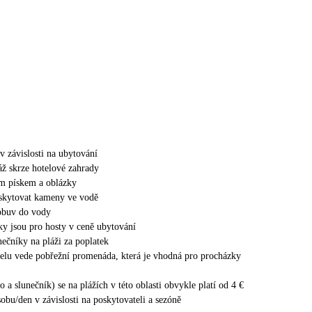
 závislosti na ubytování
áž skrze hotelové zahrady
m pískem a oblázky
skytovat kameny ve vodě
obuv do vody
ky jsou pro hosty v ceně ubytování
nečníky na pláži za poplatek
elu vede pobřežní promenáda, která je vhodná pro procházky
ko a slunečník) se na plážích v této oblasti obvykle platí od 4 €
obu/den v závislosti na poskytovateli a sezóně