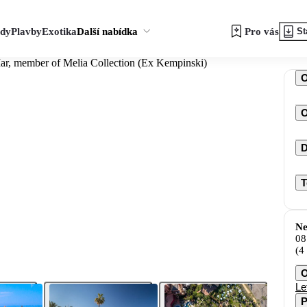
zdy
Plavby
Exotika
Další nabídka
Pro vás
St
ar, member of Melia Collection (Ex Kempinski)
O
D
T
Ne
08
(4
O
Le
P