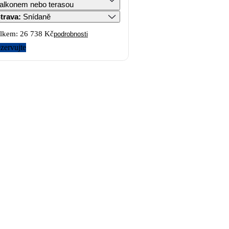
alkonem nebo terasou
trava
:
Snídaně
lkem:
26 738 Kč
podrobnosti
zervujte