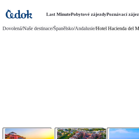
Last Minute
Pobytové zájezdy
Poznávací záje
více fotografií (19)
Dovolená
/
Naše destinace
/
Španělsko
/
Andalusie
/
Hotel Hacienda del M