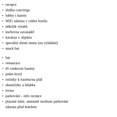
•
recepce
•
služba concierge
•
lobby s barem
•
WiFi zdarma v celém hotelu
•
několik výtahů
•
úschovna zavazadel
•
kavárna v objektu
•
speciální dietní menu (na vyžádání)
•
snack bar
•
bar
•
restaurace
•
tři venkovní bazény
•
jeden krytý
•
ručníky k bazénu/na pláž
•
slunečníky a lehátka
•
terasa
•
parkování - info recepce
•
placené stání, omezeně možnost parkování
zdarma před hotelem