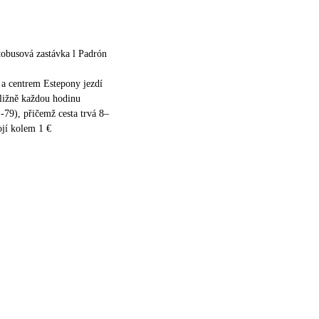
obusová zastávka l Padrón
a centrem Estepony jezdí
ližně každou hodinu
L-79), přičemž cesta trvá 8–
ojí kolem 1 €