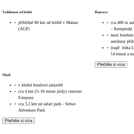
Vzdálenost od letiště
Doprava
•
přibližně 80 km od letiště v Malaze
•
cca 400 m aut
(AGP)
– Kempinski
•
mezi hotelem 
autobusy přib
•
(např. linka 
14 minut a st
Přečtěte si více
Okolí
•
v klidné hotelové zástavbě
•
cca 4 km (5–10 minut jízdy) centrum
Estepony
•
cca 3,2 km od safari park - Selwo
Adventure Park
Přečtěte si více