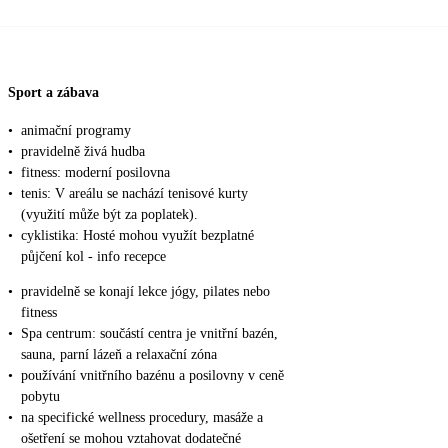
Sport a zábava
•
animační programy
•
pravidelně živá hudba
•
fitness: moderní posilovna
•
tenis: V areálu se nachází tenisové kurty
(využití může být za poplatek).
•
cyklistika: Hosté mohou využít bezplatné
půjčení kol - info recepce
•
pravidelně se konají lekce jógy, pilates nebo
fitness
•
Spa centrum: součástí centra je vnitřní bazén,
sauna, parní lázeň a relaxační zóna
•
používání vnitřního bazénu a posilovny v ceně
pobytu
•
na specifické wellness procedury, masáže a
ošetření se mohou vztahovat dodatečné