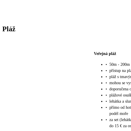
Pláž
Veřejná pláž
•
50m - 200m v
•
přístup na pl
•
pláž s tmavý
•
mohou se vy
•
doporučena 
•
plážové osuš
•
lehátka a slu
•
přímo od hot
podél moře
•
za set (lehát
do 15 € za os