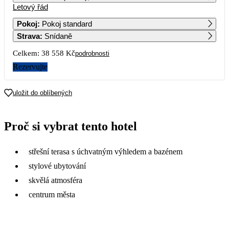
Letový řád
1
2
Pokoj
:
Pokoj standard
Strava
:
Snídaně
3
4
5
6
7
8
9
Celkem:
38 558 Kč
podrobnosti
10
11
12
13
14
15
16
Rezervujte
19 279
17
18
19
20
21
22
23
uložit do oblíbených
24
25
26
27
28
29
30
Proč si vybrat tento hotel
31
střešní terasa s úchvatným výhledem a bazénem
stylové ubytování
skvělá atmosféra
centrum města