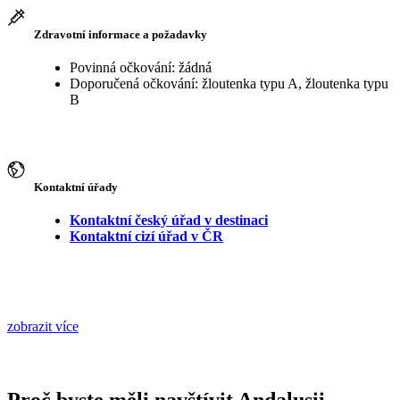
Zdravotní informace a požadavky
Povinná očkování: žádná
Doporučená očkování: žloutenka typu A, žloutenka typu
B
Kontaktní úřady
Kontaktní český úřad v destinaci
Kontaktní cizí úřad v ČR
zobrazit více
Proč byste měli navštívit Andalusii