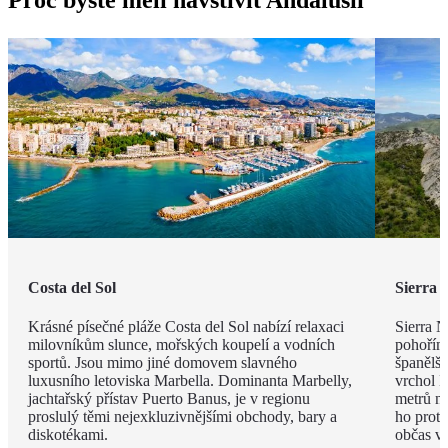
Costa del Sol
Sierra 
Krásné písečné pláže Costa del Sol nabízí relaxaci
Sierra 
milovníkům slunce, mořských koupelí a vodních
pohořím
sportů. Jsou mimo jiné domovem slavného
španělšt
luxusního letoviska Marbella. Dominanta Marbelly,
vrchol 
jachtařský přístav Puerto Banus, je v regionu
metrů n
proslulý těmi nejexkluzivnějšími obchody, bary a
ho protí
diskotékami.
občas vy