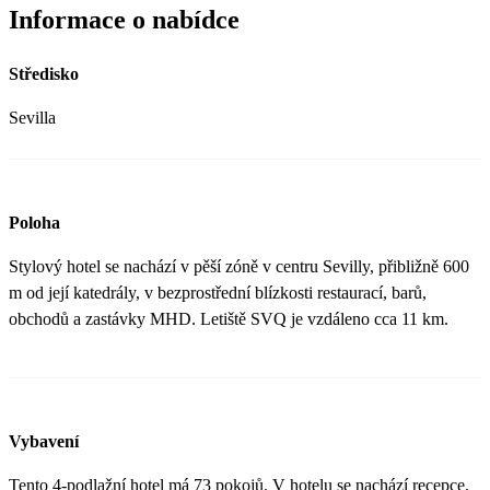
Informace o nabídce
Středisko
Sevilla
Poloha
Stylový hotel se nachází v pěší zóně v centru Sevilly, přibližně 600
m od její katedrály, v bezprostřední blízkosti restaurací, barů,
obchodů a zastávky MHD. Letiště SVQ je vzdáleno cca 11 km.
Vybavení
Tento 4-podlažní hotel má 73 pokojů. V hotelu se nachází recepce,