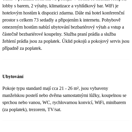
lobby s barem, 2 výtahy, klimatizace a vyhlídkový bar. WiFi je
hotelovým hostům k dispozici zdarma. Dále má hotel konferenční
prostor s celkem 73 sedadly a připojením k internetu. Pohybově
omezeným hostům nabízí ubytování bezbariérový výtah a vstup a
částečně bezbariérové koupelny. Služba praní prádla a služba
žehlení prádla jsou za poplatek. Úklid pokojů a pokojový servis jsou
případně za poplatek.
Ubytování
Pokoje typu standard mají cca 21 - 26 m², jsou vybaveny
manželskou postelí nebo dvěma samostatnými lůžky, koupelnou se
sprchou nebo vanou, WC, rychlovarnou konvicí, WiFi, minibarem
(za poplatek), trezorem, TV/sat.