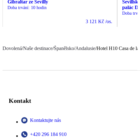
Gibraltar ze Sevilly
Sevillsk
palác D
Doba trvání
:
10 hodin
Doba trvá
3 121 Kč
/os.
Dovolená
/
Naše destinace
/
Španělsko
/
Andalusie
/
Hotel H10 Casa de la 
Kontakt
Kontaktujte nás
+420 296 184 910