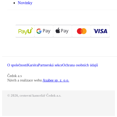
Novinky
O společnosti
Kariéra
Partnerská sekce
Ochrana osobních údajů
Čedok a.s
Návrh a realizace webu
Axabee sp. z. o.o.
© 2026, cestovní kancelář Čedok a.s.