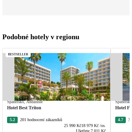
Podobné hotely v regionu
BESTSELLER
Španělsko
,
Andalusie
Španělsk
Hotel Best Triton
Hotel F
5.2
201 hodnocení zákazníků
4.7
33
25 990 Kč
18 979 Kč
/os.
Ušetřete
7 011 Kč