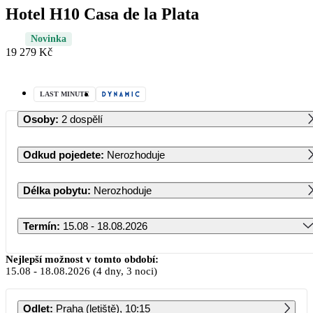
Hotel H10 Casa de la Plata
Novinka
19 279 Kč
LAST MINUTE
Osoby
:
2 dospělí
Odkud pojedete
:
Nerozhoduje
Délka pobytu
:
Nerozhoduje
Termín
:
15.08 - 18.08.2026
Srpen 2026
Nejlepší možnost v tomto období:
15.08
-
18.08.2026
(4 dny, 3 noci)
PO
ÚT
ST
ČT
PÁ
SO
NE
Odlet
:
Praha (letiště), 10:15