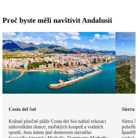
Proč byste měli navštívit Andalusii
Costa del Sol
Sierra 
Krásné písečné pláže Costa del Sol nabízí relaxaci
Sierra 
milovníkům slunce, mořských koupelí a vodních
pohořím
sportů. Jsou mimo jiné domovem slavného
španělšt
luxusního letoviska Marbella. Dominanta Marbelly,
vrchol 