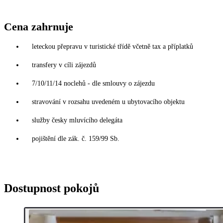
Cena zahrnuje
leteckou přepravu v turistické třídě včetně tax a příplatků
transfery v cíli zájezdů
7/10/11/14 noclehů - dle smlouvy o zájezdu
stravování v rozsahu uvedeném u ubytovacího objektu
služby česky mluvícího delegáta
pojištění dle zák. č. 159/99 Sb.
Dostupnost pokojů