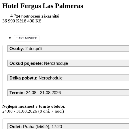
Hotel Fergus Las Palmeras
4.7
24 hodnocení zákazníků
36 990 Kč
16 490 Kč
LAST MINUTE
Osoby
:
2 dospělí
Odkud pojedete
:
Nerozhoduje
Délka pobytu
:
Nerozhoduje
Termín
:
24.08 - 31.08.2026
Nejlepší možnost v tomto období:
24.08
-
31.08.2026
(8 dní, 7 nocí)
Odlet
:
Praha (letiště), 17:20