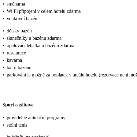
•
směnárna
•
Wi-Fi připojení v celém hotelu zdarma
•
venkovní bazén
•
dětský bazén
•
slunečníky u bazénu zdarma
•
opalovací lehátka u bazénu zdarma
•
restaurace
•
kavárna
•
bar u bazénu
•
parkování je možné za poplatek v areálu hotelu (rezervace není mož
Sport a zábava
•
pravidelné animační programy
•
stolní tenis