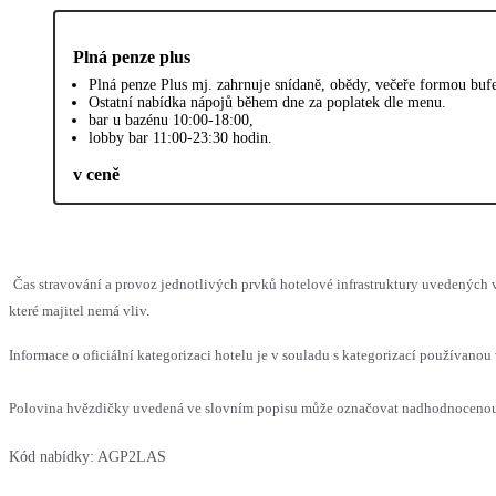
Plná penze plus
Plná penze Plus mj. zahrnuje snídaně, obědy, večeře formou bufe
Ostatní nabídka nápojů během dne za poplatek dle menu.
bar u bazénu 10:00-18:00,
lobby bar 11:00-23:30 hodin.
v ceně
Čas stravování a provoz jednotlivých prvků hotelové infrastruktury uvedenýc
které majitel nemá vliv.
Informace o oficiální kategorizaci hotelu je v souladu s kategorizací používanou 
Polovina hvězdičky uvedená ve slovním popisu může označovat nadhodnocenou n
Kód nabídky:
AGP2LAS