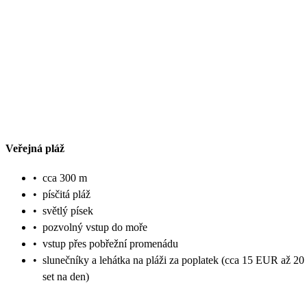
Veřejná pláž
•
cca 300 m
•
písčitá pláž
•
světlý písek
•
pozvolný vstup do moře
•
vstup přes pobřežní promenádu
•
slunečníky a lehátka na pláži za poplatek (cca 15 EUR až 2
set na den)