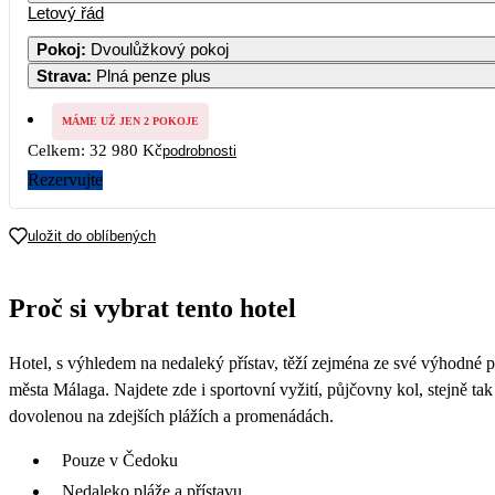
Letový řád
Pokoj
:
Dvoulůžkový pokoj
Strava
:
Plná penze plus
MÁME UŽ JEN 2 POKOJE
Celkem:
32 980 Kč
podrobnosti
Rezervujte
uložit do oblíbených
Proč si vybrat tento hotel
Hotel, s výhledem na nedaleký přístav, těží zejména ze své výhodné 
města Málaga. Najdete zde i sportovní vyžití, půjčovny kol, stejně tak 
dovolenou na zdejších plážích a promenádách.
Pouze v Čedoku
Nedaleko pláže a přístavu