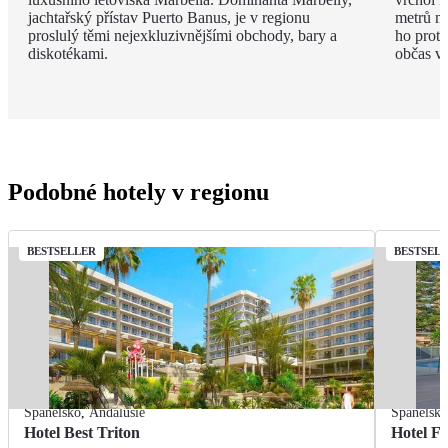
jachtařský přístav Puerto Banus, je v regionu
metrů n
proslulý těmi nejexkluzivnějšími obchody, bary a
ho protí
diskotékami.
občas vy
Podobné hotely v regionu
BESTSELLER
BESTSEL
Španělsko
,
Andalusie
Španělsk
Hotel Best Triton
Hotel F