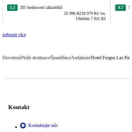
5.2
201 hodnocení zákazníků
4.7
33
25 990 Kč
18 979 Kč
/os.
Ušetřete
7 011 Kč
zobrazit více
Dovolená
/
Naše destinace
/
Španělsko
/
Andalusie
/
Hotel Fergus Las Pal
Kontakt
Kontaktujte nás