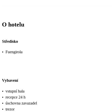
O hotelu
Středisko
•
Fuengirola
Vybavení
•
vstupní hala
•
recepce 24 h
•
úschovna zavazadel
•
trezor