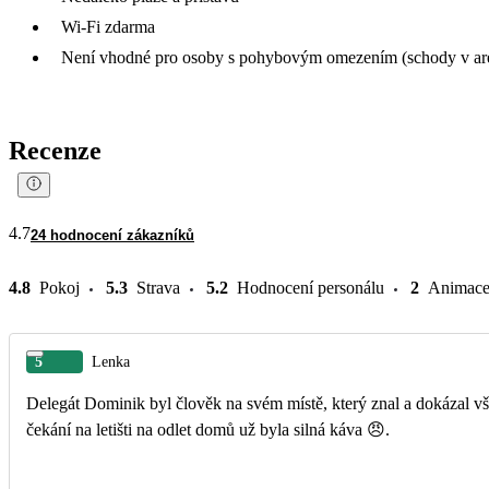
Wi-Fi zdarma
Není vhodné pro osoby s pohybovým omezením (schody v ar
Recenze
4.7
24 hodnocení zákazníků
4.8
Pokoj
5.3
Strava
5.2
Hodnocení personálu
2
Animac
5
Lenka
Delegát Dominik byl člověk na svém místě, který znal a dokázal vše
čekání na letišti na odlet domů už byla silná káva 😠.