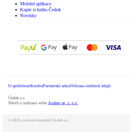
Mobilní aplikace
Kupte si knihu Čedok
Novinky
O společnosti
Kariéra
Partnerská sekce
Ochrana osobních údajů
Čedok a.s
Návrh a realizace webu
Axabee sp. z. o.o.
© 2026, cestovní kancelář Čedok a.s.