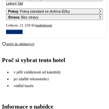
Letový řád
1
2
Pokoj
:
Pokoj standard se dvěma lůžky
Strava
:
Bez stravy
3
4
5
6
7
8
9
Celkem:
21 258 Kč
podrobnosti
10
11
12
13
14
15
16
Rezervujte
17
18
19
20
21
22
23
uložit do oblíbených
16 489
19 119
24
25
26
27
28
29
30
Proč si vybrat tento hotel
15 129
10 629
31
v pěší vzdálenosti od katedrály
po zdařilé rekonstrukci
vnitřní bazén
Informace o nabídce