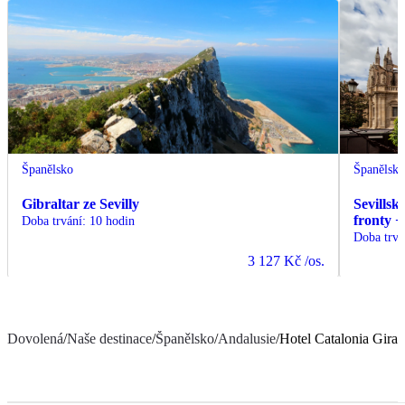
Španělsko
Španělsk
Gibraltar ze Sevilly
Sevillsk
fronty +
Doba trvání
:
10 hodin
Doba trvá
3 127 Kč
/os.
Dovolená
/
Naše destinace
/
Španělsko
/
Andalusie
/
Hotel Catalonia Giral