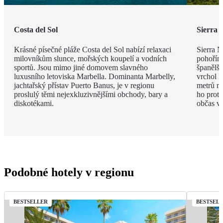
Costa del Sol
Sierra 
Krásné písečné pláže Costa del Sol nabízí relaxaci
Sierra 
milovníkům slunce, mořských koupelí a vodních
pohořím
sportů. Jsou mimo jiné domovem slavného
španělšt
luxusního letoviska Marbella. Dominanta Marbelly,
vrchol 
jachtařský přístav Puerto Banus, je v regionu
metrů n
proslulý těmi nejexkluzivnějšími obchody, bary a
ho protí
diskotékami.
občas vy
Podobné hotely v regionu
BESTSELLER
BESTSEL