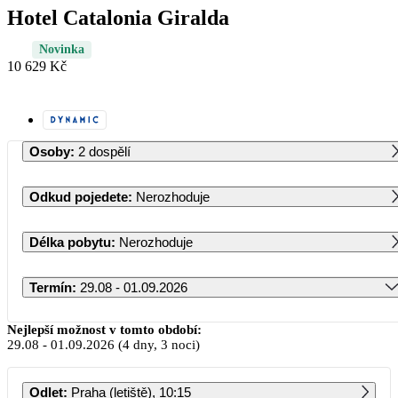
Hotel Catalonia Giralda
Novinka
10 629 Kč
Osoby
:
2 dospělí
Odkud pojedete
:
Nerozhoduje
Délka pobytu
:
Nerozhoduje
Termín
:
29.08 - 01.09.2026
Srpen 2026
Nejlepší možnost v tomto období:
29.08
-
01.09.2026
(4 dny, 3 noci)
PO
ÚT
ST
ČT
PÁ
SO
NE
Odlet
:
Praha (letiště), 10:15