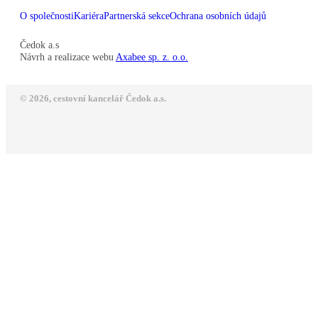
O společnosti
Kariéra
Partnerská sekce
Ochrana osobních údajů
Čedok a.s
Návrh a realizace webu
Axabee sp. z. o.o.
© 2026, cestovní kancelář Čedok a.s.