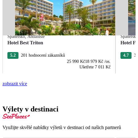
Španělsko
,
Andalusie
Španělsk
Hotel Best Triton
Hotel F
5.2
201 hodnocení zákazníků
4.7
33
25 990 Kč
18 979 Kč
/os.
Ušetřete
7 011 Kč
zobrazit více
Výlety v destinaci
Využijte skvělé nabídky výletů v destinaci od našich partnerů