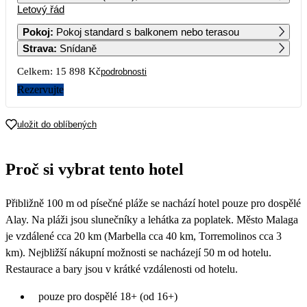
Letový řád
1
10 619
Pokoj
:
Pokoj standard s balkonem nebo terasou
Strava
:
Snídaně
2
3
4
5
6
7
8
9 139
10 569
9 319
Celkem:
15 898 Kč
podrobnosti
9
10
11
12
13
14
15
Rezervujte
10 519
9 599
16
17
18
19
20
21
22
uložit do oblíbených
8 509
10 409
9 089
9 259
9 179
9 799
23
24
25
26
27
28
29
Proč si vybrat tento hotel
7 949
10 159
8 499
8 659
9 129
10 109
30
Přibližně 100 m od písečné pláže se nachází hotel pouze pro dospělé
8 599
Alay. Na pláži jsou slunečníky a lehátka za poplatek. Město Malaga
je vzdálené cca 20 km (Marbella cca 40 km, Torremolinos cca 3
km). Nejbližší nákupní možnosti se nacházejí 50 m od hotelu.
Restaurace a bary jsou v krátké vzdálenosti od hotelu.
pouze pro dospělé 18+ (od 16+)