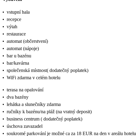
•
vstupní hala
•
recepce
•
výtah
•
restaurace
•
automat (občerstvení)
•
automat (nápoje)
•
bar u bazénu
•
bar/kavárna
•
společenská místnost( dodatečný poplatek)
•
WiFi zdarma v celém hotelu
•
terasa na opalování
•
dva bazény
•
lehátka a slunečníky zdarma
•
ručníky k bazénu/na pláž (na vratný deposit)
•
business centrum ( dodatečný poplatek)
•
úschova zavazadel
•
soukromé parkování je možné ca za 18 EUR na den v areálu hotelu