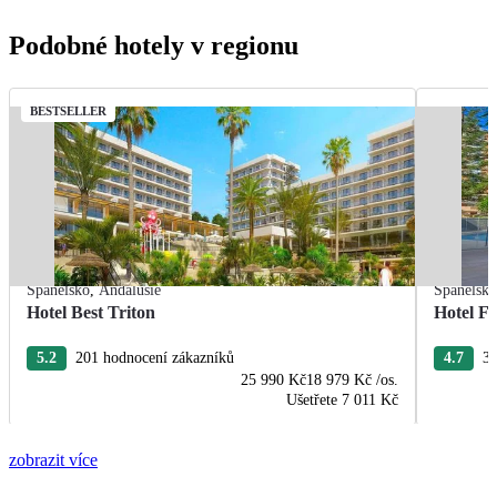
Podobné hotely v regionu
BESTSELLER
Španělsko
,
Andalusie
Španělsk
Hotel Best Triton
Hotel F
5.2
201 hodnocení zákazníků
4.7
33
25 990 Kč
18 979 Kč
/os.
Ušetřete
7 011 Kč
zobrazit více