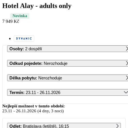
Hotel Alay - adults only
Novinka
7 949 Kč
Osoby
:
2 dospělí
Odkud pojedete
:
Nerozhoduje
Délka pobytu
:
Nerozhoduje
Termín
:
23.11 - 26.11.2026
Listopad 2026
Nejlepší možnost v tomto období:
23.11
-
26.11.2026
(4 dny, 3 noci)
PO
ÚT
ST
ČT
PÁ
SO
NE
Odlet
:
Bratislava (letiště), 16:15