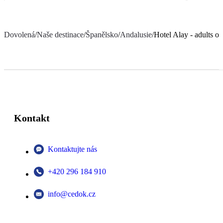
Dovolená
/
Naše destinace
/
Španělsko
/
Andalusie
/
Hotel Alay - adults on
Kontakt
Kontaktujte nás
+420 296 184 910
info@cedok.cz