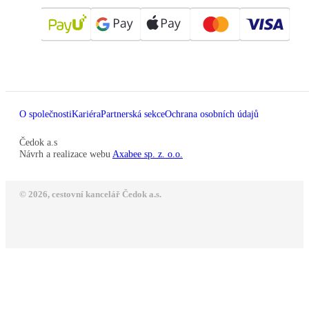
O společnosti
Kariéra
Partnerská sekce
Ochrana osobních údajů
Čedok a.s
Návrh a realizace webu
Axabee sp. z. o.o.
© 2026, cestovní kancelář Čedok a.s.