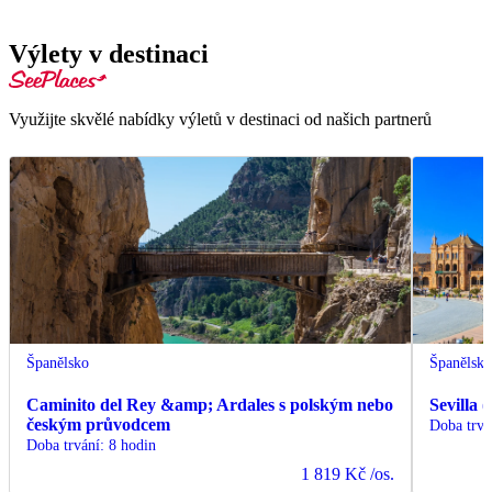
Výlety v destinaci
Využijte skvělé nabídky výletů v destinaci od našich partnerů
Španělsko
Španělsk
Caminito del Rey &amp; Ardales s polským nebo
Sevilla
českým průvodcem
Doba trvá
Doba trvání
:
8 hodin
1 819 Kč
/os.