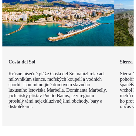
Costa del Sol
Sierra 
Krásné písečné pláže Costa del Sol nabízí relaxaci
Sierra 
milovníkům slunce, mořských koupelí a vodních
pohořím
sportů. Jsou mimo jiné domovem slavného
španělšt
luxusního letoviska Marbella. Dominanta Marbelly,
vrchol 
jachtařský přístav Puerto Banus, je v regionu
metrů n
proslulý těmi nejexkluzivnějšími obchody, bary a
ho protí
diskotékami.
občas vy