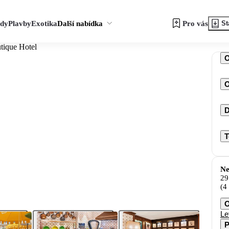
zdy
Plavby
Exotika
Další nabídka
Pro vás
St
tique Hotel
O
D
T
Ne
29
(4
O
Le
P