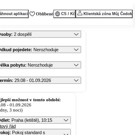
áhnout aplikaci
Oblíbené
CS / Kč
Klientská zóna Můj Čedok
Osoby
:
2 dospělí
dkud pojedete
:
Nerozhoduje
élka pobytu
:
Nerozhoduje
ermín
:
29.08 - 01.09.2026
jlepší možnost v tomto období:
.08
-
01.09.2026
 dny, 3 noci)
dlet
:
Praha (letiště), 10:15
tový řád
okoj
:
Pokoj standard s