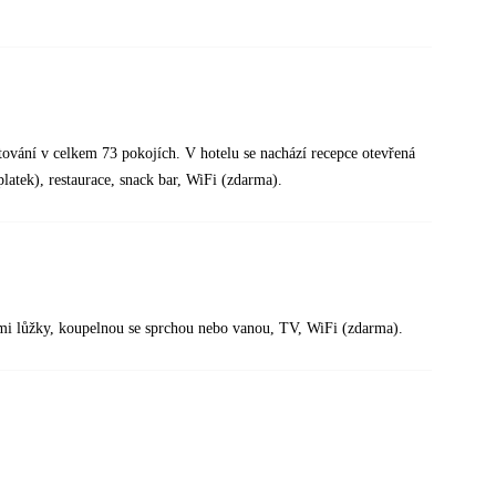
tování v celkem 73 pokojích. V hotelu se nachází recepce otevřená
platek), restaurace, snack bar, WiFi (zdarma).
mi lůžky, koupelnou se sprchou nebo vanou, TV, WiFi (zdarma).