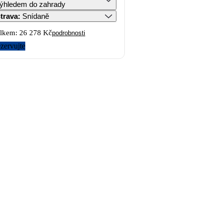
ýhledem do zahrady
trava
:
Snídaně
lkem:
26 278 Kč
podrobnosti
zervujte