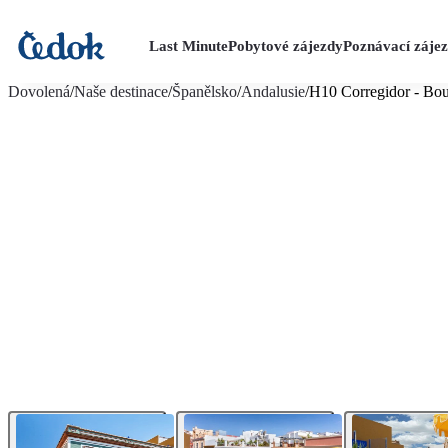
Last Minute
Pobytové zájezdy
Poznávací záje
více fotografií (25)
Dovolená
/
Naše destinace
/
Španělsko
/
Andalusie
/
H10 Corregidor - Bou