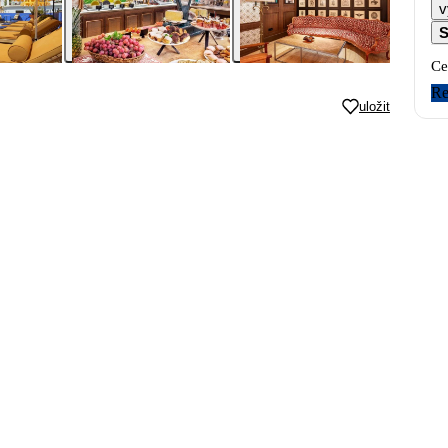
v
S
Ce
Re
uložit