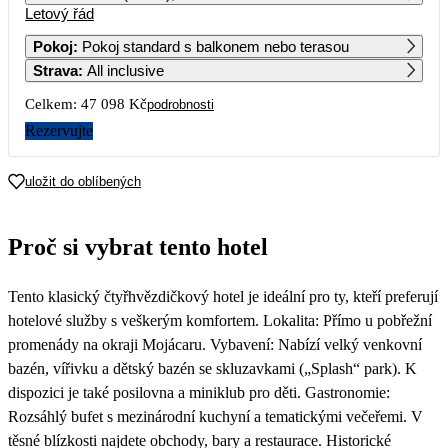
Letový řád
1
2
Pokoj
:
Pokoj standard s balkonem nebo terasou
Strava
:
All inclusive
3
4
5
6
7
8
9
Celkem:
47 098 Kč
podrobnosti
10
11
12
13
14
15
16
Rezervujte
17
18
19
20
21
22
23
uložit do oblíbených
24
25
26
27
28
29
30
Proč si vybrat tento hotel
23 549
31
Tento klasický čtyřhvězdičkový hotel je ideální pro ty, kteří preferují
hotelové služby s veškerým komfortem. Lokalita: Přímo u pobřežní
promenády na okraji Mojácaru. Vybavení: Nabízí velký venkovní
bazén, vířivku a dětský bazén se skluzavkami („Splash“ park). K
dispozici je také posilovna a miniklub pro děti. Gastronomie:
Rozsáhlý bufet s mezinárodní kuchyní a tematickými večeřemi. V
těsné blízkosti najdete obchody, bary a restaurace. Historické