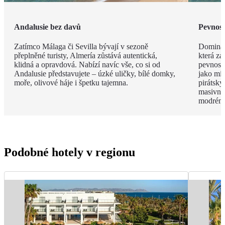
Andalusie bez davů
Pevnost
Zatímco Málaga či Sevilla bývají v sezoně
Dominant
přeplněné turisty, Almería zůstává autentická,
která za
klidná a opravdová. Nabízí navíc vše, co si od
pevnost 
Andalusie představujete – úzké uličky, bílé domky,
jako mís
moře, olivové háje i špetku tajemna.
pirátský
masivní 
modrému
Podobné hotely v regionu