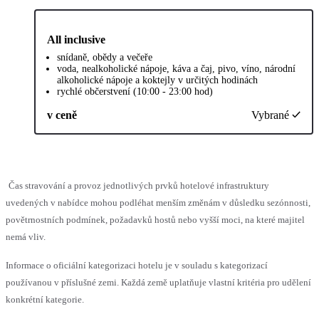
All inclusive
snídaně, obědy a večeře
voda, nealkoholické nápoje, káva a čaj, pivo, víno, národní
alkoholické nápoje a koktejly v určitých hodinách
rychlé občerstvení (10:00 - 23:00 hod)
v ceně
Vybrané
Čas stravování a provoz jednotlivých prvků hotelové infrastruktury
uvedených v nabídce mohou podléhat menším změnám v důsledku sezónnosti,
povětrnostních podmínek, požadavků hostů nebo vyšší moci, na které majitel
nemá vliv.
Informace o oficiální kategorizaci hotelu je v souladu s kategorizací
používanou v příslušné zemi. Každá země uplatňuje vlastní kritéria pro udělení
konkrétní kategorie.