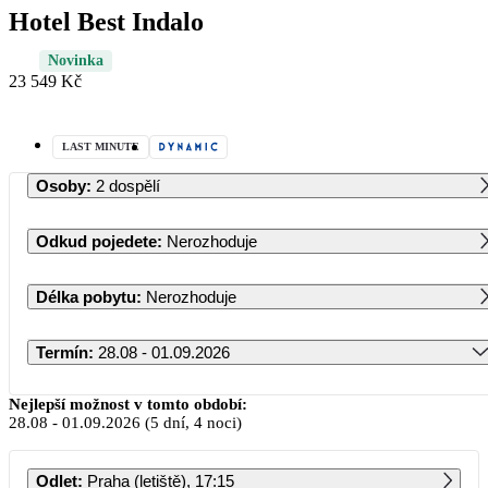
Hotel Best Indalo
Novinka
23 549 Kč
LAST MINUTE
Osoby
:
2 dospělí
Odkud pojedete
:
Nerozhoduje
Délka pobytu
:
Nerozhoduje
Termín
:
28.08 - 01.09.2026
Srpen 2026
Nejlepší možnost v tomto období:
28.08
-
01.09.2026
(5 dní, 4 noci)
PO
ÚT
ST
ČT
PÁ
SO
NE
Odlet
:
Praha (letiště), 17:15