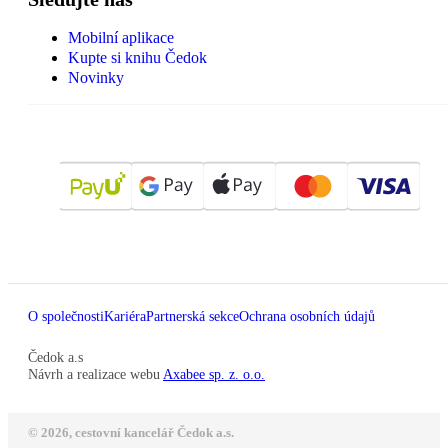
Mobilní aplikace
Kupte si knihu Čedok
Novinky
O společnosti
Kariéra
Partnerská sekce
Ochrana osobních údajů
Čedok a.s
Návrh a realizace webu
Axabee sp. z. o.o.
© 2026, cestovní kancelář Čedok a.s.