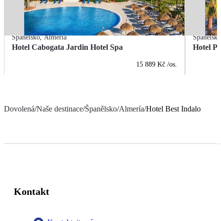
Španělsko
,
Almería
Španělsk
Hotel Cabogata Jardin Hotel Spa
Hotel P
15 889 Kč
/os.
Dovolená
/
Naše destinace
/
Španělsko
/
Almería
/
Hotel Best Indalo
Kontakt