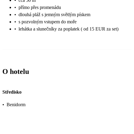
•
cca 50 m
•
přímo přes promenádu
•
dlouhá pláž s jemným světlým pískem
•
s pozvolným vstupem do moře
•
lehátka a slunečníky za poplatek ( od 15 EUR za set)
O hotelu
Středisko
•
Benidorm