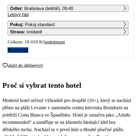
PO
ÚT
ST
ČT
PÁ
SO
NE
Odlet
:
Bratislava (letiště), 05:40
Letový řád
1
2
3
4
5
6
11 089
11 509
13 719
10 839
10 709
Pokoj
:
Pokoj standard
Strava
:
snídaně
7
8
9
10
11
12
13
11 019
11 399
11 869
10 629
10 249
10 969
Celkem:
18 018 Kč
podrobnosti
14
15
16
17
18
19
20
Rezervujte
9 009
11 479
12 289
11 569
14 089
14 189
21
22
23
24
25
26
27
uložit do oblíbených
14 869
17 629
19 249
19 249
23 539
25 369
21 969
28
29
30
31
Proč si vybrat tento hotel
25 369
22 829
23 439
19 769
Moderní hotel určený výhradně pro dospělé (16+), který se nachází
přímo na pláži Levante v samotném centru letoviska Benidorm na
pobřeží Costa Blanca ve Španělsku. Hotel je označen jako „Adults
recommended“ a zaměřuje se na klientelu hledající klid bez
dětského ruchu. Nachází se v první linii u dlouhé písečné pláže,