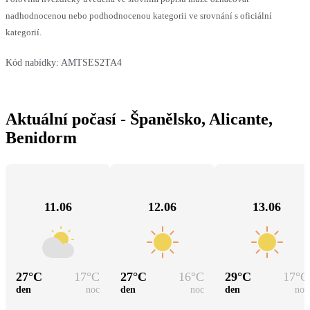
nadhodnocenou nebo podhodnocenou kategorii ve srovnání s oficiální
kategorií.
Kód nabídky:
AMTSES2TA4
Aktuální počasí - Španělsko, Alicante,
Benidorm
11.06
12.06
13.06
27
°C
17
°C
27
°C
16
°C
29
°C
17
°C
den
noc
den
noc
den
noc