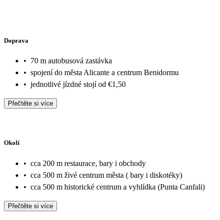
Doprava
•
70 m autobusová zastávka
•
spojení do města Alicante a centrum Benidormu
•
jednotlivé jízdné stojí od €1,50
Přečtěte si více
Okolí
•
cca 200 m restaurace, bary i obchody
•
cca 500 m živé centrum města ( bary i diskotéky)
•
cca 500 m historické centrum a vyhlídka (Punta Canfali)
Přečtěte si více