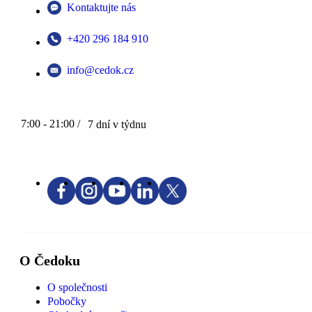
Kontaktujte nás
+420 296 184 910
info@cedok.cz
7:00 - 21:00 /
7 dní v týdnu
O Čedoku
O společnosti
Pobočky