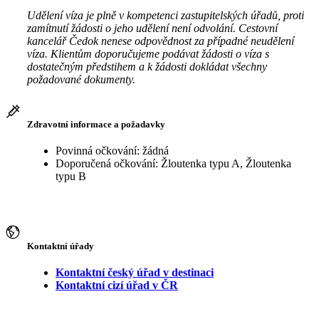
Udělení víza je plně v kompetenci zastupitelských úřadů, proti
zamítnutí žádosti o jeho udělení není odvolání. Cestovní
kancelář Čedok nenese odpovědnost za případné neudělení
víza. Klientům doporučujeme podávat žádosti o víza s
dostatečným předstihem a k žádosti dokládat všechny
požadované dokumenty.
Zdravotní informace a požadavky
Povinná očkování: žádná
Doporučená očkování: Žloutenka typu A, Žloutenka
typu B
Kontaktní úřady
Kontaktní český úřad v destinaci
Kontaktní cizí úřad v ČR