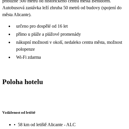
přibližně 500 metrů od historického centra města Benidorm.
Autobusová zastávka leží zhruba 50 metrů od budovy (spojení do
města Alicante).
určeno pro dospělé od 16 let
přímo u pláže a plážové promenády
nákupní možnosti v okolí, nedaleko centra města, možnost
polopenze
Wi-Fi zdarma
Poloha hotelu
Vzdálenost od letiště
•
58 km od letiště Alicante - ALC