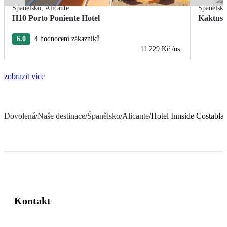
Španělsko
,
Alicante
Španělsk
H10 Porto Poniente Hotel
Kaktus 
6.0
4 hodnocení zákazníků
11 229 Kč
/os.
zobrazit více
Dovolená
/
Naše destinace
/
Španělsko
/
Alicante
/
Hotel Innside Costabla
Kontakt