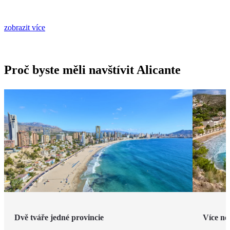
zobrazit více
Proč byste měli navštívit Alicante
Dvě tváře jedné provincie
Více ne