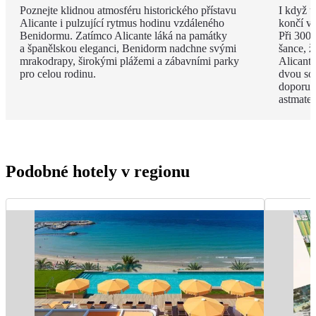
Poznejte klidnou atmosféru historického přístavu
I když t
Alicante i pulzující rytmus hodinu vzdáleného
končí v 
Benidormu. Zatímco Alicante láká na památky
Při 300
a španělskou eleganci, Benidorm nadchne svými
šance, ž
mrakodrapy, širokými plážemi a zábavními parky
Alicante
pro celou rodinu.
dvou sol
doporuč
astmate
Podobné hotely v regionu