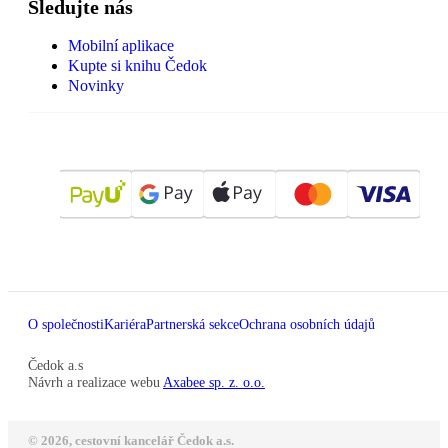
Sledujte nás
Mobilní aplikace
Kupte si knihu Čedok
Novinky
O společnosti
Kariéra
Partnerská sekce
Ochrana osobních údajů
Čedok a.s
Návrh a realizace webu
Axabee sp. z. o.o.
© 2026, cestovní kancelář Čedok a.s.