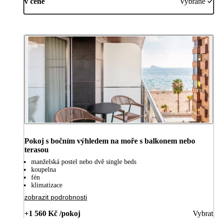
v ceně
Vybrané
Pokoj s bočním výhledem na moře s balkonem nebo
terasou
manželská postel nebo dvě single beds
koupelna
fén
klimatizace
zobrazit podrobnosti
+1 560 Kč /pokoj
Vybrat