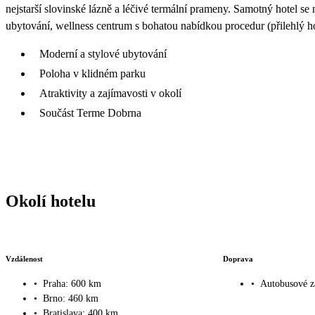
nejstarší slovinské lázně a léčivé termální prameny. Samotný hotel s
ubytování, wellness centrum s bohatou nabídkou procedur (přilehlý ho
Moderní a stylové ubytování
Poloha v klidném parku
Atraktivity a zajímavosti v okolí
Součást Terme Dobrna
Okolí hotelu
Vzdálenost
Doprava
•
Praha: 600 km
•
Autobusové z
•
Brno: 460 km
•
Bratislava: 400 km