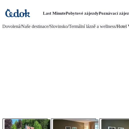
Last Minute
Pobytové zájezdy
Poznávací záje
více fotografií (15)
Dovolená
/
Naše destinace
/
Slovinsko
/
Termální lázně a wellness
/
Hotel 