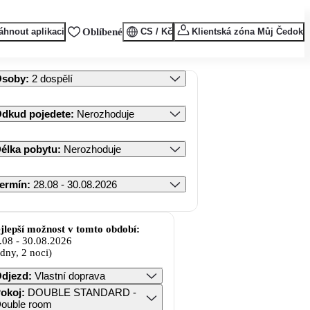
áhnout aplikaci
Oblíbené
CS / Kč
Klientská zóna Můj Čedok
Osoby
:
2 dospělí
dkud pojedete
:
Nerozhoduje
élka pobytu
:
Nerozhoduje
ermín
:
28.08 - 30.08.2026
jlepší možnost v tomto období:
.08
-
30.08.2026
 dny, 2 noci)
djezd
:
Vlastní doprava
okoj
:
DOUBLE STANDARD -
ouble room