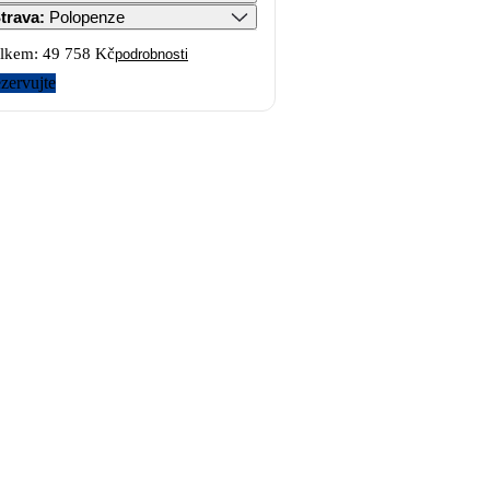
trava
:
Polopenze
lkem:
49 758 Kč
podrobnosti
zervujte