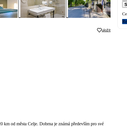
S
Ce
Re
uložit
 20 km od města Celje. Dobrna je známá především pro své