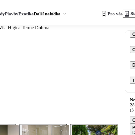
zdy
Plavby
Exotika
Další nabídka
Pro vás
St
Vila Higiea Terme Dobrna
O
D
T
Ne
28
(3
O
P
D