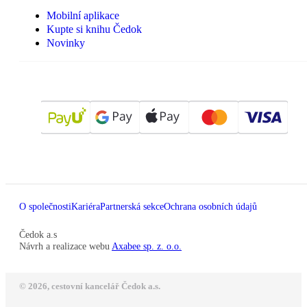
Mobilní aplikace
Kupte si knihu Čedok
Novinky
O společnosti
Kariéra
Partnerská sekce
Ochrana osobních údajů
Čedok a.s
Návrh a realizace webu
Axabee sp. z. o.o.
© 2026, cestovní kancelář Čedok a.s.