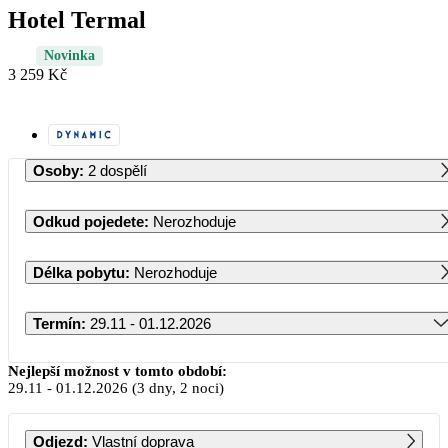
Hotel Termal
Novinka
3 259 Kč
Osoby
:
2 dospělí
Odkud pojedete
:
Nerozhoduje
Délka pobytu
:
Nerozhoduje
Termín
:
29.11 - 01.12.2026
Listopad 2026
Nejlepší možnost v tomto období:
29.11
-
01.12.2026
(3 dny, 2 noci)
PO
ÚT
ST
ČT
PÁ
SO
NE
Odjezd
:
Vlastní doprava