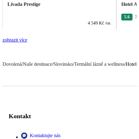
Livada Prestige
Hotel A
5.6
3 
4 549 Kč
/os.
zobrazit více
Dovolená
/
Naše destinace
/
Slovinsko
/
Termální lázně a wellness
/
Hotel 
Kontakt
Kontaktujte nás