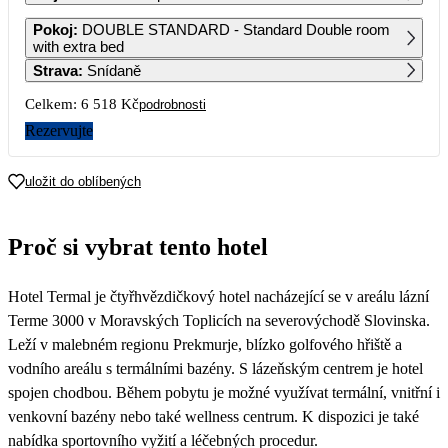
1
Pokoj
:
DOUBLE STANDARD - Standard Double room
3 619
with extra bed
Strava
:
Snídaně
2
3
4
5
6
7
8
3 689
3 769
3 819
3 819
3 949
3 949
3 869
Celkem:
6 518 Kč
podrobnosti
9
10
11
12
13
14
15
Rezervujte
3 919
3 919
3 739
3 639
4 129
16
17
18
19
20
21
22
uložit do oblíbených
3 919
3 919
3 569
3 439
3 489
3 489
23
24
25
26
27
28
29
Proč si vybrat tento hotel
3 619
3 569
3 639
3 819
4 129
3 819
3 259
30
Hotel Termal je čtyřhvězdičkový hotel nacházející se v areálu lázní
3 259
Terme 3000 v Moravských Toplicích na severovýchodě Slovinska.
Leží v malebném regionu Prekmurje, blízko golfového hřiště a
vodního areálu s termálními bazény. S lázeňským centrem je hotel
spojen chodbou. Během pobytu je možné využívat termální, vnitřní i
venkovní bazény nebo také wellness centrum. K dispozici je také
nabídka sportovního vyžití a léčebných procedur.