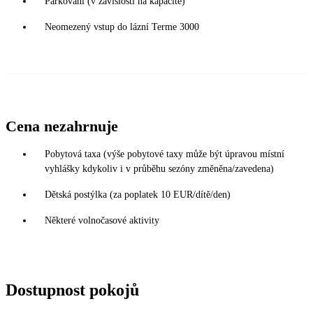
Parkování (v závislosti na kapacitě)
Neomezený vstup do lázní Terme 3000
Cena nezahrnuje
Pobytová taxa (výše pobytové taxy může být úpravou místní
vyhlášky kdykoliv i v průběhu sezóny změněna/zavedena)
Dětská postýlka (za poplatek 10 EUR/dítě/den)
Některé volnočasové aktivity
Dostupnost pokojů