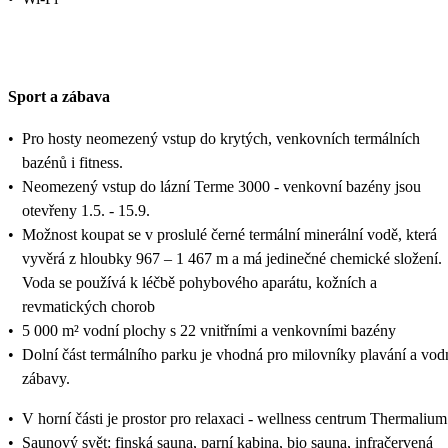
Sport a zábava
•
Pro hosty neomezený vstup do krytých, venkovních termálních
bazénů i fitness.
•
Neomezený vstup do lázní Terme 3000 - venkovní bazény jsou
otevřeny 1.5. - 15.9.
•
Možnost koupat se v proslulé černé termální minerální vodě, která
vyvěrá z hloubky 967 – 1 467 m a má jedinečné chemické složení.
Voda se používá k léčbě pohybového aparátu, kožních a
revmatických chorob
•
5 000 m² vodní plochy s 22 vnitřními a venkovními bazény
•
Dolní část termálního parku je vhodná pro milovníky plavání a vod
zábavy.
•
V horní části je prostor pro relaxaci - wellness centrum Thermalium
•
Saunový svět: finská sauna, parní kabina, bio sauna, infračervená