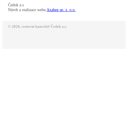
Čedok a.s
Návrh a realizace webu
Axabee sp. z. o.o.
© 2026, cestovní kancelář Čedok a.s.