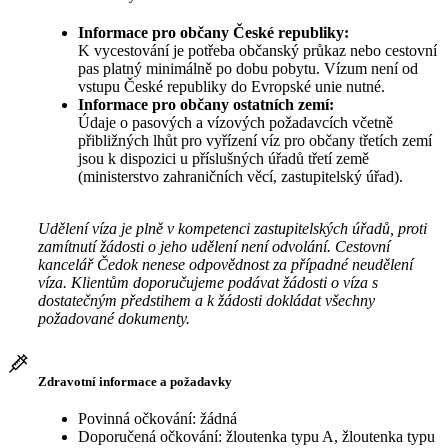
Informace pro občany České republiky:
K vycestování je potřeba občanský průkaz nebo cestovní
pas platný minimálně po dobu pobytu. Vízum není od
vstupu České republiky do Evropské unie nutné.
Informace pro občany ostatních zemí:
Údaje o pasových a vízových požadavcích včetně
přibližných lhůt pro vyřízení víz pro občany třetích zemí
jsou k dispozici u příslušných úřadů třetí země
(ministerstvo zahraničních věcí, zastupitelský úřad).
Udělení víza je plně v kompetenci zastupitelských úřadů, proti
zamítnutí žádosti o jeho udělení není odvolání. Cestovní
kancelář Čedok nenese odpovědnost za případné neudělení
víza. Klientům doporučujeme podávat žádosti o víza s
dostatečným předstihem a k žádosti dokládat všechny
požadované dokumenty.
Zdravotní informace a požadavky
Povinná očkování: žádná
Doporučená očkování: žloutenka typu A, žloutenka typu