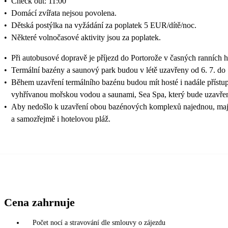
•
Check out: 11:00
•
Domácí zvířata nejsou povolena.
•
Dětská postýlka na vyžádání za poplatek 5 EUR/dítě/noc.
•
Některé volnočasové aktivity jsou za poplatek.
•
Při autobusové dopravě je příjezd do Portorože v časných ranních 
•
Termální bazény a saunový park budou v létě uzavřeny od 6. 7. do 
•
Během uzavření termálního bazénu budou mít hosté i nadále příst
vyhřívanou mořskou vodou a saunami, Sea Spa, který bude uzavřen 
•
Aby nedošlo k uzavření obou bazénových komplexů najednou, mají 
a samozřejmě i hotelovou pláž.
Cena zahrnuje
Počet nocí a stravování dle smlouvy o zájezdu