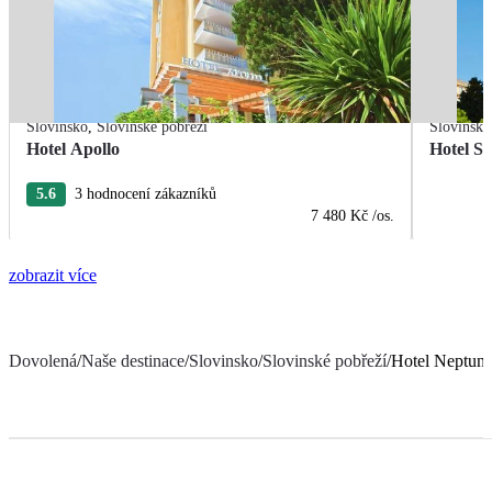
Slovinsko
,
Slovinské pobřeží
Slovinsko
Hotel Apollo
Hotel Sl
5.6
3 hodnocení zákazníků
7 480 Kč
/os.
zobrazit více
Dovolená
/
Naše destinace
/
Slovinsko
/
Slovinské pobřeží
/
Hotel Neptun