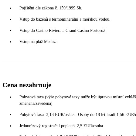
Pojištění dle zákona č. 159/1999 Sb.
Vstup do bazénů s termominerální a mořskou vodou.
Vstup do Casino Riviera a Grand Casino Portorož
Vstup na pláž Meduza
Cena nezahrnuje
Pobytová taxa (výše pobytové taxy může být úpravou místní vyhláš
změněna/zavedena)
Pobytová taxa: 3,13 EUR/os/den. Osoby do 18 let hradí 1,56 EUR/
Jednorázový registrační poplatek 2,5 EUR/osoba.