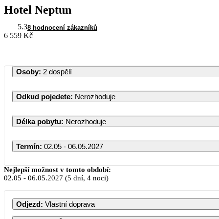
Hotel Neptun
5.3
8 hodnocení zákazníků
6 559 Kč
Osoby
:
2 dospělí
Odkud pojedete
:
Nerozhoduje
Délka pobytu
:
Nerozhoduje
Termín
:
02.05 - 06.05.2027
Květen 2027
Nejlepší možnost v tomto období:
02.05
-
06.05.2027
(5 dní, 4 noci)
PO
ÚT
ST
ČT
PÁ
Odjezd
:
Vlastní doprava