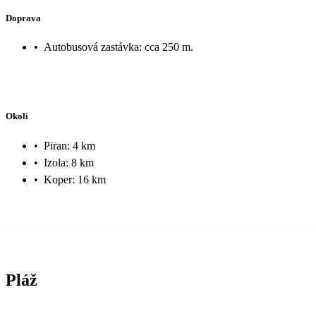
Doprava
•
Autobusová zastávka: cca 250 m.
Okolí
•
Piran: 4 km
•
Izola: 8 km
•
Koper: 16 km
Pláž