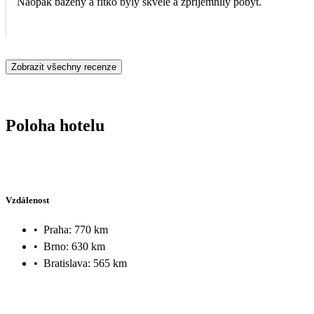
Naopak bazény a fitko byly skvělé a zpříjemnily pobyt.
Zobrazit všechny recenze
Poloha hotelu
Vzdálenost
•
Praha: 770 km
•
Brno: 630 km
•
Bratislava: 565 km