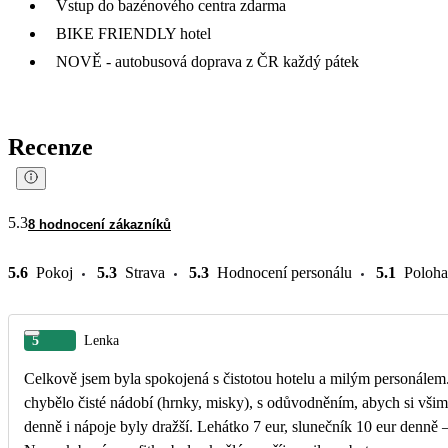
Vstup do bazénového centra zdarma
BIKE FRIENDLY hotel
NOVĚ - autobusová doprava z ČR každý pátek
Recenze
5.3
8 hodnocení zákazníků
5.6
Pokoj
5.3
Strava
5.3
Hodnocení personálu
5.1
Poloha
5
Lenka
Celkově jsem byla spokojená s čistotou hotelu a milým personálem.
chybělo čisté nádobí (hrnky, misky), s odůvodněním, abych si všim
denně i nápoje byly dražší. Lehátko 7 eur, slunečník 10 eur denně 