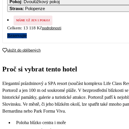
Pokoj
:
Dvoulůžkový pokoj
Strava
:
Polopenze
3
4
5
6
7
6 559
6 909
7 259
7 609
7 949
MÁME UŽ JEN 1 POKOJ
Celkem:
13 118 Kč
podrobnosti
10
11
12
13
14
7 949
7 949
7 949
7 949
7 949
Rezervujte
17
18
19
20
21
7 949
7 949
7 949
7 949
7 949
uložit do oblíbených
24
25
26
27
28
7 949
7 949
7 949
7 949
7 949
Proč si vybrat tento hotel
31
7 949
Elegantní prázdninový a SPA resort (součást komplexu Life Class Reso
Portorož a jen 100 m od soukromé pláže. V bezprostřední blízkosti se
historické památky, galerie a turistické atrakce. Portorož patří k nej
Slovinsku. Ve městě, či jeho blízkém okolí, lze spatřit také mnoho pam
Bernardina nebo Park Forma Viva.
Poloha blízko centra i moře