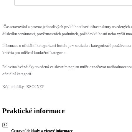
Čas stravování a provoz jednotlivých prvků hotelové infrastruktury uvedenýc
důsledku sezónnosti, povětrnostních podmínek, požadavků hostů nebo vyšší moci,
Informace o oficiální kategorizaci hotelu je v souladu s kategorizací používanou
kritéria pro udělení konkrétní kategorie.
Polovina hvězdičky uvedená ve slovním popisu může označovat nadhodnocenou
oficiální kategorií.
Kód nabídky:
XSO2NEP
Praktické informace
Cestovní doklady a vízové informace