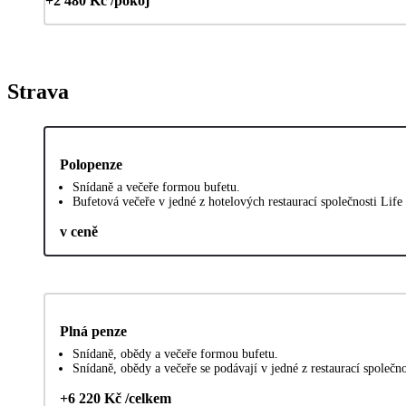
+2 480 Kč /pokoj
Strava
Polopenze
Snídaně a večeře formou bufetu.
Bufetová večeře v jedné z hotelových restaurací společnosti Life 
v ceně
Plná penze
Snídaně, obědy a večeře formou bufetu.
Snídaně, obědy a večeře se podávají v jedné z restaurací společno
+6 220 Kč /celkem