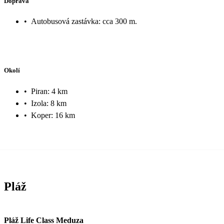
Doprava
•
Autobusová zastávka: cca 300 m.
Okolí
•
Piran: 4 km
•
Izola: 8 km
•
Koper: 16 km
Pláž
Pláž Life Class Meduza