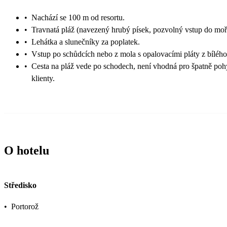
•
Nachází se 100 m od resortu.
•
Travnatá pláž (navezený hrubý písek, pozvolný vstup do moř
•
Lehátka a slunečníky za poplatek.
•
Vstup po schůdcích nebo z mola s opalovacími pláty z bíléh
•
Cesta na pláž vede po schodech, není vhodná pro špatně poh
klienty.
O hotelu
Středisko
•
Portorož