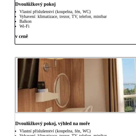
Dvoulůžkový pokoj
Vlastní příslušenství (koupelna, fén, WC)
Vybavení: klimatizace, trezor, TV, telefon, minibar
Balkon
Wi-Fi
v ceně
Dvoulůžkový pokoj, výhled na moře
Vlastní příslušenství (koupelna, fén, WC)
Vybavení: klimatizace, trezor, TV, telefon, minibar