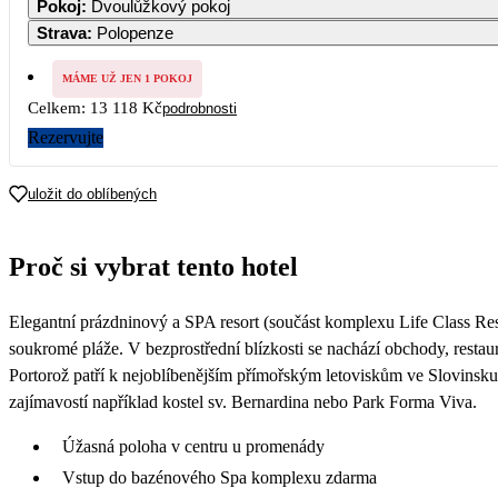
Pokoj
:
Dvoulůžkový pokoj
Strava
:
Polopenze
3
4
5
6 559
6 909
7 259
MÁME UŽ JEN 1 POKOJ
Celkem:
13 118 Kč
podrobnosti
10
11
12
7 949
7 949
7 949
Rezervujte
17
18
19
7 949
7 949
7 949
uložit do oblíbených
24
25
26
7 949
7 949
7 949
Proč si vybrat tento hotel
31
7 949
Elegantní prázdninový a SPA resort (součást komplexu Life Class Reso
soukromé pláže. V bezprostřední blízkosti se nachází obchody, restaura
Portorož patří k nejoblíbenějším přímořským letoviskům ve Slovinsku.
zajímavostí například kostel sv. Bernardina nebo Park Forma Viva.
Úžasná poloha v centru u promenády
Vstup do bazénového Spa komplexu zdarma