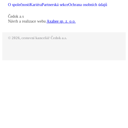
O společnosti
Kariéra
Partnerská sekce
Ochrana osobních údajů
Čedok a.s
Návrh a realizace webu
Axabee sp. z. o.o.
© 2026, cestovní kancelář Čedok a.s.