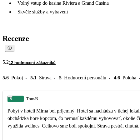
Volný vstup do kasina Riviera a Grand Casina
Skvělé služby a vybavení
Recenze
5.2
12 hodnocení zákazníků
5.6
Pokoj
5.1
Strava
5
Hodnocení personálu
4.6
Poloha
5
Tomáš
Pobyt v hoteli Mirna bol príjemný. Hotel sa nachádza v tichej lok
obchádzka hore kopcom, čo nemusí každému vyhovovať, okolie čisté, mínusom je, že recepcia nieje nonstop. Oceňujeme možnosť
využitia wellnes. Celkovo sme boli spokojní. Strava pestrá, chutná