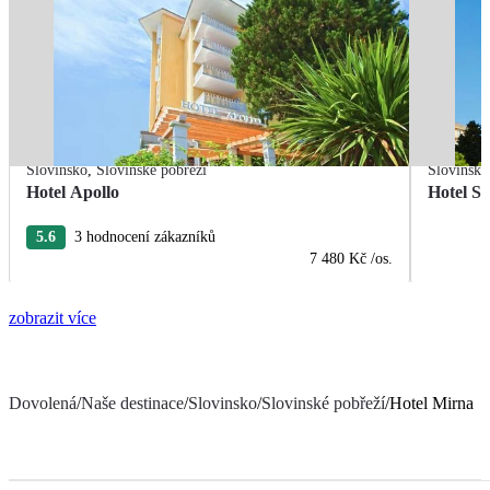
Slovinsko
,
Slovinské pobřeží
Slovinsko
Hotel Apollo
Hotel Sl
5.6
3 hodnocení zákazníků
7 480 Kč
/os.
zobrazit více
Dovolená
/
Naše destinace
/
Slovinsko
/
Slovinské pobřeží
/
Hotel Mirna