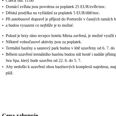
•
Check out: 11:00
•
Domácí zvířata jsou povolena za poplatek 25 EUR/zvíře/noc.
•
Dětská postýlka na vyžádání za poplatek 5 EUR/dítě/noc.
•
Při autobusové dopravě je příjezd do Portorože v časných ranních 
•
a budou vysazeni co nejblíže je to možné.
•
Pokud je brzy ráno recepce hotelu Mirna zavřená, je možné využít r
•
Některé volnočasové aktivity jsou za poplatek.
•
Termální bazény a saunový park budou v létě uzavřeny od 6. 7. do 
•
Během uzavření termálního bazénu budou mít hosté i nadále přís
Sea Spa, který bude uzavřen od 22. 6. do 5. 7.
•
Aby nedošlo k uzavření obou bazénových komplexů najednou, mají 
pláž.
Cena zahrnuje