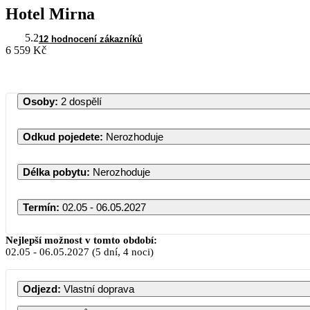
Hotel Mirna
5.2
12 hodnocení zákazníků
6 559 Kč
Osoby
:
2 dospělí
Odkud pojedete
:
Nerozhoduje
Délka pobytu
:
Nerozhoduje
Termín
:
02.05 - 06.05.2027
K
Nejlepší možnost v tomto období:
02.05
-
06.05.2027
(5 dní, 4 noci)
PO
ÚT
ST
Odjezd
:
Vlastní doprava