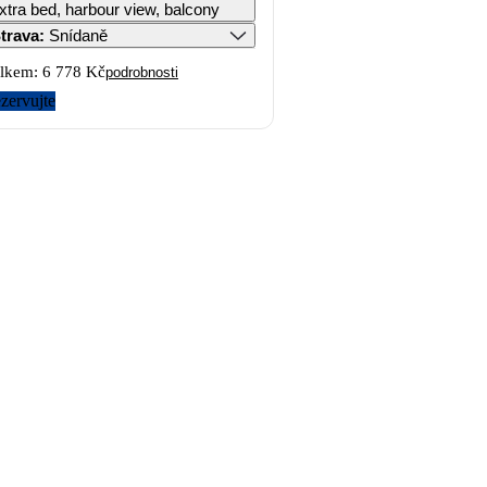
xtra bed, harbour view, balcony
trava
:
Snídaně
lkem:
6 778 Kč
podrobnosti
zervujte