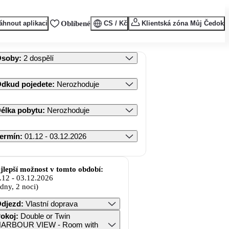
áhnout aplikaci
Oblíbené
CS / Kč
Klientská zóna Můj Čedok
Osoby
:
2 dospělí
dkud pojedete
:
Nerozhoduje
élka pobytu
:
Nerozhoduje
ermín
:
01.12 - 03.12.2026
jlepší možnost v tomto období:
.12
-
03.12.2026
 dny, 2 noci)
djezd
:
Vlastní doprava
okoj
:
Double or Twin
ARBOUR VIEW - Room with