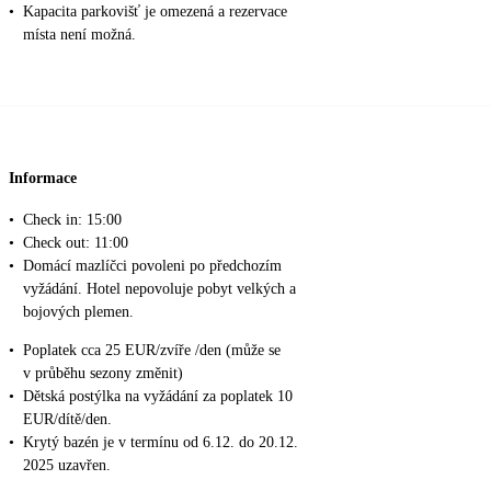
•
Kapacita parkovišť je omezená a rezervace
místa není možná.
Informace
•
Check in: 15:00
•
Check out: 11:00
•
Domácí mazlíčci povoleni po předchozím
vyžádání. Hotel nepovoluje pobyt velkých a
bojových plemen.
•
Poplatek cca 25 EUR/zvíře /den (může se
v průběhu sezony změnit)
•
Dětská postýlka na vyžádání za poplatek 10
EUR/dítě/den.
•
Krytý bazén je v termínu od 6.12. do 20.12.
2025 uzavřen.