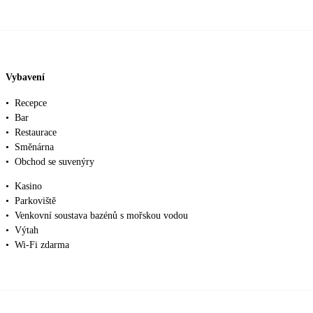
Vybavení
•
Recepce
•
Bar
•
Restaurace
•
Směnárna
•
Obchod se suvenýry
•
Kasino
•
Parkoviště
•
Venkovní soustava bazénů s mořskou vodou
•
Výtah
•
Wi-Fi zdarma