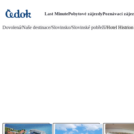
Last Minute
Pobytové zájezdy
Poznávací záje
více fotografií (23)
Dovolená
/
Naše destinace
/
Slovinsko
/
Slovinské pobřeží
/
Hotel Histrion