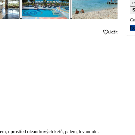
e
S
Ce
Re
uložit
anem, uprostřed oleandrových keřů, palem, levandule a