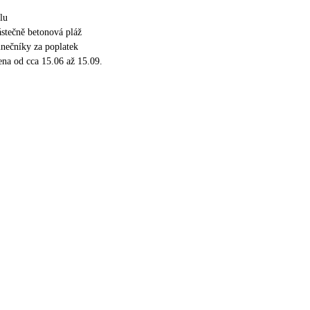
lu
ástečně betonová pláž
unečníky za poplatek
ena od cca 15.06 až 15.09.