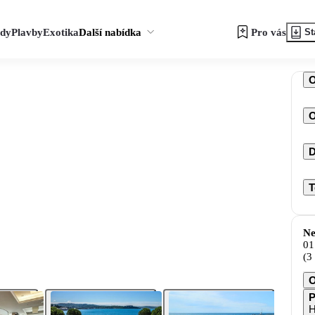
zdy
Plavby
Exotika
Další nabídka
Pro vás
St
O
D
T
Ne
01
(3
O
P
H