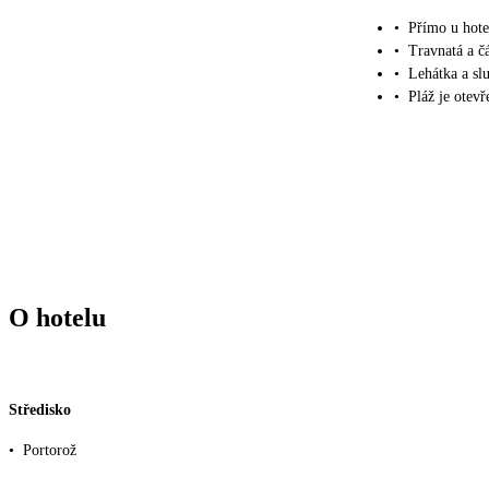
•
Přímo u hote
•
Travnatá a č
•
Lehátka a sl
•
Pláž je otevř
O hotelu
Středisko
•
Portorož