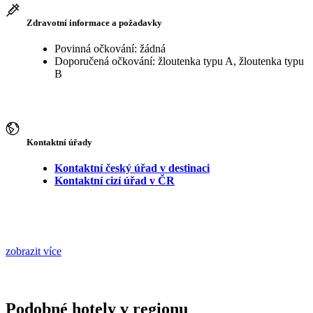
Zdravotní informace a požadavky
Povinná očkování: žádná
Doporučená očkování: žloutenka typu A, žloutenka typu
B
Kontaktní úřady
Kontaktní český úřad v destinaci
Kontaktní cizí úřad v ČR
zobrazit více
Podobné hotely v regionu