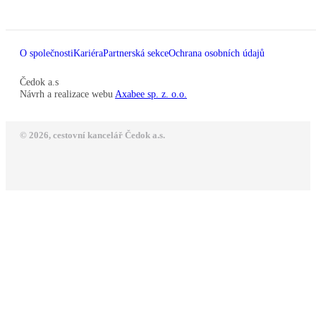
O společnosti
Kariéra
Partnerská sekce
Ochrana osobních údajů
Čedok a.s
Návrh a realizace webu
Axabee sp. z. o.o.
© 2026, cestovní kancelář Čedok a.s.