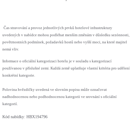
Čas stravování a provoz jednotlivých prvků hotelové infrastruktury
uvedených v nabídce mohou podléhat menším změnám v důsledku sezónnosti,
povětrnostních podmínek, požadavků hostů nebo vyšší moci, na které majitel
nemá vliv.
Informace o oficiální kategorizaci hotelu je v souladu s kategorizací
používanou v příslušné zemi. Každá země uplatňuje vlastní kritéria pro udělení
konkrétní kategorie.
Polovina hvězdičky uvedená ve slovním popisu může označovat
nadhodnocenou nebo podhodnocenou kategorii ve srovnání s oficiální
kategorií.
Kód nabídky:
HBX194796