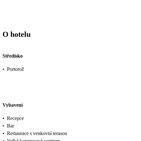
O hotelu
Středisko
•
Portorož
Vybavení
•
Recepce
•
Bar
•
Restaurace s venkovní terasou
•
Velké kongresové centrum