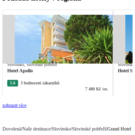
Slovinsko
,
Slovinské pobřeží
Slovinsko
Hotel Apollo
Hotel Sl
5.6
3 hodnocení zákazníků
7 480 Kč
/os.
zobrazit více
Dovolená
/
Naše destinace
/
Slovinsko
/
Slovinské pobřeží
/
Grand Hotel B