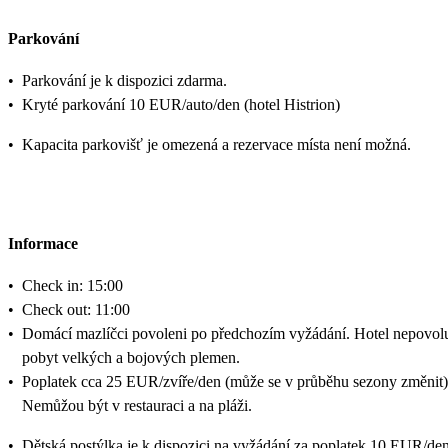
Parkování
•
Parkování je k dispozici zdarma.
•
Kryté parkování 10 EUR/auto/den (hotel Histrion)
•
Kapacita parkovišť je omezená a rezervace místa není možná.
Informace
•
Check in: 15:00
•
Check out: 11:00
•
Domácí mazlíčci povoleni po předchozím vyžádání. Hotel nepovol
pobyt velkých a bojových plemen.
•
Poplatek cca 25 EUR/zvíře/den (může se v průběhu sezony změnit)
Nemůžou být v restauraci a na pláži.
•
Dětská postýlka je k dispozici na vyžádání za poplatek 10 EUR/den