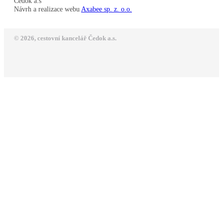
Čedok a.s
Návrh a realizace webu
Axabee sp. z. o.o.
© 2026, cestovní kancelář Čedok a.s.