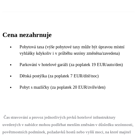
Cena nezahrnuje
Pobytová taxa (výše pobytové taxy může být úpravou místní
vyhlášky kdykoliv i v průběhu sezóny změněna/zavedena)
Parkování v hotelové garáži (za poplatek 19 EUR/auto/den)
Dětská postýlka (za poplatek 7 EUR/dítě/noc)
Pobyt s mazlíčky (za poplatek 20 EUR/zvíře/den)
Čas stravování a provoz jednotlivých prvků hotelové infrastruktury
uvedených v nabídce mohou podléhat menším změnám v důsledku sezónnosti,
povětrnostních podmínek, požadavků hostů nebo vyšší moci, na které majitel