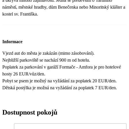
a ukrývá mnoho zajímavostí. Jedná se především o Tartiniho
náměstí, městské hradby, dům Benečenka nebo Minoritský klášter a
kostel sv. Františka.
Informace
Vjezd aut do města je zakázán (mimo zásobování).
Nejbližší parkoviště se nachází 900 m od hotelu.
Poplatek za parkování v garáží Formače - Amfora je pro hotelové
hosty 26 EUR/vůz/den.
Pobyt se psem je možný na vyžádání za poplatek 20 EUR/den.
Dětská postýlka je možná na vyžádání za poplatek 7 EUR/den.
Dostupnost pokojů