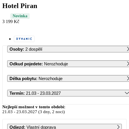
Hotel Piran
Novinka
3 199 Kč
Osoby
:
2 dospělí
Odkud pojedete
:
Nerozhoduje
Délka pobytu
:
Nerozhoduje
Termín
:
21.03 - 23.03.2027
Březen 2027
Nejlepší možnost v tomto období:
21.03
-
23.03.2027
(3 dny, 2 noci)
PO
ÚT
ST
ČT
PÁ
SO
NE
Odjezd
:
Vlastní doprava