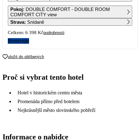
1
2
3
4
5
6
7
Pokoj
:
DOUBLE COMFORT - DOUBLE ROOM
4 079
COMFORT CITY view
Strava
:
Snídaně
8
9
10
11
12
13
14
4 079
Celkem:
6 398 Kč
podrobnosti
15
16
17
18
19
20
21
Rezervujte
4 369
3 789
3 199
22
23
24
25
26
27
28
uložit do oblíbených
3 199
3 199
3 199
4 799
6 399
5 969
4 799
29
30
31
Proč si vybrat tento hotel
4 079
4 079
3 639
Hotel v historickém centru města
Promenáda přímo před hotelem
Nejkrásnější město slovinského pobřeží
Informace o nabídce