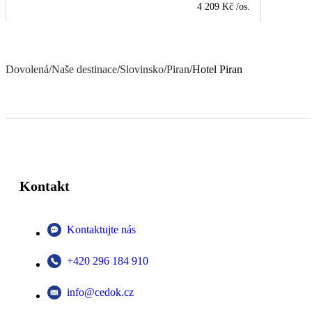
4 209 Kč
/os.
Dovolená
/
Naše destinace
/
Slovinsko
/
Piran
/
Hotel Piran
Kontakt
Kontaktujte nás
+420 296 184 910
info@cedok.cz