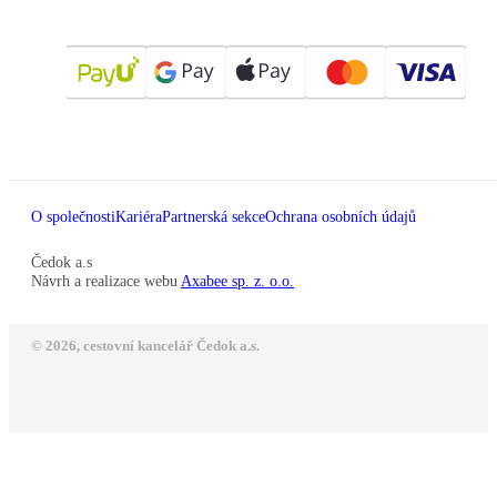
O společnosti
Kariéra
Partnerská sekce
Ochrana osobních údajů
Čedok a.s
Návrh a realizace webu
Axabee sp. z. o.o.
© 2026, cestovní kancelář Čedok a.s.