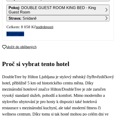
1
2
3
4
5
6
Pokoj
:
DOUBLE GUEST ROOM KING BED - King
4 089
4 089
4 089
4 089
4 029
4 029
Guest Room
Strava
:
Snídaně
7
8
9
10
11
12
13
4 089
4 089
4 089
4 089
6 079
6 019
4 029
Celkem:
8 058 Kč
podrobnosti
14
15
16
17
18
19
20
Rezervujte
4 089
4 089
4 089
4 089
4 089
4 029
4 029
21
22
23
24
25
26
27
uložit do oblíbených
4 089
4 089
4 089
4 089
4 089
4 029
4 939
28
29
30
31
Proč si vybrat tento hotel
6 509
7 109
7 709
8 689
DoubleTree by Hilton Ljubljana je stylový městský čtyřhvězdičkový
hotel, přibližně 5 km od historického centra města. Díky
mezinárodní hotelové značce Hilton/DoubleTree je zde zaručen
vysoký standard služeb, pohodlí a komfort. Mimo moderního a
stylového ubytování je pro hosty k dispozici také hotelová
restaurace s mezinárodní kuchyní, ale také moderní fitness či
wellness centrum. Díky tomu si tak hosté mohou po celém dni ve