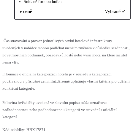
Snídaně formou bufetu
v ceně
Vybrané
Čas stravování a provoz jednotlivých prvků hotelové infrastruktury
uvedených v nabídce mohou podléhat menším změnám v důsledku sezónnosti,
povětrnostních podmínek, požadavků hostů nebo vyšší moci, na které majitel
nemá vliv.
Informace o oficiální kategorizaci hotelu je v souladu s kategorizací
používanou v příslušné zemi. Každá země uplatňuje vlastní kritéria pro udělení
konkrétní kategorie.
Polovina hvězdičky uvedená ve slovním popisu může označovat
nadhodnocenou nebo podhodnocenou kategorii ve srovnání s oficiální
kategorií.
Kód nabídky:
HBX17871