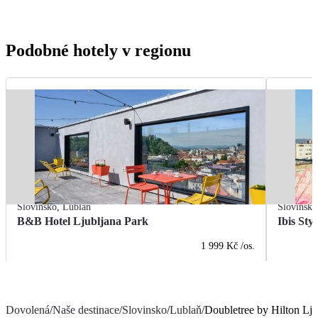
Podobné hotely v regionu
Slovinsko
,
Lublaň
Slovinsko
B&B Hotel Ljubljana Park
Ibis Sty
1 999 Kč
/os.
Dovolená
/
Naše destinace
/
Slovinsko
/
Lublaň
/
Doubletree by Hilton Lju