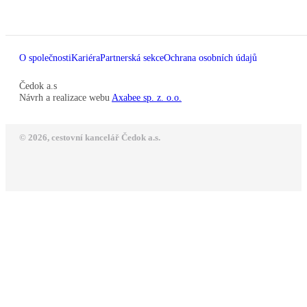
O společnosti
Kariéra
Partnerská sekce
Ochrana osobních údajů
Čedok a.s
Návrh a realizace webu
Axabee sp. z. o.o.
© 2026, cestovní kancelář Čedok a.s.