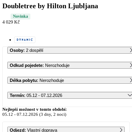
Doubletree by Hilton Ljubljana
Novinka
4 029 Kč
Osoby
:
2 dospělí
Odkud pojedete
:
Nerozhoduje
Délka pobytu
:
Nerozhoduje
Termín
:
05.12 - 07.12.2026
Prosinec 2026
Nejlepší možnost v tomto období:
05.12
-
07.12.2026
(3 dny, 2 noci)
PO
ÚT
ST
ČT
PÁ
SO
NE
Odjezd
:
Vlastní doprava