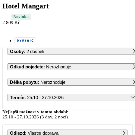
Hotel Mangart
Novinka
2 809 Kč
Osoby
:
2 dospělí
Odkud pojedete
:
Nerozhoduje
Délka pobytu
:
Nerozhoduje
Termín
:
25.10 - 27.10.2026
Říjen 2026
Nejlepší možnost v tomto období:
25.10
-
27.10.2026
(3 dny, 2 noci)
PO
ÚT
ST
ČT
PÁ
SO
NE
Odjezd
:
Vlastní doprava