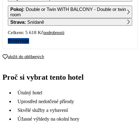
1
2
3
4
Pokoj
:
Double or Twin WITH BALCONY - Double or twin
room
Strava
:
Snídaně
5
6
7
8
9
10
11
3 579
3 579
Celkem:
5 618 Kč
podrobnosti
12
13
14
15
16
17
18
Rezervujte
3 579
3 579
3 579
3 579
3 579
19
20
21
22
23
24
25
uložit do oblíbených
3 199
2 809
26
27
28
29
30
31
Proč si vybrat tento hotel
2 809
2 809
2 809
2 809
Útulný hotel
Uprostřed nedotčené přírody
Skvělé služby a vybavení
Úžasné výhledy na okolní hory