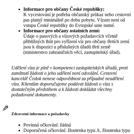
Informace pro občany České republiky:
K vycestování je potřeba občanský průkaz nebo cestovní
pas platný minimálně po dobu pobytu. Vízum není od
vstupu České republiky do Evropské unie nutné.
Informace pro občany ostatních zemí:
Údaje o pasových a vízových požadavcích včetně
přibližných lhůt pro vyřízení víz pro občany třetích zemí
jsou k dispozici u příslušných úřadů třetí země
(ministerstvo zahraničních věcí, zastupitelský úřad).
Udělení víza je plně v kompetenci zastupitelských úřadů, proti
zamítnutí žádosti o jeho udělení není odvolání. Cestovní
kancelář Čedok nenese odpovědnost za případné neudělení
víza. Klientům doporučujeme podávat žádosti o víza s
dostatečným předstihem a k žádosti dokládat všechny
požadované dokumenty.
Zdravotní informace a požadavky
Povinná očkování: žádná
Doporučená očkování: žloutenka typu A, žloutenka typu