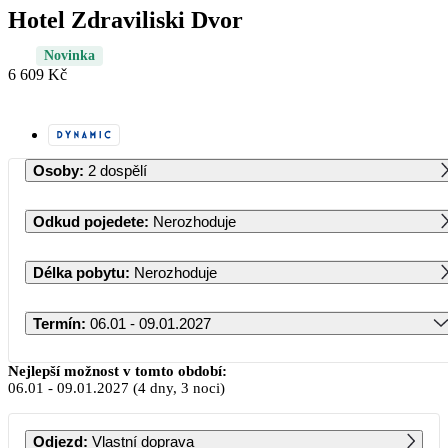
Hotel Zdraviliski Dvor
Novinka
6 609 Kč
Osoby
:
2 dospělí
Odkud pojedete
:
Nerozhoduje
Délka pobytu
:
Nerozhoduje
Termín
:
06.01 - 09.01.2027
Leden 2027
Nejlepší možnost v tomto období:
06.01
-
09.01.2027
(4 dny, 3 noci)
PO
ÚT
ST
ČT
PÁ
SO
NE
Odjezd
:
Vlastní doprava