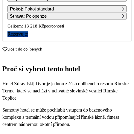
1
2
3
Pokoj
:
Pokoj standard
10 069
7 579
7 579
Strava
:
Polopenze
4
5
6
7
8
9
10
Celkem:
13 218 Kč
podrobnosti
7 249
6 929
6 609
6 609
6 609
6 609
6 609
Rezervujte
11
12
13
14
15
16
17
6 609
6 609
6 609
6 609
6 609
6 609
6 609
uložit do oblíbených
18
19
20
21
22
23
24
6 609
6 609
6 609
6 609
6 609
6 609
6 609
Proč si vybrat tento hotel
25
26
27
28
29
30
31
6 609
6 609
6 609
6 609
6 609
6 609
6 609
Hotel Zdravilskij Dvor je jednou z částí oblíbeného resortu Rimske
Terme, který se nachází v úchvatné slovinské vesnici Rimske
Toplice.
Samotný hotel se může pochlubit vstupem do bazénového
komplexu s termální vodou připomínající římské lázně, fitness
centrem nádhernou okolní přírodou.