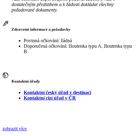
dostatečným předstihem a k žádosti dokládat všechny
požadované dokumenty.
Zdravotní informace a požadavky
Povinná očkování: žádná
Doporučená očkování: žloutenka typu A, žloutenka typu
B
Kontaktní úřady
Kontaktní český úřad v destinaci
Kontaktní cizí úřad v ČR
zobrazit více