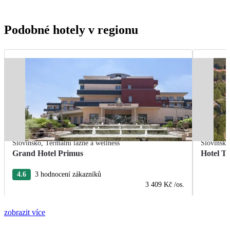
Podobné hotely v regionu
Slovinsko
,
Termální lázně a wellness
Slovinsko
Grand Hotel Primus
Hotel T
4.6
3 hodnocení zákazníků
3 409 Kč
/os.
zobrazit více