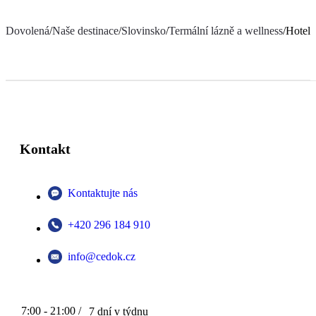
Dovolená
/
Naše destinace
/
Slovinsko
/
Termální lázně a wellness
/
Hotel 
Kontakt
Kontaktujte nás
+420 296 184 910
info@cedok.cz
7:00 - 21:00 /
7 dní v týdnu