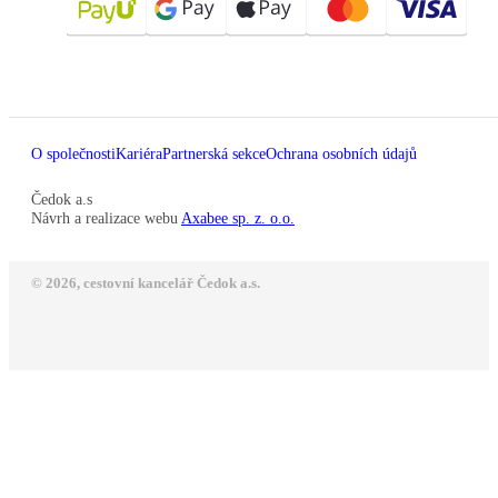
O společnosti
Kariéra
Partnerská sekce
Ochrana osobních údajů
Čedok a.s
Návrh a realizace webu
Axabee sp. z. o.o.
© 2026, cestovní kancelář Čedok a.s.