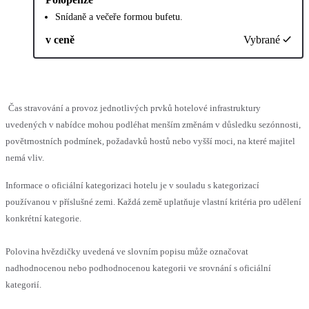
Snídaně a večeře formou bufetu.
v ceně
Vybrané
Čas stravování a provoz jednotlivých prvků hotelové infrastruktury
uvedených v nabídce mohou podléhat menším změnám v důsledku sezónnosti,
povětrnostních podmínek, požadavků hostů nebo vyšší moci, na které majitel
nemá vliv.
Informace o oficiální kategorizaci hotelu je v souladu s kategorizací
používanou v příslušné zemi. Každá země uplatňuje vlastní kritéria pro udělení
konkrétní kategorie.
Polovina hvězdičky uvedená ve slovním popisu může označovat
nadhodnocenou nebo podhodnocenou kategorii ve srovnání s oficiální
kategorií.