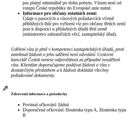
pas platný minimálně po dobu pobytu. Vízum není od
vstupu České republiky do Evropské unie nutné.
Informace pro občany ostatních zemí:
Údaje o pasových a vízových požadavcích včetně
přibližných lhůt pro vyřízení víz pro občany třetích zemí
jsou k dispozici u příslušných úřadů třetí země
(ministerstvo zahraničních věcí, zastupitelský úřad).
Udělení víza je plně v kompetenci zastupitelských úřadů, proti
zamítnutí žádosti o jeho udělení není odvolání. Cestovní
kancelář Čedok nenese odpovědnost za případné neudělení
víza. Klientům doporučujeme podávat žádosti o víza s
dostatečným předstihem a k žádosti dokládat všechny
požadované dokumenty.
Zdravotní informace a požadavky
Povinná očkování: žádná
Doporučená očkování: žloutenka typu A, žloutenka typu
B