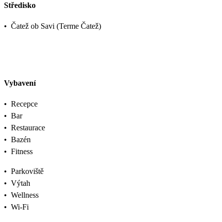
Středisko
•
Čatež ob Savi (Terme Čatež)
Vybavení
•
Recepce
•
Bar
•
Restaurace
•
Bazén
•
Fitness
•
Parkoviště
•
Výtah
•
Wellness
•
Wi-Fi