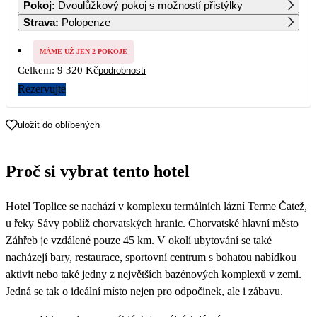
Pokoj
:
Dvoulůžkový pokoj s možností přistýlky
4 960
4 960
4 960
4 960
4 810
4 660
Strava
:
Polopenze
7
8
9
10
11
12
13
4 660
4 660
4 660
4 660
4 660
4 660
4 660
MÁME UŽ JEN 2 POKOJE
Celkem:
9 320 Kč
podrobnosti
14
15
16
17
18
19
20
4 660
4 660
4 660
4 660
4 660
4 660
4 660
Rezervujte
21
22
23
24
25
26
27
4 660
4 660
4 660
4 660
4 660
4 660
4 660
uložit do oblíbených
28
29
30
4 660
4 660
4 660
Proč si vybrat tento hotel
Hotel Toplice se nachází v komplexu termálních lázní Terme Čatež,
u řeky Sávy poblíž chorvatských hranic. Chorvatské hlavní město
Záhřeb je vzdálené pouze 45 km. V okolí ubytování se také
nacházejí bary, restaurace, sportovní centrum s bohatou nabídkou
aktivit nebo také jedny z největších bazénových komplexů v zemi.
Jedná se tak o ideální místo nejen pro odpočinek, ale i zábavu.