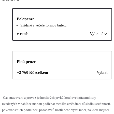
Polopenze
Snídaně a večeře formou bufetu.
v ceně
Vybrané
Plná penze
+2 760 Kč /celkem
Vybrat
Čas stravování a provoz jednotlivých prvků hotelové infrastruktury
uvedených v nabídce mohou podléhat menším změnám v důsledku sezónnosti,
povětrnostních podmínek, požadavků hostů nebo vyšší moci, na které majitel