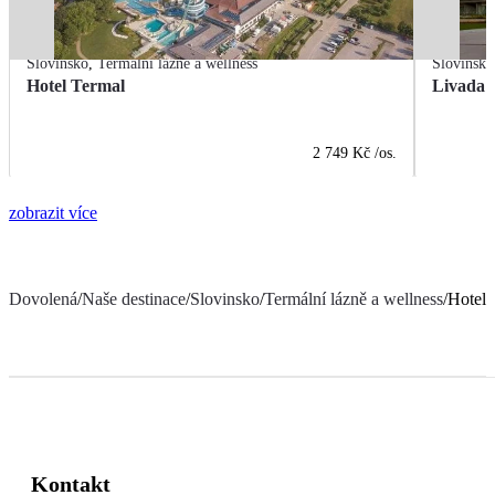
Slovinsko
,
Termální lázně a wellness
Slovinsko
Hotel Termal
Livada P
2 749 Kč
/os.
zobrazit více
Dovolená
/
Naše destinace
/
Slovinsko
/
Termální lázně a wellness
/
Hotel 
Kontakt