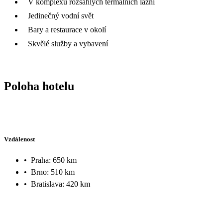
V komplexu rozsáhlých termálních lázní
Jedinečný vodní svět
Bary a restaurace v okolí
Skvělé služby a vybavení
Poloha hotelu
Vzdálenost
•
Praha: 650 km
•
Brno: 510 km
•
Bratislava: 420 km