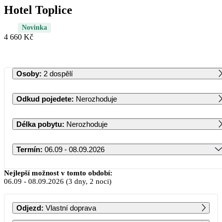
Hotel Toplice
Novinka
4 660 Kč
Osoby
:
2 dospělí
Odkud pojedete
:
Nerozhoduje
Délka pobytu
:
Nerozhoduje
Termín
:
06.09 - 08.09.2026
Září 2026
Nejlepší možnost v tomto období:
06.09
-
08.09.2026
(3 dny, 2 noci)
PO
ÚT
ST
ČT
PÁ
SO
NE
Odjezd
:
Vlastní doprava
1
2
3
4
5
6