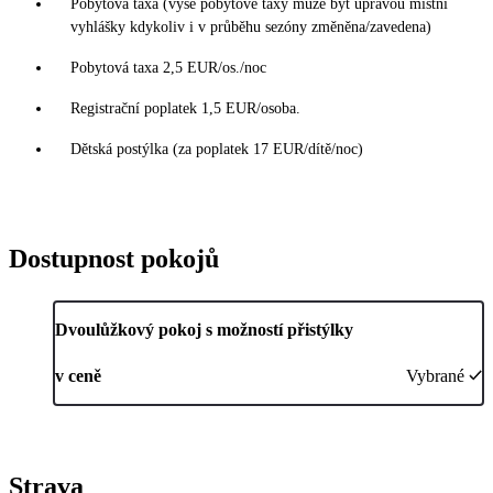
Pobytová taxa (výše pobytové taxy může být úpravou místní
vyhlášky kdykoliv i v průběhu sezóny změněna/zavedena)
Pobytová taxa 2,5 EUR/os./noc
Registrační poplatek 1,5 EUR/osoba.
Dětská postýlka (za poplatek 17 EUR/dítě/noc)
Dostupnost pokojů
Dvoulůžkový pokoj s možností přistýlky
v ceně
Vybrané
Strava