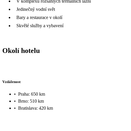
V komplexu rozsáhlých termálních lázní
Jedinečný vodní svět
Bary a restaurace v okolí
Skvělé služby a vybavení
Okolí hotelu
Vzdálenost
•
Praha: 650 km
•
Brno: 510 km
•
Bratislava: 420 km