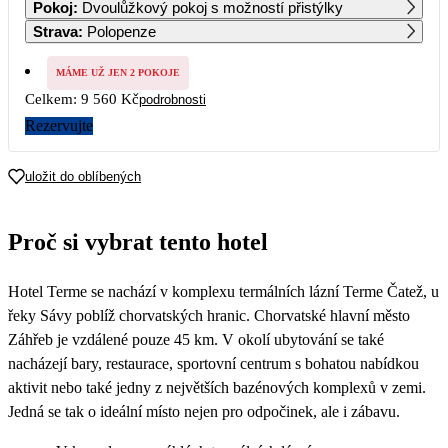
Pokoj
:
Dvoulůžkový pokoj s možností přistýlky
5 640
5 640
5 640
5 640
5 210
4 780
Strava
:
Polopenze
7
8
9
10
11
12
13
4 780
4 780
4 780
4 780
4 780
4 780
4 780
MÁME UŽ JEN 2 POKOJE
Celkem:
9 560 Kč
podrobnosti
14
15
16
17
18
19
20
4 780
4 780
4 780
4 780
4 780
4 780
4 780
Rezervujte
21
22
23
24
25
26
27
4 780
4 780
4 780
4 780
4 780
4 780
4 780
uložit do oblíbených
28
29
30
4 780
4 780
4 780
Proč si vybrat tento hotel
Hotel Terme se nachází v komplexu termálních lázní Terme Čatež, u
řeky Sávy poblíž chorvatských hranic. Chorvatské hlavní město
Záhřeb je vzdálené pouze 45 km. V okolí ubytování se také
nacházejí bary, restaurace, sportovní centrum s bohatou nabídkou
aktivit nebo také jedny z největších bazénových komplexů v zemi.
Jedná se tak o ideální místo nejen pro odpočinek, ale i zábavu.