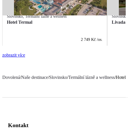
Slovinsko
,
Termální lázně a wellness
Slovinsko
Hotel Termal
Livada P
2 749 Kč
/os.
zobrazit více
Dovolená
/
Naše destinace
/
Slovinsko
/
Termální lázně a wellness
/
Hotel
Kontakt