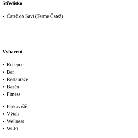
Středisko
•
Čatež ob Savi (Terme Čatež)
Vybavení
•
Recepce
•
Bar
•
Restaurace
•
Bazén
•
Fitness
•
Parkoviště
•
Výtah
•
Wellness
•
Wi-Fi