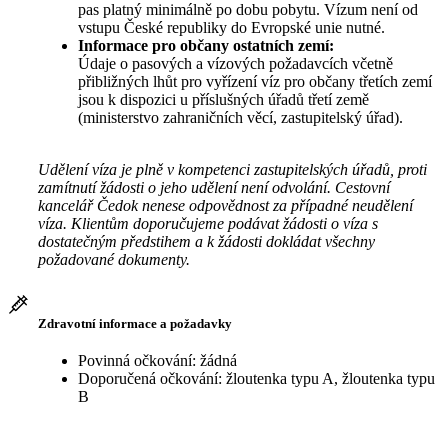
pas platný minimálně po dobu pobytu. Vízum není od
vstupu České republiky do Evropské unie nutné.
Informace pro občany ostatních zemí:
Údaje o pasových a vízových požadavcích včetně
přibližných lhůt pro vyřízení víz pro občany třetích zemí
jsou k dispozici u příslušných úřadů třetí země
(ministerstvo zahraničních věcí, zastupitelský úřad).
Udělení víza je plně v kompetenci zastupitelských úřadů, proti
zamítnutí žádosti o jeho udělení není odvolání. Cestovní
kancelář Čedok nenese odpovědnost za případné neudělení
víza. Klientům doporučujeme podávat žádosti o víza s
dostatečným předstihem a k žádosti dokládat všechny
požadované dokumenty.
Zdravotní informace a požadavky
Povinná očkování: žádná
Doporučená očkování: žloutenka typu A, žloutenka typu
B