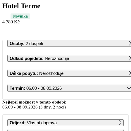
Hotel Terme
Novinka
4 780 Kč
Osoby
:
2 dospělí
Odkud pojedete
:
Nerozhoduje
Délka pobytu
:
Nerozhoduje
Termín
:
06.09 - 08.09.2026
Září 2026
Nejlepší možnost v tomto období:
06.09
-
08.09.2026
(3 dny, 2 noci)
PO
ÚT
ST
ČT
PÁ
SO
NE
Odjezd
:
Vlastní doprava
1
2
3
4
5
6