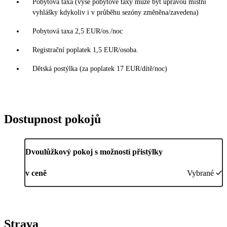
Pobytová taxa (výše pobytové taxy může být úpravou místní
vyhlášky kdykoliv i v průběhu sezóny změněna/zavedena)
Pobytová taxa 2,5 EUR/os./noc
Registrační poplatek 1,5 EUR/osoba.
Dětská postýlka (za poplatek 17 EUR/dítě/noc)
Dostupnost pokojů
Dvoulůžkový pokoj s možností přistýlky
v ceně
Vybrané
Strava