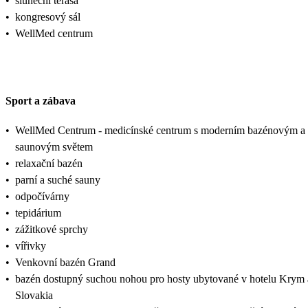
•
sluneční terasa
•
kongresový sál
•
WellMed centrum
Sport a zábava
•
WellMed Centrum - medicínské centrum s moderním bazénovým a
saunovým světem
•
relaxační bazén
•
parní a suché sauny
•
odpočívárny
•
tepidárium
•
zážitkové sprchy
•
vířivky
•
Venkovní bazén Grand
•
bazén dostupný suchou nohou pro hosty ubytované v hotelu Krym 
Slovakia