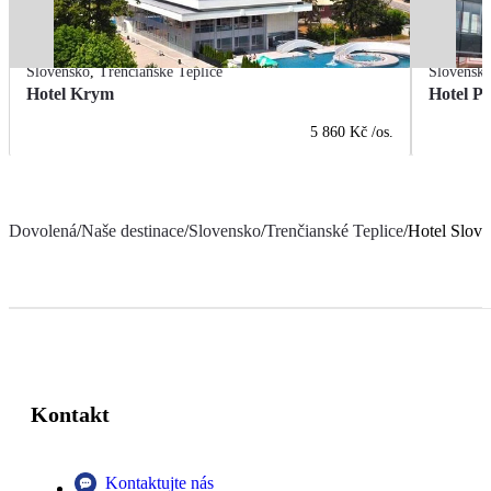
Slovensko
,
Trenčianské Teplice
Slovensk
Hotel Krym
Hotel P
5 860 Kč
/os.
Dovolená
/
Naše destinace
/
Slovensko
/
Trenčianské Teplice
/
Hotel Slova
Kontakt
Kontaktujte nás