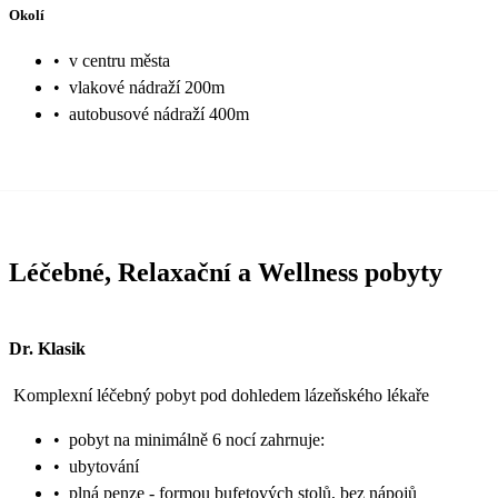
Okolí
•
v centru města
•
vlakové nádraží 200m
•
autobusové nádraží 400m
Léčebné, Relaxační a Wellness pobyty
Dr. Klasik
Komplexní léčebný pobyt pod dohledem lázeňského lékaře
•
pobyt na minimálně 6 nocí zahrnuje:
•
ubytování
•
plná penze - formou bufetových stolů, bez nápojů