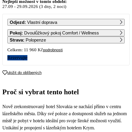
Září 2026
Nejlepší možnost v tomto období:
27.09
-
29.09.2026
(3 dny, 2 noci)
PO
ÚT
ST
ČT
PÁ
SO
NE
Odjezd
:
Vlastní doprava
1
2
3
4
5
6
Pokoj
:
Dvoulůžkový pokoj Comfort / Wellness
6 100
6 100
6 100
6 100
6 100
6 100
Strava
:
Polopenze
7
8
9
10
11
12
13
Celkem:
11 960 Kč
podrobnosti
6 100
6 100
6 100
6 100
6 100
6 100
6 100
Rezervujte
14
15
16
17
18
19
20
6 100
6 100
6 100
6 100
6 100
6 100
6 100
uložit do oblíbených
21
22
23
24
25
26
27
6 100
6 100
6 100
6 100
6 100
6 100
5 980
Proč si vybrat tento hotel
28
29
30
5 980
5 980
5 980
Nově zrekonstruovaný hotel Slovakia se nachází přímo v centru
lázeňského města. Díky své poloze a dostupnosti služeb na jednom
místě je pobyt v hotelu ideální pro svoje široké možnosti využití.
Unikátní je propojení s lázeňským hotelem Krym.