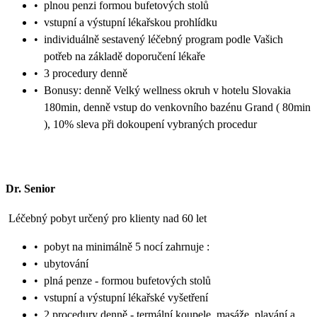
•
plnou penzi formou bufetových stolů
•
vstupní a výstupní lékařskou prohlídku
•
individuálně sestavený léčebný program podle Vašich
potřeb na základě doporučení lékaře
•
3 procedury denně
•
Bonusy: denně Velký wellness okruh v hotelu Slovakia
180min, denně vstup do venkovního bazénu Grand ( 80min
), 10% sleva při dokoupení vybraných procedur
Dr. Senior
Léčebný pobyt určený pro klienty nad 60 let
•
pobyt na minimálně 5 nocí zahrnuje :
•
ubytování
•
plná penze - formou bufetových stolů
•
vstupní a výstupní lékařské vyšetření
•
2 procedury denně - termální koupele, masáže, plavání a