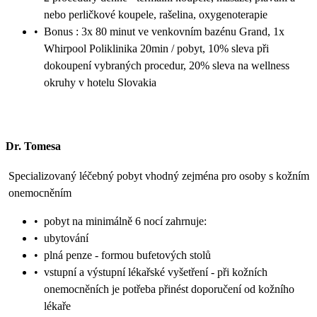
nebo perličkové koupele, rašelina, oxygenoterapie
•
Bonus : 3x 80 minut ve venkovním bazénu Grand, 1x
Whirpool Poliklinika 20min / pobyt, 10% sleva při
dokoupení vybraných procedur, 20% sleva na wellness
okruhy v hotelu Slovakia
Dr. Tomesa
Specializovaný léčebný pobyt vhodný zejména pro osoby s kožním
onemocněním
•
pobyt na minimálně 6 nocí zahrnuje:
•
ubytování
•
plná penze - formou bufetových stolů
•
vstupní a výstupní lékařské vyšetření - při kožních
onemocněních je potřeba přinést doporučení od kožního
lékaře