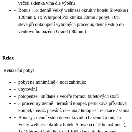
večeři sklenka vína dle výběru
•
Bonus : 1x denně Velký wellness okruh v hotelu Slovakia (
120min ), 1x Whirpool Poliklinika 20min / pobyt, 10%
sleva při dokoupení vybraných procedur, denně vstup do
venkovního bazénu Grand ( 80min )
Relax
Relaxační pobyt
•
pobyt na minimálně 4 noci zahrnuje:
•
ubytování
•
polopenze - snídaně a večeře formou bufetových stolů
•
3 procedury denně - termální koupel, perličková přísadová
koupel, masáž, plavání, rašelina / limoplast, relaxace / sauna
•
Bonusy : denní vstup do venkovního bazénu Grand, 1x
Velký wellness okruh v hotelu Slovakia ( 120min/4 noci ),
1x Whirpool Poliklinika 20 10% sleva při dokoupení