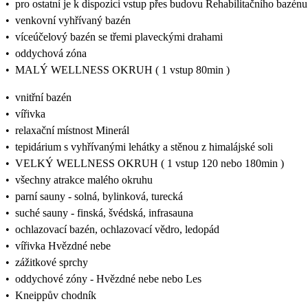
•
pro ostatní je k dispozici vstup přes budovu Rehabilitačního bazénu
•
venkovní vyhřívaný bazén
•
víceúčelový bazén se třemi plaveckými drahami
•
oddychová zóna
•
MALÝ WELLNESS OKRUH ( 1 vstup 80min )
•
vnitřní bazén
•
vířivka
•
relaxační místnost Minerál
•
tepidárium s vyhřívanými lehátky a stěnou z himalájské soli
•
VELKÝ WELLNESS OKRUH ( 1 vstup 120 nebo 180min )
•
všechny atrakce malého okruhu
•
parní sauny - solná, bylinková, turecká
•
suché sauny - finská, švédská, infrasauna
•
ochlazovací bazén, ochlazovací vědro, ledopád
•
vířivka Hvězdné nebe
•
zážitkové sprchy
•
oddychové zóny - Hvězdné nebe nebo Les
•
Kneippův chodník