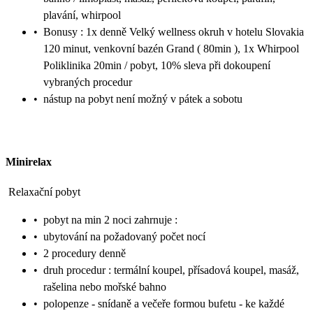
plavání, whirpool
•
Bonusy : 1x denně Velký wellness okruh v hotelu Slovakia
120 minut, venkovní bazén Grand ( 80min ), 1x Whirpool
Poliklinika 20min / pobyt, 10% sleva při dokoupení
vybraných procedur
•
nástup na pobyt není možný v pátek a sobotu
Minirelax
Relaxační pobyt
•
pobyt na min 2 noci zahrnuje :
•
ubytování na požadovaný počet nocí
•
2 procedury denně
•
druh procedur : termální koupel, přísadová koupel, masáž,
rašelina nebo mořské bahno
•
polopenze - snídaně a večeře formou bufetu - ke každé