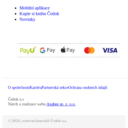
Mobilní aplikace
Kupte si knihu Čedok
Novinky
O společnosti
Kariéra
Partnerská sekce
Ochrana osobních údajů
Čedok a.s
Návrh a realizace webu
Axabee sp. z. o.o.
© 2026, cestovní kancelář Čedok a.s.