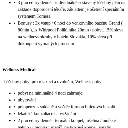
•
3 procedury denně - individuálně sestavený léčebný plán na
základě doporučení lékaře, základem je ošetření speciálním
systémem Tomesa
•
Bonusy : 3x vstup / 6 nocí do venkovního bazénu Grand (
80min ),1x Whirpool Poliklinika 20min / pobyt, 15% sleva
na wellness okruhy v hotelu Slovakia, 10% sleva při
dokoupení vybraných procedur
Wellness Medical
Léčebný pobyt pro relaxaci a uvolnění, Wellness pobyt
•
pobyt na minimálně 4 noci zahrnuje:
•
ubytování
•
polopenze - snídaně a večeře formou bufetových stolů
•
lékařská konzultace na vyžádání
•
2 procedury denně - termální koupel, rašelina / mořské
bahno / limoplast, masáž, perličková koupel, parafín,