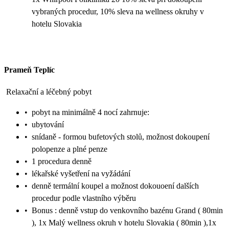
vybraných procedur, 10% sleva na wellness okruhy v
hotelu Slovakia
Prameň Teplíc
Relaxační a léčebný pobyt
•
pobyt na minimálně 4 nocí zahrnuje:
•
ubytování
•
snídaně - formou bufetových stolů, možnost dokoupení
polopenze a plné penze
•
1 procedura denně
•
lékařské vyšetření na vyžádání
•
denně termální koupel a možnost dokouoení dalších
procedur podle vlastního výběru
•
Bonus : denně vstup do venkovního bazénu Grand ( 80min
), 1x Malý wellness okruh v hotelu Slovakia ( 80min ),1x