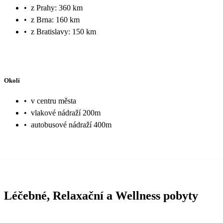
•
z Prahy: 360 km
•
z Brna: 160 km
•
z Bratislavy: 150 km
Okolí
•
v centru města
•
vlakové nádraží 200m
•
autobusové nádraží 400m
Léčebné, Relaxační a Wellness pobyty