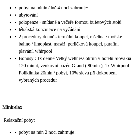
•
pobyt na minimálně 4 noci zahrnuje:
•
ubytování
•
polopenze - snídaně a večeře formou bufetových stolů
•
lékařská konzultace na vyžádání
•
2 procedury denně - termální koupel, rašelina / mořské
bahno / limoplast, masáž, perličková koupel, parafín,
plavání, whirpool
•
Bonusy : 1x denně Velký wellness okruh v hotelu Slovakia
120 minut, venkovní bazén Grand ( 80min ), 1x Whirpool
Poliklinika 20min / pobyt, 10% sleva při dokoupení
vybraných procedur
Minirelax
Relaxační pobyt
•
pobyt na min 2 noci zahrnuje :