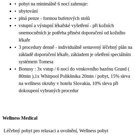
•
pobyt na minimálně 6 nocí zahrnuje:
•
ubytování
•
plná penze - formou bufetových stolů
•
vstupní a výstupní lékařské vyšetření - při kožních
onemocněních je potřeba přinést doporučení od kožního
lékaře
•
3 procedury denně - individuálně sestavený léčebný plán na
základě doporučení lékaře, základem je ošetření speciálním
systémem Tomesa
•
Bonusy : 3x vstup / 6 nocí do venkovního bazénu Grand (
80min ),1x Whirpool Poliklinika 20min / pobyt, 15% sleva
na wellness okruhy v hotelu Slovakia, 10% sleva při
dokoupení vybraných procedur
Wellness Medical
Léčebný pobyt pro relaxaci a uvolnění, Wellness pobyt