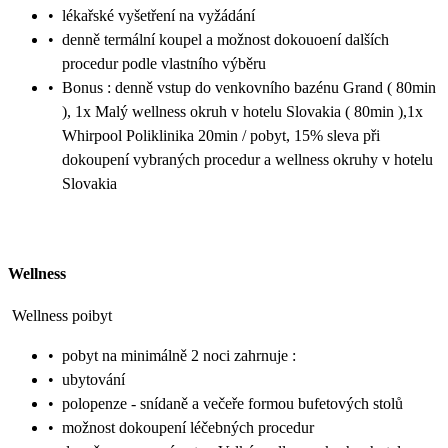
•
lékařské vyšetření na vyžádání
•
denně termální koupel a možnost dokouoení dalších
procedur podle vlastního výběru
•
Bonus : denně vstup do venkovního bazénu Grand ( 80min
), 1x Malý wellness okruh v hotelu Slovakia ( 80min ),1x
Whirpool Poliklinika 20min / pobyt, 15% sleva při
dokoupení vybraných procedur a wellness okruhy v hotelu
Slovakia
Wellness
Wellness poibyt
•
pobyt na minimálně 2 noci zahrnuje :
•
ubytování
•
polopenze - snídaně a večeře formou bufetových stolů
•
možnost dokoupení léčebných procedur