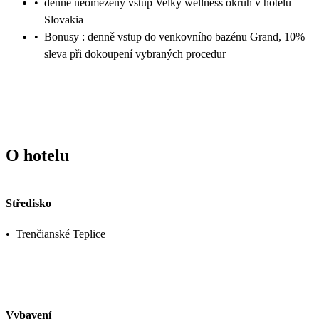
•
denně neomezený vstup Velký wellness okruh v hotelu
Slovakia
•
Bonusy : denně vstup do venkovního bazénu Grand, 10%
sleva při dokoupení vybraných procedur
O hotelu
Středisko
•
Trenčianské Teplice
Vybavení