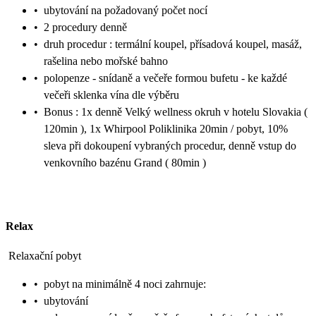
•
ubytování na požadovaný počet nocí
•
2 procedury denně
•
druh procedur : termální koupel, přísadová koupel, masáž,
rašelina nebo mořské bahno
•
polopenze - snídaně a večeře formou bufetu - ke každé
večeři sklenka vína dle výběru
•
Bonus : 1x denně Velký wellness okruh v hotelu Slovakia (
120min ), 1x Whirpool Poliklinika 20min / pobyt, 10%
sleva při dokoupení vybraných procedur, denně vstup do
venkovního bazénu Grand ( 80min )
Relax
Relaxační pobyt
•
pobyt na minimálně 4 noci zahrnuje:
•
ubytování