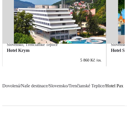
Slovensko
,
Trenčianské Teplice
Slovensk
Hotel Krym
Hotel Sl
5 860 Kč
/os.
Dovolená
/
Naše destinace
/
Slovensko
/
Trenčianské Teplice
/
Hotel Pax