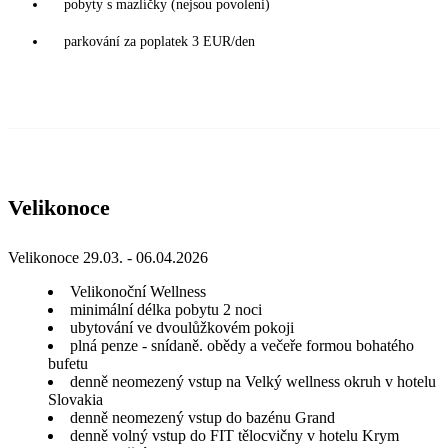
pobyty s mazlíčky (nejsou povoleni)
parkování za poplatek 3 EUR/den
Velikonoce
Velikonoce 29.03. - 06.04.2026
Velikonoční Wellness
minimální délka pobytu 2 noci
ubytování ve dvoulůžkovém pokoji
plná penze - snídaně. obědy a večeře formou bohatého
bufetu
denně neomezený vstup na Velký wellness okruh v hotelu
Slovakia
denně neomezený vstup do bazénu Grand
denně volný vstup do FIT tělocvičny v hotelu Krym