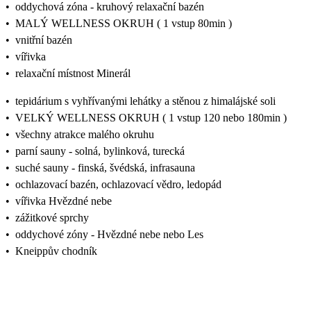
•
oddychová zóna - kruhový relaxační bazén
•
MALÝ WELLNESS OKRUH ( 1 vstup 80min )
•
vnitřní bazén
•
vířivka
•
relaxační místnost Minerál
•
tepidárium s vyhřívanými lehátky a stěnou z himalájské soli
•
VELKÝ WELLNESS OKRUH ( 1 vstup 120 nebo 180min )
•
všechny atrakce malého okruhu
•
parní sauny - solná, bylinková, turecká
•
suché sauny - finská, švédská, infrasauna
•
ochlazovací bazén, ochlazovací vědro, ledopád
•
vířivka Hvězdné nebe
•
zážitkové sprchy
•
oddychové zóny - Hvězdné nebe nebo Les
•
Kneippův chodník