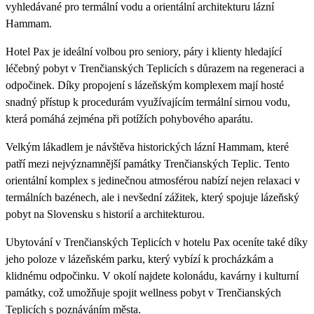
vyhledávané pro termální vodu a orientální architekturu lázní
Hammam.
Hotel Pax je ideální volbou pro seniory, páry i klienty hledající
léčebný pobyt v Trenčianských Teplicích s důrazem na regeneraci a
odpočinek. Díky propojení s lázeňským komplexem mají hosté
snadný přístup k procedurám využívajícím termální sirnou vodu,
která pomáhá zejména při potížích pohybového aparátu.
Velkým lákadlem je návštěva historických lázní Hammam, které
patří mezi nejvýznamnější památky Trenčianských Teplic. Tento
orientální komplex s jedinečnou atmosférou nabízí nejen relaxaci v
termálních bazénech, ale i nevšední zážitek, který spojuje lázeňský
pobyt na Slovensku s historií a architekturou.
Ubytování v Trenčianských Teplicích v hotelu Pax oceníte také díky
jeho poloze v lázeňském parku, který vybízí k procházkám a
klidnému odpočinku. V okolí najdete kolonádu, kavárny i kulturní
památky, což umožňuje spojit wellness pobyt v Trenčianských
Teplicích s poznáváním města.