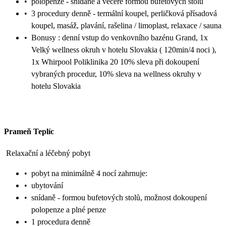
•
polopenze - snídaně a večeře formou bufetových stolů
•
3 procedury denně - termální koupel, perličková přísadová
koupel, masáž, plavání, rašelina / limoplast, relaxace / sauna
•
Bonusy : denní vstup do venkovního bazénu Grand, 1x
Velký wellness okruh v hotelu Slovakia ( 120min/4 noci ),
1x Whirpool Poliklinika 20 10% sleva při dokoupení
vybraných procedur, 10% sleva na wellness okruhy v
hotelu Slovakia
Prameň Teplíc
Relaxační a léčebný pobyt
•
pobyt na minimálně 4 nocí zahrnuje:
•
ubytování
•
snídaně - formou bufetových stolů, možnost dokoupení
polopenze a plné penze
•
1 procedura denně