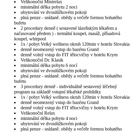
Velikonoční Minirelax
minimální délka pobytu 2 noci
ubytování ve dvoulůžkovém pokoji
plná penze - snídaně. obědy a večeře formou bohatého
bufetu
2 procedury denně ( sestavené lázeňským lékařem a
načasované předem ) - termální koupel, masáž, přísadová
koupel, whirpool
1x / pobyt Velký wellness okruh 120min v hotelu Slovakia
denně neomezený vstup do bazénu Grand
denně volný vstup do FIT tělocvičny v hotelu Krym
Velikonoční Dr. Klasik
minimální délka pobytu 6 nocí
ubytování ve dvoulůžkovém pokoji
plná penze - snídaně. obědy a večeře formou bohatého
bufetu
3 procedury denně - individuálně sestavený léčebný
program na základě vstupní lékařské prohlídky
1x / pobyt Velký wellness okruh 120min v hotelu Slovakia
denně neomezený vstup do bazénu Grand
denně volný vstup do FIT tělocvičny v hotelu Krym
Velikonoční Relax
minimální délka pobytu 4 noci
ubytování ve dvoulůžkovém pokoji
plná penze - snídaně. obědy a večeře formou bohatého