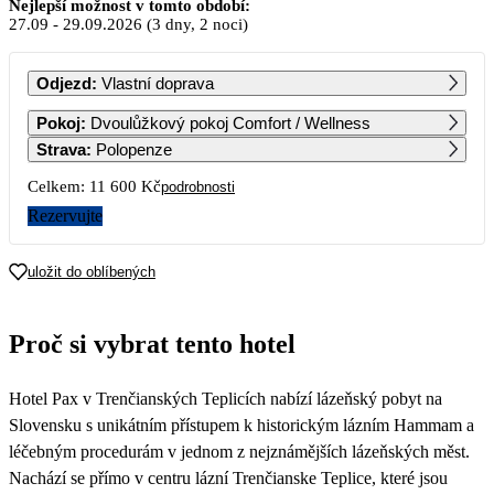
Září 2026
Nejlepší možnost v tomto období:
27.09
-
29.09.2026
(3 dny, 2 noci)
PO
ÚT
ST
ČT
PÁ
SO
NE
Odjezd
:
Vlastní doprava
1
2
3
4
5
6
Pokoj
:
Dvoulůžkový pokoj Comfort / Wellness
5 860
5 860
5 860
5 860
5 860
5 860
Strava
:
Polopenze
7
8
9
10
11
12
13
Celkem:
11 600 Kč
podrobnosti
5 860
5 860
5 860
5 860
5 860
5 860
5 860
Rezervujte
14
15
16
17
18
19
20
5 860
5 860
5 860
5 860
5 860
5 860
5 860
uložit do oblíbených
21
22
23
24
25
26
27
5 860
5 860
5 860
5 860
5 860
5 860
5 800
Proč si vybrat tento hotel
28
29
30
5 800
5 800
5 800
Hotel Pax v Trenčianských Teplicích nabízí lázeňský pobyt na
Slovensku s unikátním přístupem k historickým lázním Hammam a
léčebným procedurám v jednom z nejznámějších lázeňských měst.
Nachází se přímo v centru lázní Trenčianske Teplice, které jsou