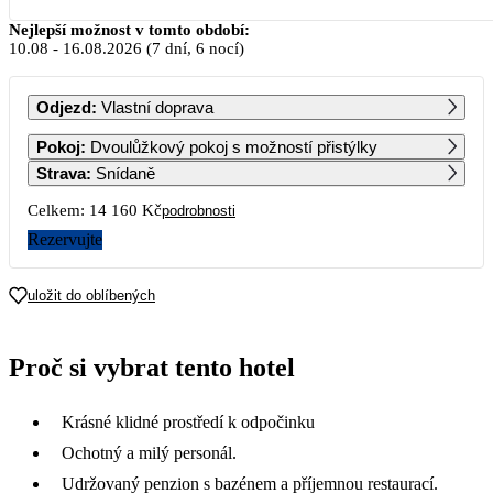
Srpen 2026
Nejlepší možnost v tomto období:
10.08
-
16.08.2026
(7 dní, 6 nocí)
PO
ÚT
ST
ČT
PÁ
SO
NE
Odjezd
:
Vlastní doprava
1
2
Pokoj
:
Dvoulůžkový pokoj s možností přistýlky
Strava
:
Snídaně
3
4
5
6
7
8
9
Celkem:
14 160 Kč
podrobnosti
Rezervujte
10
11
12
13
14
15
16
7 080
uložit do oblíbených
17
18
19
20
21
22
23
Proč si vybrat tento hotel
24
25
26
27
28
29
30
Krásné klidné prostředí k odpočinku
31
7 080
Ochotný a milý personál.
Udržovaný penzion s bazénem a příjemnou restaurací.