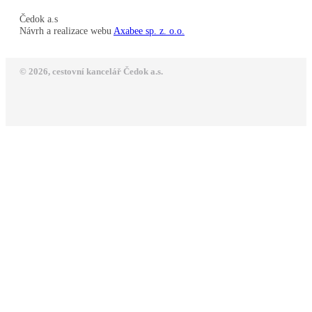
Čedok a.s
Návrh a realizace webu
Axabee sp. z. o.o.
© 2026, cestovní kancelář Čedok a.s.