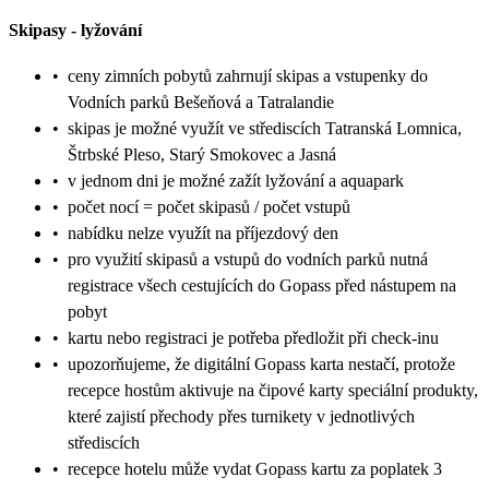
Skipasy
-
lyžování
•
ceny zimních pobytů zahrnují skipas a vstupenky do
Vodních parků Bešeňová a Tatralandie
•
skipas je možné využít ve střediscích Tatranská Lomnica,
Štrbské Pleso, Starý Smokovec a Jasná
•
v jednom dni je možné zažít lyžování a aquapark
•
počet nocí = počet skipasů / počet vstupů
•
nabídku nelze využít na příjezdový den
•
pro využití skipasů a vstupů do vodních parků nutná
registrace všech cestujících do Gopass před nástupem na
pobyt
•
kartu nebo registraci je potřeba předložit při check-inu
•
upozorňujeme, že digitální Gopass karta nestačí, protože
recepce hostům aktivuje na čipové karty speciální produkty,
které zajistí přechody přes turnikety v jednotlivých
střediscích
•
recepce hotelu může vydat Gopass kartu za poplatek 3