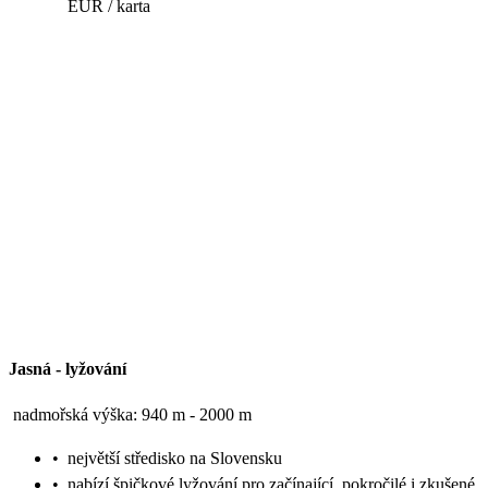
EUR / karta
Jasná
-
lyžování
nadmořská výška: 940 m - 2000 m
•
největší středisko na Slovensku
•
nabízí špičkové lyžování pro začínající, pokročilé i zkušené