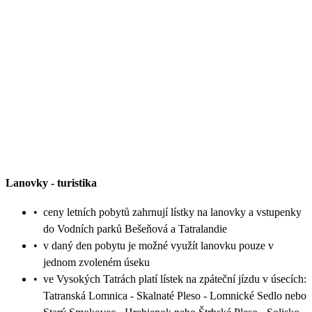
Lanovky
-
turistika
•
ceny letních pobytů zahrnují lístky na lanovky a vstupenky
do Vodních parků Bešeňová a Tatralandie
•
v daný den pobytu je možné využít lanovku pouze v
jednom zvoleném úseku
•
ve Vysokých Tatrách platí lístek na zpáteční jízdu v úsecích:
Tatranská Lomnica - Skalnaté Pleso - Lomnické Sedlo nebo