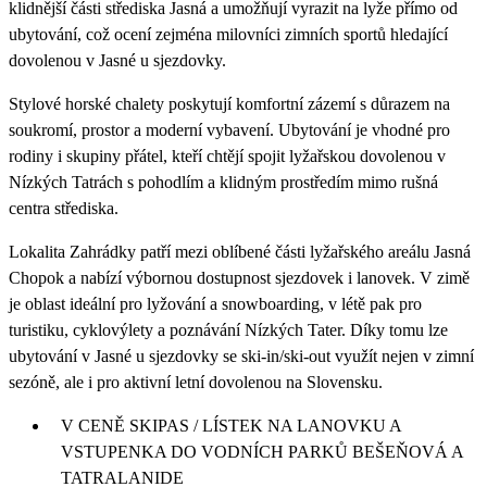
klidnější části střediska Jasná a umožňují vyrazit na lyže přímo od
ubytování, což ocení zejména milovníci zimních sportů hledající
dovolenou v Jasné u sjezdovky.
Stylové horské chalety poskytují komfortní zázemí s důrazem na
soukromí, prostor a moderní vybavení. Ubytování je vhodné pro
rodiny i skupiny přátel, kteří chtějí spojit lyžařskou dovolenou v
Nízkých Tatrách s pohodlím a klidným prostředím mimo rušná
centra střediska.
Lokalita Zahrádky patří mezi oblíbené části lyžařského areálu Jasná
Chopok a nabízí výbornou dostupnost sjezdovek i lanovek. V zimě
je oblast ideální pro lyžování a snowboarding, v létě pak pro
turistiku, cyklovýlety a poznávání Nízkých Tater. Díky tomu lze
ubytování v Jasné u sjezdovky se ski-in/ski-out využít nejen v zimní
sezóně, ale i pro aktivní letní dovolenou na Slovensku.
V CENĚ SKIPAS / LÍSTEK NA LANOVKU A
VSTUPENKA DO VODNÍCH PARKŮ BEŠEŇOVÁ A
TATRALANIDE