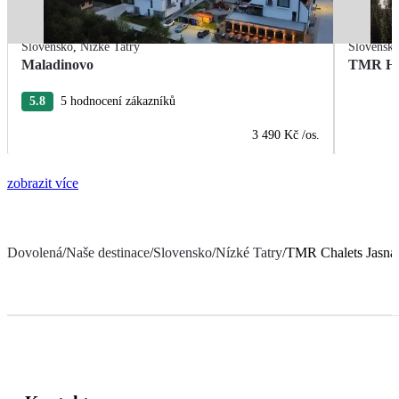
Slovensko
,
Nízké Tatry
Slovensk
Maladinovo
TMR Hot
5.8
5 hodnocení zákazníků
3 490 Kč
/os.
zobrazit více
Dovolená
/
Naše destinace
/
Slovensko
/
Nízké Tatry
/
TMR Chalets Jasná 