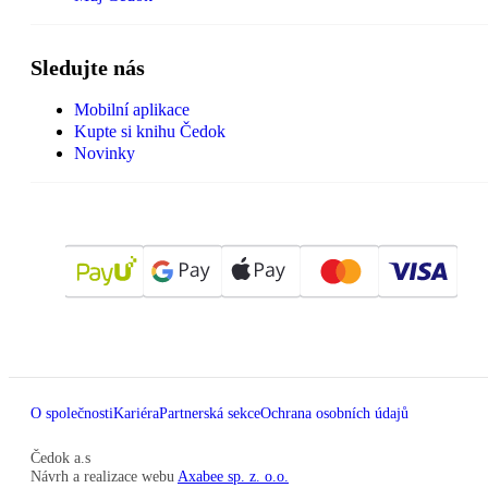
Sledujte nás
Mobilní aplikace
Kupte si knihu Čedok
Novinky
O společnosti
Kariéra
Partnerská sekce
Ochrana osobních údajů
Čedok a.s
Návrh a realizace webu
Axabee sp. z. o.o.