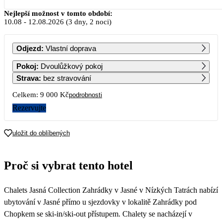
Srpen 2026
Nejlepší možnost v tomto období:
10.08
-
12.08.2026
(3 dny, 2 noci)
PO
ÚT
ST
ČT
PÁ
SO
NE
Odjezd
:
Vlastní doprava
1
2
Pokoj
:
Dvoulůžkový pokoj
Strava
:
bez stravování
3
4
5
6
7
8
9
Celkem:
9 000 Kč
podrobnosti
Rezervujte
10
11
12
13
14
15
16
4 500
4 500
4 500
4 500
4 500
4 500
4 500
uložit do oblíbených
17
18
19
20
21
22
23
4 500
4 500
4 500
4 500
4 500
4 500
4 500
Proč si vybrat tento hotel
24
25
26
27
28
29
30
4 500
4 500
4 500
4 500
4 500
4 500
4 500
Chalets Jasná Collection Zahrádky v Jasné v Nízkých Tatrách nabízí
31
4 500
ubytování v Jasné přímo u sjezdovky v lokalitě Zahrádky pod
Chopkem se ski-in/ski-out přístupem. Chalety se nacházejí v