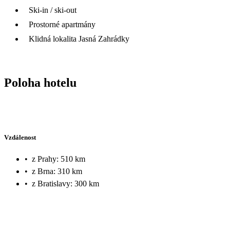
Ski-in / ski-out
Prostorné apartmány
Klidná lokalita Jasná Zahrádky
Poloha hotelu
Vzdálenost
•
z Prahy: 510 km
•
z Brna: 310 km
•
z Bratislavy: 300 km