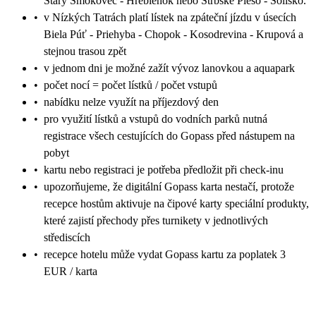
Starý Smokovec - Hrebienok nebo Štrbské Pleso - Solisko.
•
v Nízkých Tatrách platí lístek na zpáteční jízdu v úsecích
Biela Púť - Priehyba - Chopok - Kosodrevina - Krupová a
stejnou trasou zpět
•
v jednom dni je možné zažít vývoz lanovkou a aquapark
•
počet nocí = počet lístků / počet vstupů
•
nabídku nelze využít na příjezdový den
•
pro využití lístků a vstupů do vodních parků nutná
registrace všech cestujících do Gopass před nástupem na
pobyt
•
kartu nebo registraci je potřeba předložit při check-inu
•
upozorňujeme, že digitální Gopass karta nestačí, protože
recepce hostům aktivuje na čipové karty speciální produkty,
které zajistí přechody přes turnikety v jednotlivých
střediscích
•
recepce hotelu může vydat Gopass kartu za poplatek 3
EUR / karta