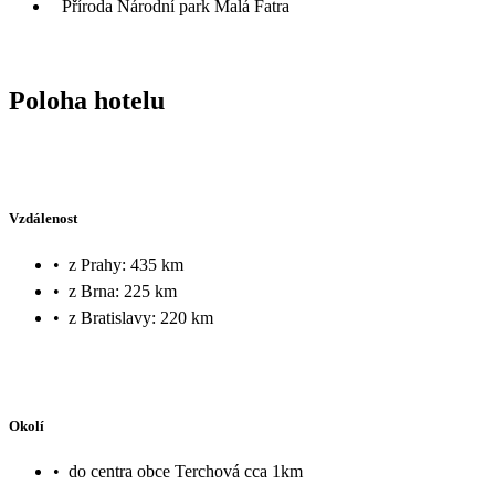
Příroda Národní park Malá Fatra
Poloha hotelu
Vzdálenost
•
z Prahy: 435 km
•
z Brna: 225 km
•
z Bratislavy: 220 km
Okolí
•
do centra obce Terchová cca 1km