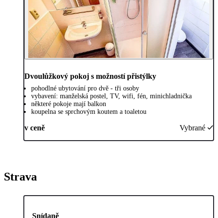
Dvoulůžkový pokoj s možností přistýlky
pohodlné ubytování pro dvě - tři osoby
vybavení: manželská postel, TV, wifi, fén, minichladnička
některé pokoje mají balkon
koupelna se sprchovým koutem a toaletou
v ceně
Vybrané
Strava
Snídaně