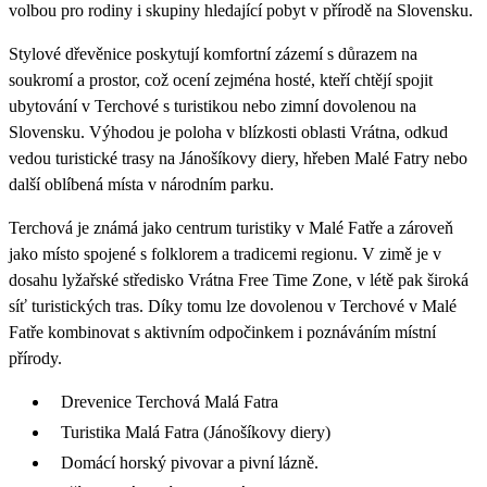
volbou pro rodiny i skupiny hledající pobyt v přírodě na Slovensku.
Stylové dřevěnice poskytují komfortní zázemí s důrazem na
soukromí a prostor, což ocení zejména hosté, kteří chtějí spojit
ubytování v Terchové s turistikou nebo zimní dovolenou na
Slovensku. Výhodou je poloha v blízkosti oblasti Vrátna, odkud
vedou turistické trasy na Jánošíkovy diery, hřeben Malé Fatry nebo
další oblíbená místa v národním parku.
Terchová je známá jako centrum turistiky v Malé Fatře a zároveň
jako místo spojené s folklorem a tradicemi regionu. V zimě je v
dosahu lyžařské středisko Vrátna Free Time Zone, v létě pak široká
síť turistických tras. Díky tomu lze dovolenou v Terchové v Malé
Fatře kombinovat s aktivním odpočinkem i poznáváním místní
přírody.
Drevenice Terchová Malá Fatra
Turistika Malá Fatra (Jánošíkovy diery)
Domácí horský pivovar a pivní lázně.