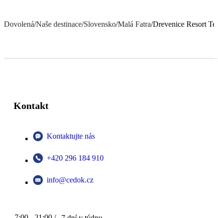
Dovolená
/
Naše destinace
/
Slovensko
/
Malá Fatra
/
Drevenice Resort Te
Kontakt
Kontaktujte nás
+420 296 184 910
info@cedok.cz
7:00 - 21:00 /
7 dní v týdnu