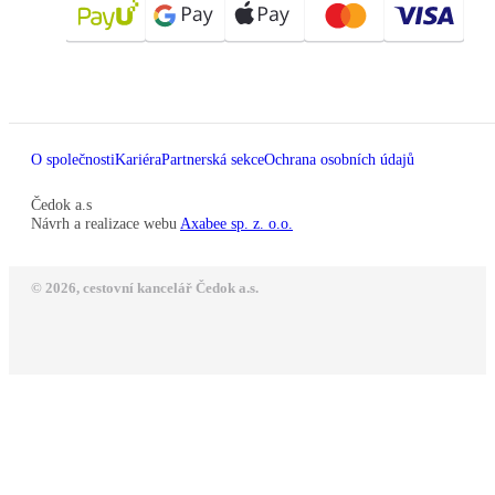
O společnosti
Kariéra
Partnerská sekce
Ochrana osobních údajů
Čedok a.s
Návrh a realizace webu
Axabee sp. z. o.o.
© 2026, cestovní kancelář Čedok a.s.