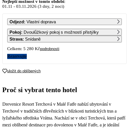
Listopad 2026
Nejlepší možnost v tomto období:
01.11
-
03.11.2026
(3 dny, 2 noci)
PO
ÚT
ST
ČT
PÁ
SO
NE
Odjezd
:
Vlastní doprava
1
Pokoj
:
Dvoulůžkový pokoj s možností přistýlky
2 640
Strava
:
Snídaně
2
3
4
5
6
7
8
Celkem:
5 280 Kč
podrobnosti
2 640
2 640
2 640
2 640
2 640
2 640
2 640
Rezervujte
9
10
11
12
13
14
15
2 640
2 640
2 640
2 640
2 640
2 640
2 640
uložit do oblíbených
16
17
18
19
20
21
22
2 640
2 640
2 640
2 640
2 640
2 640
2 640
Proč si vybrat tento hotel
23
24
25
26
27
28
29
2 640
2 640
2 640
2 640
2 640
2 640
2 640
Drevenice Resort Terchová v Malé Fatře nabízí ubytování v
30
2 640
Terchové v tradičních dřevěnicích v blízkosti turistických tras a
lyžařského střediska Vrátna. Nachází se v obci Terchová, která patří
mezi oblíbené destinace pro dovolenou v Malé Fatře, a je ideální