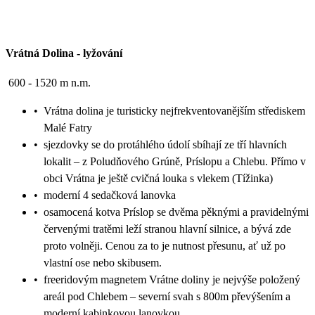
Vrátná Dolina
-
lyžování
600 - 1520 m n.m.
•
Vrátna dolina je turisticky nejfrekventovanějším střediskem
Malé Fatry
•
sjezdovky se do protáhlého údolí sbíhají ze tří hlavních
lokalit – z Poludňového Grúně, Príslopu a Chlebu. Přímo v
obci Vrátna je ještě cvičná louka s vlekem (Tížinka)
•
moderní 4 sedačková lanovka
•
osamocená kotva Príslop se dvěma pěknými a pravidelnými
červenými tratěmi leží stranou hlavní silnice, a bývá zde
proto volněji. Cenou za to je nutnost přesunu, ať už po
vlastní ose nebo skibusem.
•
freeridovým magnetem Vrátne doliny je nejvýše položený
areál pod Chlebem – severní svah s 800m převýšením a
moderní kabinkovou lanovkou