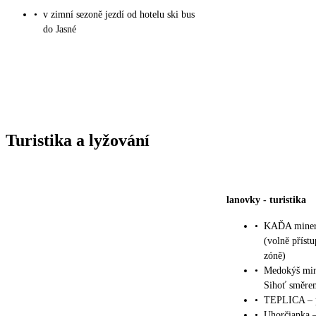
•
v zimní sezoně jezdí od hotelu ski bus
do Jasné
Turistika a lyžování
lanovky
-
turistika
•
KAĎA minerál
(volně příst
zóně)
•
Medokýš mine
Sihoť směre
•
TEPLICA – p
•
Uhorčianka –