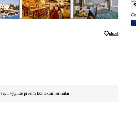
S
Ce
Re
uložit
rvaci, vyplňte prosím kontaktní formulář.