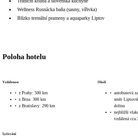
Tradiční koliba a slovenská kuchyně
Wellness Rusnácka baňa (sauny, vířivka)
Blízko termální prameny a aquaparky Liptov
Poloha hotelu
Vzdálenost
Okolí
•
z Prahy: 500 km
•
autobusová za
•
z Brna: 300 km
směr Liptovs
•
z Bratislavy: 290 km
dolina
•
nejbližší vlak
vzdálená cca
Lyžování