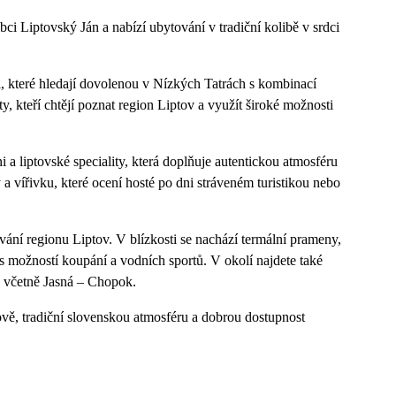
ci Liptovský Ján a nabízí ubytování v tradiční kolibě v srdci
i, které hledají dovolenou v Nízkých Tatrách s kombinací
ty, kteří chtějí poznat region Liptov a využít široké možnosti
 a liptovské speciality, která doplňuje autentickou atmosféru
 vířivku, které ocení hosté po dni stráveném turistikou nebo
í regionu Liptov. V blízkosti se nachází termální prameny,
 možností koupání a vodních sportů. V okolí najdete také
a včetně Jasná – Chopok.
vě, tradiční slovenskou atmosféru a dobrou dostupnost