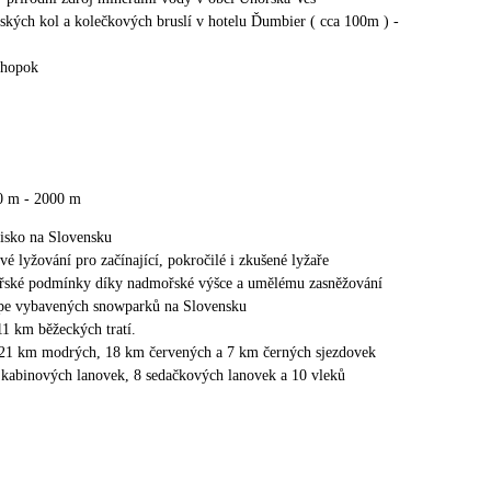
ských kol a kolečkových bruslí v hotelu Ďumbier ( cca 100m ) -
Chopok
0 m - 2000 m
disko na Slovensku
vé lyžování pro začínající, pokročilé i zkušené lyžaře
ařské podmínky díky nadmořské výšce a umělému zasněžování
épe vybavených snowparků na Slovensku
11 km běžeckých tratí.
 21 km modrých, 18 km červených a 7 km černých sjezdovek
 kabinových lanovek, 8 sedačkových lanovek a 10 vleků