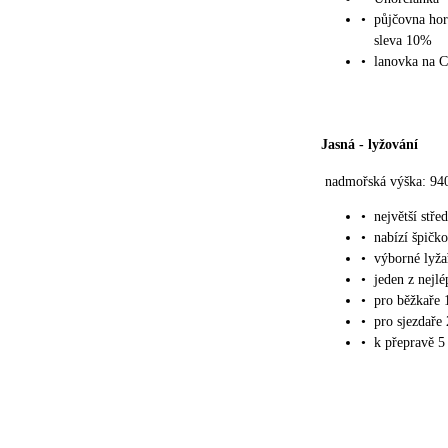
•
půjčovna hor
sleva 10%
•
lanovka na 
Jasná
-
lyžování
nadmořská výška: 94
•
největší stře
•
nabízí špičko
•
výborné lyž
•
jeden z nejl
•
pro běžkaře 
•
pro sjezdaře
•
k přepravě 5