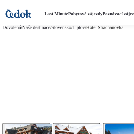
Last Minute
Pobytové zájezdy
Poznávací záje
více fotografií (27)
Dovolená
/
Naše destinace
/
Slovensko
/
Liptov
/
Hotel Strachanovka