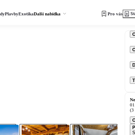
zdy
Plavby
Exotika
Další nabídka
Pro vás
St
O
D
T
Ne
01
(3
O
P
S