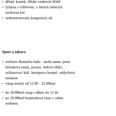
•
dětský koutek, dětské venkovní hřiště
•
lyžárna s výhřevem, v letních měsících
úschovna kol
•
zrekonstruovaný kongresový sál
Sport a zábava
•
wellness Rusnácka baňa - suchá sauna, parní
bylinková sauna, jacuzzi, ledové vědro,
ochlazovací káď, kneippova koupel, oddychová
místnost
•
vstup možný od 12:00 - 22:00hod
•
do 18:00hod vstup s dětmi do 12 let
•
po 18:00hod bezplavková zóna v celém
wellness