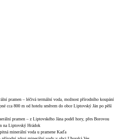
ní pramen – léčivá termální voda, možnost přírodního koupání
upné cca 800 m od hotelu směrem do obce Liptovský Ján po pěší
rální pramen – z Liptovského Jána podél hory, přes Borovou
m na Liptovský Hrádok
itná minerální voda u pramene Kaďa
 přírodní zdroj minerální vody v obci Uhorská Ves