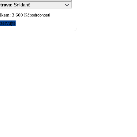
trava
:
Snídaně
lkem:
3 600 Kč
podrobnosti
zervujte