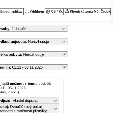
áhnout aplikaci
Oblíbené
CS / Kč
Klientská zóna Můj Čedok
Osoby
:
2 dospělí
dkud pojedete
:
Nerozhoduje
élka pobytu
:
Nerozhoduje
ermín
:
01.11 - 03.11.2026
jlepší možnost v tomto období:
.11
-
03.11.2026
 dny, 2 noci)
djezd
:
Vlastní doprava
okoj
:
Dvoulůžkový pokoj
tandard s možností přistýlky