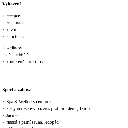
Vybavení
•
recepce
•
restaurace
•
kavárna
•
letní terasa
•
wellness
•
dětské hřiště
•
konferenční místnost
Sport a zábava
•
Spa & Wellness centrum
•
krytý nerezeový bazén s protiproudem ( 13m )
•
Jacuzzi
•
finská a parní sauna, ledopád