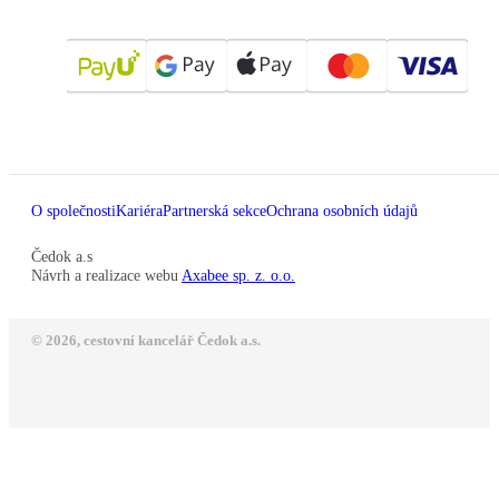
O společnosti
Kariéra
Partnerská sekce
Ochrana osobních údajů
Čedok a.s
Návrh a realizace webu
Axabee sp. z. o.o.
© 2026, cestovní kancelář Čedok a.s.