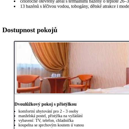
celoročně otevřený areál s termálními bazény o teplotě 26–
13 bazénů s léčivou vodou, tobogány, dětské atrakce i mode
Dostupnost pokojů
Dvoulůžkový pokoj s přistýlkou
komfortní ubytování pro 2 - 3 osoby
manželská postel, přistýlka na vyžádání
vybavení: TV, telefon, chladnička
koupelna se sprchovým koutem ú vanou