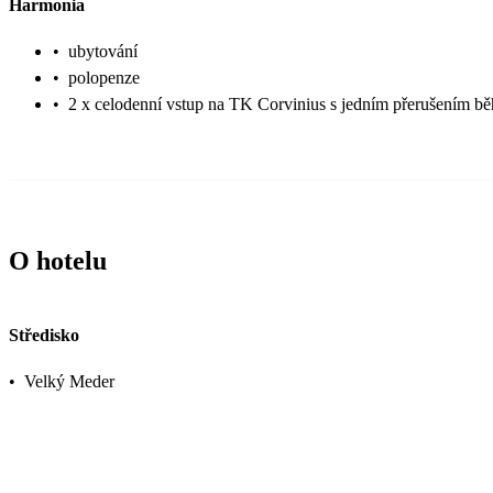
Harmonia
•
ubytování
•
polopenze
•
2 x celodenní vstup na TK Corvinius s jedním přerušením b
O hotelu
Středisko
•
Velký Meder