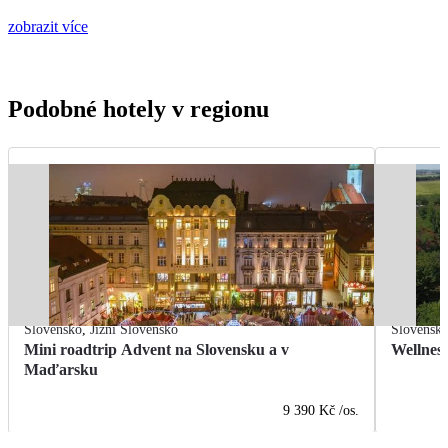
zobrazit více
Podobné hotely v regionu
Slovensko
,
Jižní Slovensko
Slovensk
Mini roadtrip Advent na Slovensku a v
Wellness
Maďarsku
9 390 Kč
/os.