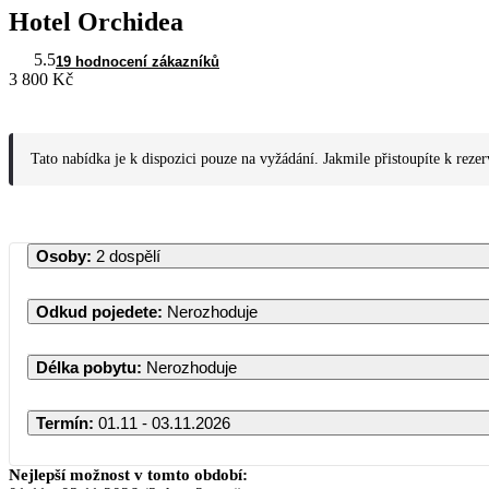
Hotel Orchidea
5.5
19 hodnocení zákazníků
3 800 Kč
Tato nabídka je k dispozici pouze na vyžádání. Jakmile přistoupíte k reze
Osoby
:
2 dospělí
Odkud pojedete
:
Nerozhoduje
Délka pobytu
:
Nerozhoduje
Termín
:
01.11 - 03.11.2026
Nejlepší možnost v tomto období: