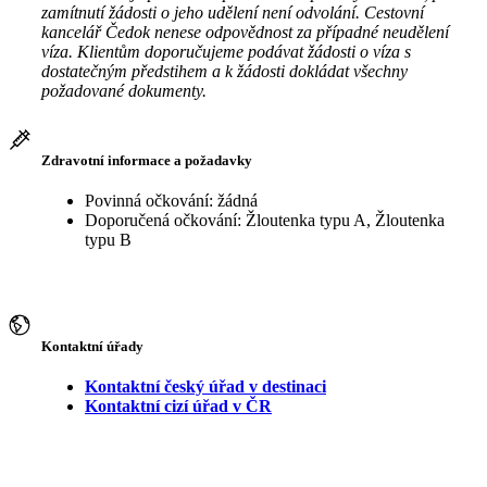
zamítnutí žádosti o jeho udělení není odvolání. Cestovní
kancelář Čedok nenese odpovědnost za případné neudělení
víza. Klientům doporučujeme podávat žádosti o víza s
dostatečným předstihem a k žádosti dokládat všechny
požadované dokumenty.
Zdravotní informace a požadavky
Povinná očkování: žádná
Doporučená očkování: Žloutenka typu A, Žloutenka
typu B
Kontaktní úřady
Kontaktní český úřad v destinaci
Kontaktní cizí úřad v ČR