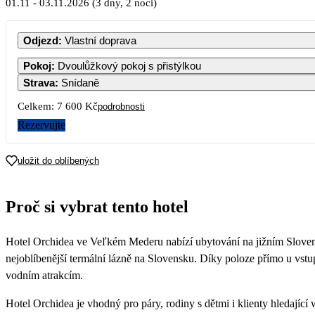
01.11
-
03.11.2026
(3 dny, 2 noci)
PO
ÚT
Odjezd
:
Vlastní doprava
Pokoj
:
Dvoulůžkový pokoj s přistýlkou
Strava
:
Snídaně
2
3
Celkem:
7 600 Kč
podrobnosti
3 800
7 560
3
Rezervujte
9
10
3 800
7 560
3
uložit do oblíbených
16
17
3 800
7 560
3
Proč si vybrat tento hotel
23
24
3 800
7 560
3
Hotel Orchidea ve Veľkém Mederu nabízí ubytování na jižním Slovens
30
3 800
nejoblíbenější termální lázně na Slovensku. Díky poloze přímo u vst
vodním atrakcím.
Hotel Orchidea je vhodný pro páry, rodiny s dětmi i klienty hledající