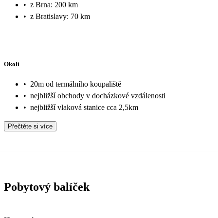
•
z Brna: 200 km
•
z Bratislavy: 70 km
Okolí
•
20m od termálního koupaliště
•
nejbližší obchody v docházkové vzdálenosti
•
nejbližší vlaková stanice cca 2,5km
Přečtěte si více
Pobytový balíček