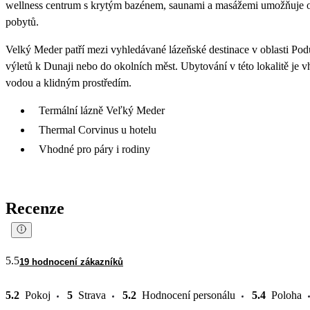
wellness centrum s krytým bazénem, saunami a masážemi umožňuje od
pobytů.
Velký Meder patří mezi vyhledávané lázeňské destinace v oblasti Podun
výletů k Dunaji nebo do okolních měst. Ubytování v této lokalitě je 
vodou a klidným prostředím.
Termální lázně Veľký Meder
Thermal Corvinus u hotelu
Vhodné pro páry i rodiny
Recenze
5.5
19 hodnocení zákazníků
5.2
Pokoj
5
Strava
5.2
Hodnocení personálu
5.4
Poloha