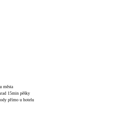
u města
hrad 15min pěšky
hody přímo u hotelu