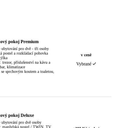
ový pokoj Premium
 ubytování pro dvě - tři osoby
á postel a rozkládací pohovka
v ceně
týlka
 trezor, příslušenství na kávu a
Vybrané
bar, klimatizace
 se sprchovým koutem a toaletou,
ový pokoj Deluxe
 ubytování pro dvě osoby
: manželská postel / TWIN, TV,