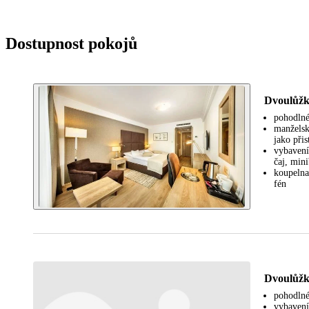
Dostupnost pokojů
Dvoulůžk
pohodlné
manželsk
jako přis
vybavení:
čaj, mini
koupelna
fén
Dvoulůžk
pohodlné
vybavení