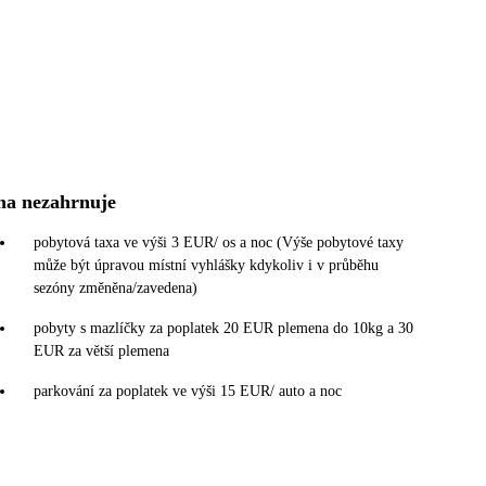
na nezahrnuje
pobytová taxa ve výši 3 EUR/ os a noc (Výše pobytové taxy
může být úpravou místní vyhlášky kdykoliv i v průběhu
sezóny změněna/zavedena)
pobyty s mazlíčky za poplatek 20 EUR plemena do 10kg a 30
EUR za větší plemena
parkování za poplatek ve výši 15 EUR/ auto a noc