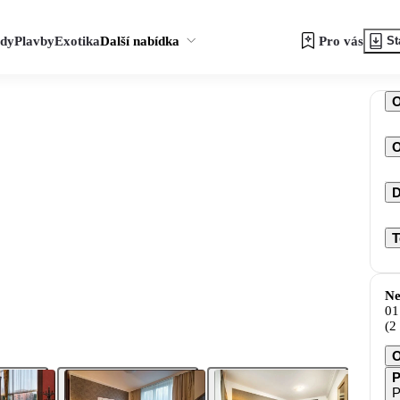
zdy
Plavby
Exotika
Další nabídka
Pro vás
St
O
D
T
Ne
01
(2
O
P
P