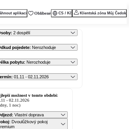
áhnout aplikaci
Oblíbené
CS / Kč
Klientská zóna Můj Čedok
Osoby
:
2 dospělí
dkud pojedete
:
Nerozhoduje
élka pobytu
:
Nerozhoduje
ermín
:
01.11 - 02.11.2026
jlepší možnost v tomto období:
.11
-
02.11.2026
 dny, 1 noc)
djezd
:
Vlastní doprava
okoj
:
Dvoulůžkový pokoj
remium