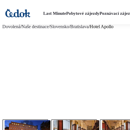
Last Minute
Pobytové zájezdy
Poznávací záje
více fotografií (14)
Dovolená
/
Naše destinace
/
Slovensko
/
Bratislava
/
Hotel Apollo