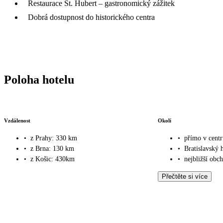
Restaurace St. Hubert – gastronomický zážitek
Dobrá dostupnost do historického centra
Poloha hotelu
Vzdálenost
Okolí
•
z Prahy: 330 km
•
přímo v centr
•
z Brna: 130 km
•
Bratislavský 
•
z Košic: 430km
•
nejbližší obc
Přečtěte si více