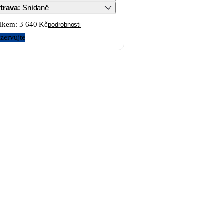
trava
:
Snídaně
lkem:
3 640 Kč
podrobnosti
zervujte