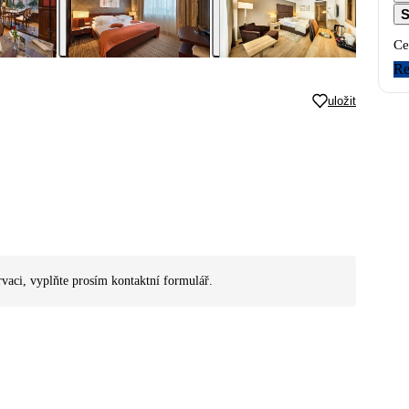
S
Ce
Re
uložit
rvaci, vyplňte prosím kontaktní formulář.