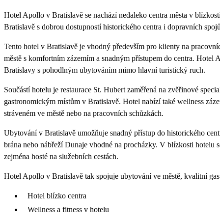
Hotel Apollo v Bratislavě se nachází nedaleko centra města v blízkost
Bratislavě s dobrou dostupností historického centra i dopravních spojů
Tento hotel v Bratislavě je vhodný především pro klienty na pracovníc
městě s komfortním zázemím a snadným přístupem do centra. Hotel Ap
Bratislavy s pohodlným ubytováním mimo hlavní turistický ruch.
Součástí hotelu je restaurace St. Hubert zaměřená na zvěřinové speci
gastronomickým místům v Bratislavě. Hotel nabízí také wellness zázemí
stráveném ve městě nebo na pracovních schůzkách.
Ubytování v Bratislavě umožňuje snadný přístup do historického centr
brána nebo nábřeží Dunaje vhodné na procházky. V blízkosti hotelu se
zejména hosté na služebních cestách.
Hotel Apollo v Bratislavě tak spojuje ubytování ve městě, kvalitní gas
Hotel blízko centra
Wellness a fitness v hotelu