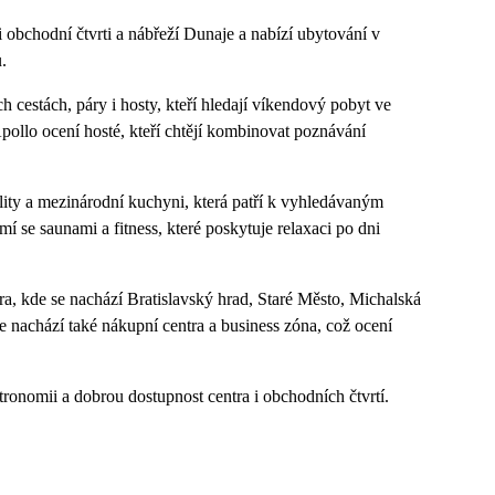
i obchodní čtvrti a nábřeží Dunaje a nabízí ubytování v
.
h cestách, páry i hosty, kteří hledají víkendový pobyt ve
ollo ocení hosté, kteří chtějí kombinovat poznávání
ality a mezinárodní kuchyni, která patří k vyhledávaným
 se saunami a fitness, které poskytuje relaxaci po dni
a, kde se nachází Bratislavský hrad, Staré Město, Michalská
 nachází také nákupní centra a business zóna, což ocení
tronomii a dobrou dostupnost centra i obchodních čtvrtí.