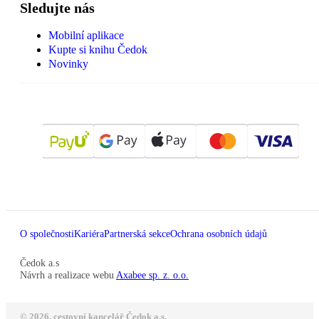
Sledujte nás
Mobilní aplikace
Kupte si knihu Čedok
Novinky
O společnosti
Kariéra
Partnerská sekce
Ochrana osobních údajů
Čedok a.s
Návrh a realizace webu
Axabee sp. z. o.o.
© 2026, cestovní kancelář Čedok a.s.