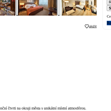
S
Ce
Re
uložit
nční čtvrti na okraji města s unikátní místní atmosférou.