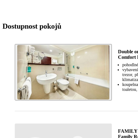
Dostupnost pokojů
Double 
Comfort
pohodlné
vybavení
trezor, p
klimatiz
koupelna
toaletou,
FAMILY
Family 