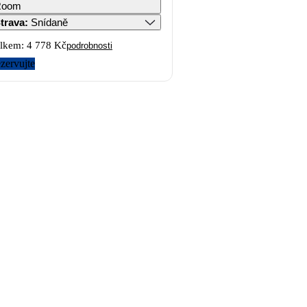
Room
trava
:
Snídaně
lkem:
4 778 Kč
podrobnosti
zervujte