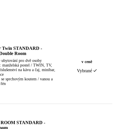
or Twin STANDARD -
 Double Room
 ubytování pro dvě osoby
v ceně
: manželská postel / TWIN, TV,
říslušenství na kávu a čaj, minibar,
Vybrané
ace
 se sprchovým koutem / vanou a
 fén
 ROOM STANDARD -
Room