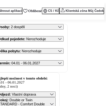
áhnout aplikaci
Oblíbené
CS / Kč
Klientská zóna Můj Čedok
Osoby
:
2 dospělí
dkud pojedete
:
Nerozhoduje
élka pobytu
:
Nerozhoduje
ermín
:
04.01 - 06.01.2027
jlepší možnost v tomto období:
.01
-
06.01.2027
 dny, 2 noci)
djezd
:
Vlastní doprava
okoj
:
Double or Twin
TANDARD - Comfort Double