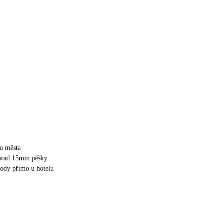
u města
hrad 15min pěšky
hody přímo u hotelu