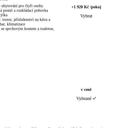
 ubytování pro čtyři osoby
+1 920 Kč /pokoj
á postel a rozkládací pohovka
týlka
Vybrat
 trezor, příslušenství na kávu a
bar, klimatizace
 se sprchovým koutem a toaletou,
v ceně
Vybrané