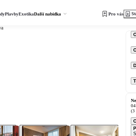
zdy
Plavby
Exotika
Další nabídka
Pro vás
St
va
O
D
T
Ne
04
(3
O
P
S