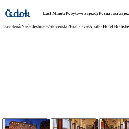
Last Minute
Pobytové zájezdy
Poznávací záje
více fotografií (14)
Dovolená
/
Naše destinace
/
Slovensko
/
Bratislava
/
Apollo Hotel Bratisla