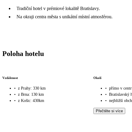
Tradiční hotel v prémiové lokalitě Bratislavy.
Na okraji centra města s unikátní místní atmosférou.
Poloha hotelu
Vzdálenost
Okolí
•
z Prahy: 330 km
•
přímo v centr
•
z Brna: 130 km
•
Bratislavský 
•
z Košic: 430km
•
nejbližší obc
Přečtěte si více