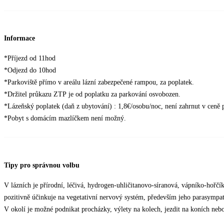
Informace
*Příjezd od 11hod
*Odjezd do 10hod
*Parkoviště přímo v areálu lázní zabezpečené rampou, za poplatek.
*Držitel průkazu ZTP je od poplatku za parkování osvobozen.
*Lázeňský poplatek (daň z ubytování) : 1,8€/osobu/noc, není zahrnut v ceně 
*Pobyt s domácím mazlíčkem není možný.
Tipy pro správnou volbu
V lázních je přírodní, léčivá, hydrogen-uhličitanovo-síranová, vápníko-hořčí
pozitivně účinkuje na vegetativní nervový systém, především jeho parasympat
V okolí je možné podnikat procházky, výlety na kolech, jezdit na koních nebo