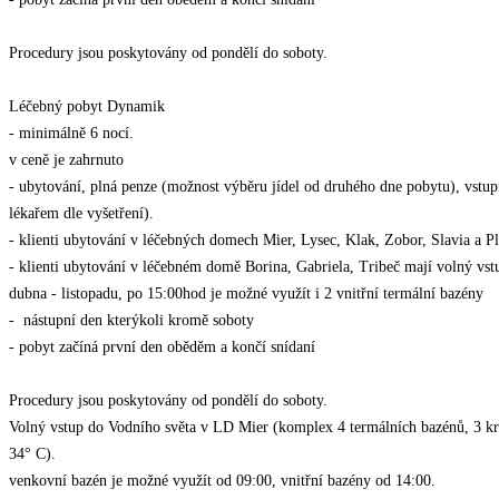
Procedury jsou poskytovány od pondělí do soboty.
Léčebný pobyt Dynamik
- minimálně 6 nocí.
v ceně je zahrnuto
- ubytování, plná penze (možnost výběru jídel od druhého dne pobytu), vstup
lékařem dle vyšetření).
- klienti ubytování v léčebných domech Mier, Lysec, Klak, Zobor, Slavia a 
- klienti ubytování v léčebném domě Borina, Gabriela, Tribeč mají volný vs
dubna - listopadu, po 15:00hod je možné využít i 2 vnitřní termální bazény
- nástupní den kterýkoli kromě soboty
- pobyt začíná první den oběděm a končí snídaní
Procedury jsou poskytovány od pondělí do soboty.
Volný vstup do Vodního světa v LD Mier (komplex 4 termálních bazénů, 3 kry
34° C).
venkovní bazén je možné využít od 09:00, vnitřní bazény od 14:00.