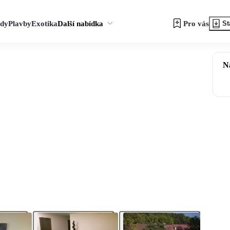
zdy
Plavby
Exotika
Další nabídka
Pro vás
St
N