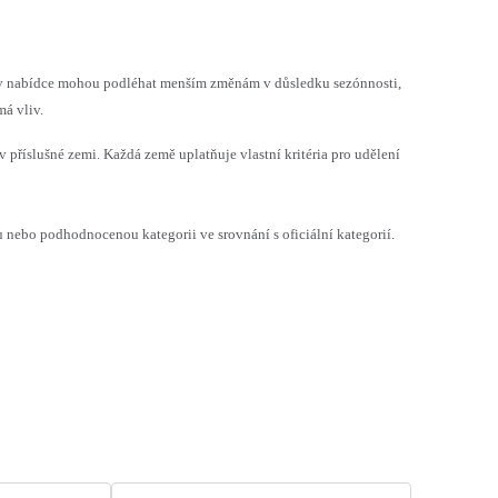
h v nabídce mohou podléhat menším změnám v důsledku sezónnosti,
á vliv.
v příslušné zemi. Každá země uplatňuje vlastní kritéria pro udělení
ebo podhodnocenou kategorii ve srovnání s oficiální kategorií.