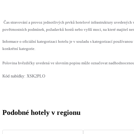
Čas stravování a provoz jednotlivých prvků hotelové infrastruktury uvedenýc
povětrnostních podmínek, požadavků hostů nebo vyšší moci, na které majitel nem
Informace o oficiální kategorizaci hotelu je v souladu s kategorizací používanou 
konkrétní kategorie.
Polovina hvězdičky uvedená ve slovním popisu může označovat nadhodnocenou n
Kód nabídky:
XSK2PLO
Podobné hotely v regionu