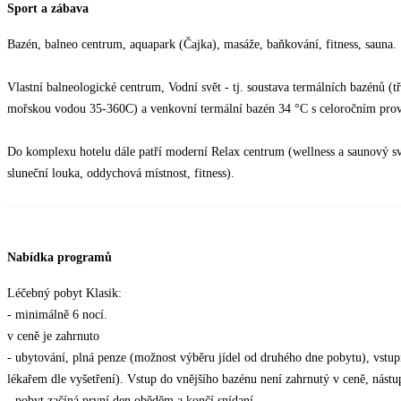
Sport a zábava
Bazén, balneo centrum, aquapark (Čajka), masáže, baňkování, fitness, sauna.
Vlastní balneologické centrum, Vodní svět - tj. soustava termálních bazénů (tř
mořskou vodou 35-360C) a venkovní termální bazén 34 °C s celoročním pro
Do komplexu hotelu dále patří moderní Relax centrum (wellness a saunový svě
sluneční louka, oddychová místnost, fitness).
Nabídka programů
Léčebný pobyt Klasik:
- minimálně 6 nocí.
v ceně je zahrnuto
- ubytování, plná penze (možnost výběru jídel od druhého dne pobytu), vstup
lékařem dle vyšetření). Vstup do vnějšího bazénu není zahrnutý v ceně, nást
- pobyt začíná první den oběděm a končí snídaní