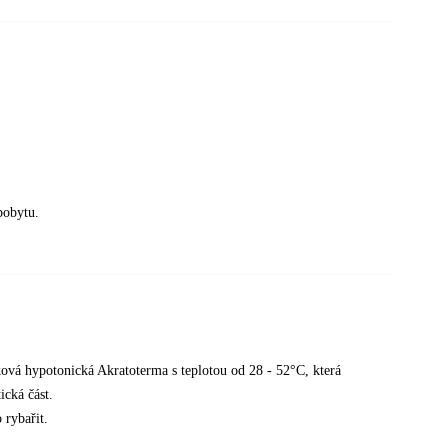
pobytu.
ková hypotonická Akratoterma s teplotou od 28 - 52°C, která
ická část.
 rybařit.