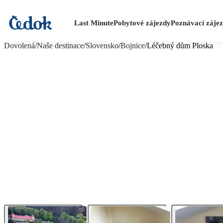
Last Minute
Pobytové zájezdy
Poznávací záje
více fotografií (12)
Dovolená
/
Naše destinace
/
Slovensko
/
Bojnice
/
Léčebný dům Ploska