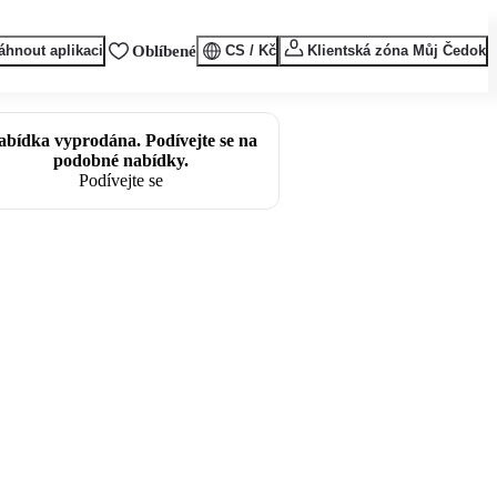
áhnout aplikaci
Oblíbené
CS / Kč
Klientská zóna Můj Čedok
abídka vyprodána. Podívejte se na
podobné nabídky.
Podívejte se