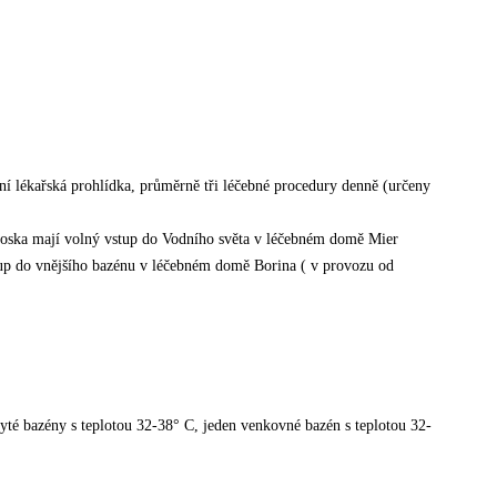
ní lékařská prohlídka, průměrně tři léčebné procedury denně (určeny
Ploska mají volný vstup do Vodního světa v léčebném domě Mier
tup do vnějšího bazénu v léčebném domě Borina ( v provozu od
té bazény s teplotou 32-38° C, jeden venkovné bazén s teplotou 32-