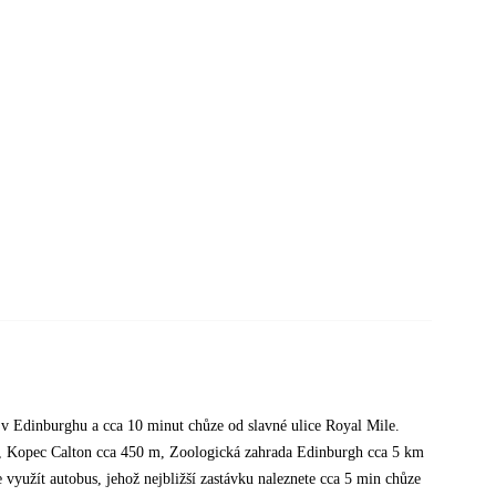
í v Edinburghu a cca 10 minut chůze od slavné ulice Royal Mile.
 Kopec Calton cca 450 m, Zoologická zahrada Edinburgh cca 5 km
yužít autobus, jehož nejbližší zastávku naleznete cca 5 min chůze