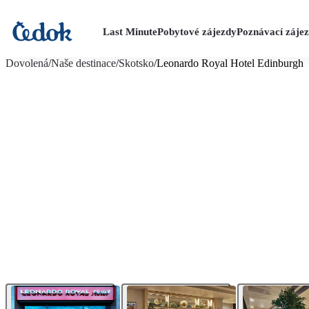
Last Minute
Pobytové zájezdy
Poznávací záje
více fotografií (12)
Dovolená
/
Naše destinace
/
Skotsko
/
Leonardo Royal Hotel Edinburgh