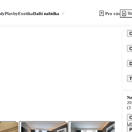
zdy
Plavby
Exotika
Další nabídka
Pro vás
St
O
D
T
Ne
20
(3
O
Le
P