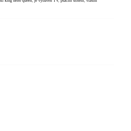
sti king nebo queen, je vybaven TV, psacím stolem, vlastní