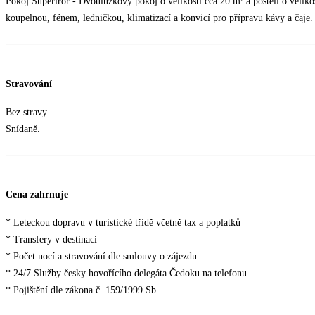
Pokoj Superiror - Dvoulůžkový pokoj o velikosti cca 20 m² a postelí o veliko
koupelnou, fénem, ledničkou, klimatizací a konvicí pro přípravu kávy a čaje.
Stravování
Bez stravy.
Snídaně.
Cena zahrnuje
* Leteckou dopravu v turistické třídě včetně tax a poplatků
* Transfery v destinaci
* Počet nocí a stravování dle smlouvy o zájezdu
* 24/7 Služby česky hovořícího delegáta Čedoku na telefonu
* Pojištění dle zákona č. 159/1999 Sb.