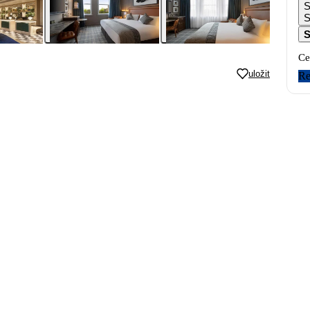
S
S
S
Ce
uložit
Re