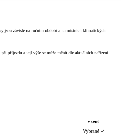
žby jsou závislé na ročním období a na místních klimatických
při příjezdu a její výše se může měnit dle aktuálních nařízení
v ceně
Vybrané