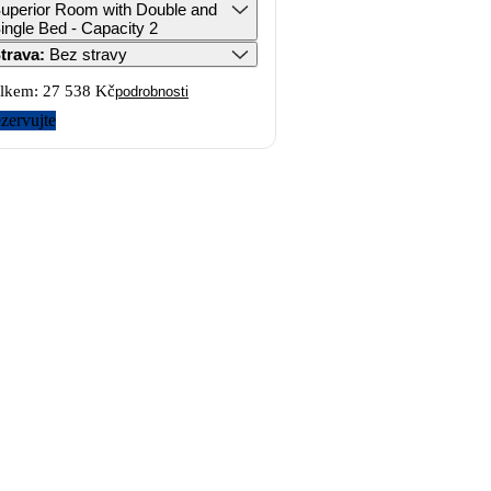
uperior Room with Double and
ingle Bed - Capacity 2
trava
:
Bez stravy
lkem:
27 538 Kč
podrobnosti
zervujte