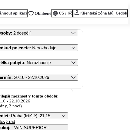
áhnout aplikaci
Oblíbené
CS / Kč
Klientská zóna Můj Čedok
Osoby
:
2 dospělí
dkud pojedete
:
Nerozhoduje
élka pobytu
:
Nerozhoduje
ermín
:
20.10 - 22.10.2026
jlepší možnost v tomto období:
.10
-
22.10.2026
 dny, 2 noci)
dlet
:
Praha (letiště), 21:15
tový řád
okoj
:
TWIN SUPERIOR -