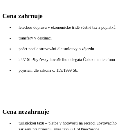
Cena zahrnuje
leteckou dopravu v ekonomické třídě včetně tax a poplatků
transfery v destinaci
počet nocí a stravování dle smlouvy o zájezdu
24/7 Služby česky hovořícího delegáta Čedoku na telefonu
pojištění dle zákona č. 159/1999 Sb.
Cena nezahrnuje
turistickou taxu – platba v hotovosti na recepci ubytovacího
zařízení při příjezdu, výše taxy 8 USD/noc/osoba