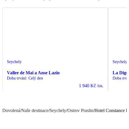
Seychely
Seychely
Vallee de Mai a Anse Lazio
La Digue
Doba trvání
:
Celý den
Doba trvá
1 940 Kč
/os.
Dovolená
/
Naše destinace
/
Seychely
/
Ostrov Praslin
/
Hotel Constance L