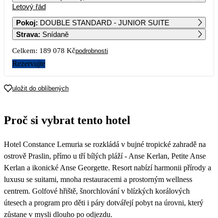
Letový řád
1
2
106 499
Pokoj
:
DOUBLE STANDARD - JUNIOR SUITE
Strava
:
Snídaně
3
4
5
6
7
8
9
103 429
100 509
107 739
Celkem:
189 078 Kč
podrobnosti
10
11
12
13
14
15
16
Rezervujte
94 539
94 539
95 339
17
18
19
20
21
22
23
uložit do oblíbených
94 539
94 539
95 369
24
25
26
27
28
29
30
Proč si vybrat tento hotel
94 539
94 539
95 379
31
Hotel Constance Lemuria se rozkládá v bujné tropické zahradě na
ostrově Praslin, přímo u tří bílých pláží - Anse Kerlan, Petite Anse
Kerlan a ikonické Anse Georgette. Resort nabízí harmonii přírody a
luxusu se suitami, mnoha restauracemi a prostorným wellness
centrem. Golfové hřiště, šnorchlování v blízkých korálových
útesech a program pro děti i páry dotvářejí pobyt na úrovni, který
zůstane v mysli dlouho po odjezdu.