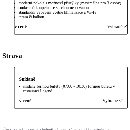
moderní pokoje s možností přistýlky (maximálně pro 3 osoby)
soukromá koupelna se sprchou nebo vanou
standardní vybavení včetně klimatizace a Wi-Fi
terasa či balkon
v ceně
Vybrané
Strava
Snídaně
snídaně formou bufetu (07:00 - 10:30) formou bufetu v
restauraci Legend
v ceně
Vybrané
Čas stravování a provoz jednotlivých prvků hotelové infrastruktury