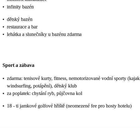
•
infinity bazén
•
dětský bazén
•
restaurace a bar
•
lehátka a slunečníky u bazénu zdarma
Sport a zábava
•
zdarma: tenisové kurty, fitness, nemotorizované vodní sporty (kajak
windsurfing, potápění), dětský klub
•
za poplatek: chytání ryb, půjčovna kol
•
18 - ti jamkové golfové hřiště (neomezené fee pro hosty hotelu)