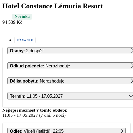
Hotel Constance Lémuria Resort
Novinka
94 539 Kč
Osoby
:
2 dospělí
Odkud pojedete
:
Nerozhoduje
Délka pobytu
:
Nerozhoduje
Termín
:
11.05 - 17.05.2027
Květen 2027
Nejlepší možnost v tomto období:
11.05
-
17.05.2027
(7 dní, 5 nocí)
PO
ÚT
ST
ČT
PÁ
SO
NE
Odlet
:
Vídeň (letiště), 22:05