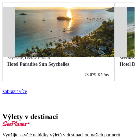
Seychely
,
Ostrov Praslin
Seychely
Hotel Paradise Sun Seychelles
Hotel B
78 079 Kč
/os.
zobrazit více
Výlety v destinaci
Využijte skvělé nabídky výletů v destinaci od našich partnerů