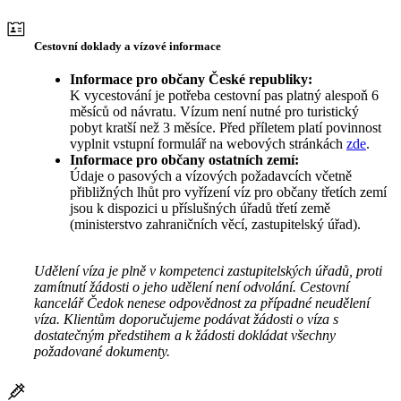
Cestovní doklady a vízové informace
Informace pro občany České republiky:
K vycestování je potřeba cestovní pas platný alespoň 6
měsíců od návratu. Vízum není nutné pro turistický
pobyt kratší než 3 měsíce. Před příletem platí povinnost
vyplnit vstupní formulář na webových stránkách
zde
.
Informace pro občany ostatních zemí:
Údaje o pasových a vízových požadavcích včetně
přibližných lhůt pro vyřízení víz pro občany třetích zemí
jsou k dispozici u příslušných úřadů třetí země
(ministerstvo zahraničních věcí, zastupitelský úřad).
Udělení víza je plně v kompetenci zastupitelských úřadů, proti
zamítnutí žádosti o jeho udělení není odvolání. Cestovní
kancelář Čedok nenese odpovědnost za případné neudělení
víza. Klientům doporučujeme podávat žádosti o víza s
dostatečným předstihem a k žádosti dokládat všechny
požadované dokumenty.