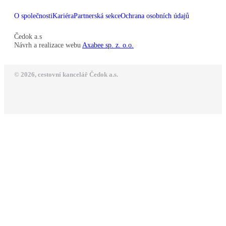
O společnosti
Kariéra
Partnerská sekce
Ochrana osobních údajů
Čedok a.s
Návrh a realizace webu
Axabee sp. z. o.o.
© 2026, cestovní kancelář Čedok a.s.