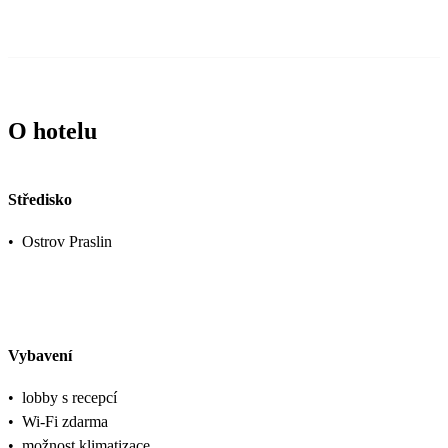
O hotelu
Středisko
•
Ostrov Praslin
Vybavení
•
lobby s recepcí
•
Wi-Fi zdarma
•
možnost klimatizace