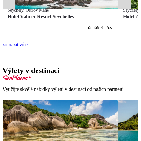
Seychely
,
Ostrov Mahé
Seychely
Hotel Valmer Resort Seychelles
Hotel An
55 369 Kč
/os.
zobrazit více
Výlety v destinaci
Využijte skvělé nabídky výletů v destinaci od našich partnerů