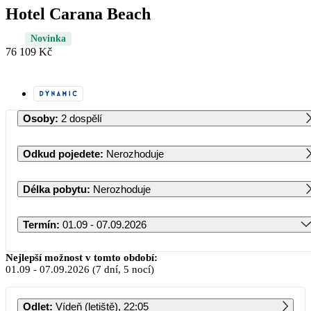
Hotel Carana Beach
Novinka
76 109 Kč
Osoby
:
2 dospělí
Odkud pojedete
:
Nerozhoduje
Délka pobytu
:
Nerozhoduje
Termín
:
01.09 - 07.09.2026
Září 2026
Nejlepší možnost v tomto období:
01.09
-
07.09.2026
(7 dní, 5 nocí)
PO
ÚT
ST
ČT
PÁ
SO
NE
Odlet
:
Vídeň (letiště), 22:05