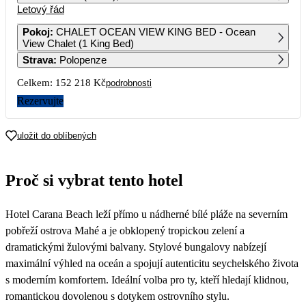
Letový řád
1
2
3
4
5
6
76 109
76 109
105 019
Pokoj
:
CHALET OCEAN VIEW KING BED - Ocean
View Chalet (1 King Bed)
7
8
9
10
11
12
13
Strava
:
Polopenze
Celkem:
152 218 Kč
podrobnosti
14
15
16
17
18
19
20
76 109
78 659
125 919
107 429
Rezervujte
21
22
23
24
25
26
27
uložit do oblíbených
28
29
30
Proč si vybrat tento hotel
Hotel Carana Beach leží přímo u nádherné bílé pláže na severním
pobřeží ostrova Mahé a je obklopený tropickou zelení a
dramatickými žulovými balvany. Stylové bungalovy nabízejí
maximální výhled na oceán a spojují autenticitu seychelského života
s moderním komfortem. Ideální volba pro ty, kteří hledají klidnou,
romantickou dovolenou s dotykem ostrovního stylu.