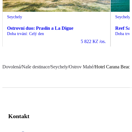
Seychely
Seychely
Ostrovní duo: Praslin a La Digue
Reef Saf
Doba trvání
:
Celý den
Doba trvá
5 822 Kč
/os.
Dovolená
/
Naše destinace
/
Seychely
/
Ostrov Mahé
/
Hotel Carana Beac
Kontakt