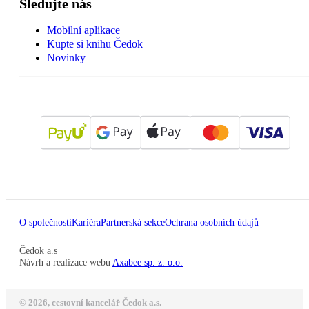
Sledujte nás
Mobilní aplikace
Kupte si knihu Čedok
Novinky
O společnosti
Kariéra
Partnerská sekce
Ochrana osobních údajů
Čedok a.s
Návrh a realizace webu
Axabee sp. z. o.o.
© 2026, cestovní kancelář Čedok a.s.