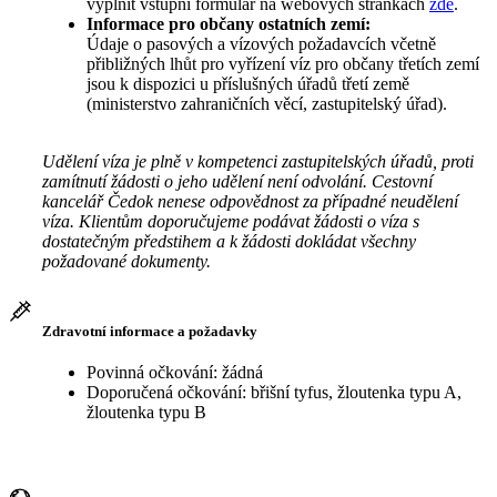
vyplnit vstupní formulář na webových stránkách
zde
.
Informace pro občany ostatních zemí:
Údaje o pasových a vízových požadavcích včetně
přibližných lhůt pro vyřízení víz pro občany třetích zemí
jsou k dispozici u příslušných úřadů třetí země
(ministerstvo zahraničních věcí, zastupitelský úřad).
Udělení víza je plně v kompetenci zastupitelských úřadů, proti
zamítnutí žádosti o jeho udělení není odvolání. Cestovní
kancelář Čedok nenese odpovědnost za případné neudělení
víza. Klientům doporučujeme podávat žádosti o víza s
dostatečným předstihem a k žádosti dokládat všechny
požadované dokumenty.
Zdravotní informace a požadavky
Povinná očkování: žádná
Doporučená očkování: břišní tyfus, žloutenka typu A,
žloutenka typu B