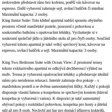
nedovedete představit ráno bez kofeinu, potěší vás kávovar na
espresso. Další vybavení zahrnuje sejf, uvítací balíček či minibar.
Maximální kapacita: 2 osoby.
King Junior Suite: Toto klidné apartmá nabízí spoustu obytného
prostoru včetně manželské postele, posezení s pohovkou a
soukromého balkónu s opalovacími lehátky. Vychutnejte si v
soukromí společné jídlo u jídelního stolu až pro čtyři osoby. Součástí
vybavení tohoto apartmá je také velký sprchový kout, kávovar na
espresso, uvítací balíček a sejf. Maximální kapacita: 3 osoby.
King Two Bedroom Suite with Ocean View: Z prostorné terasy
tohoto exkluzivního apartmá se odkrývá dechberoucí výhled na
moře. Terasa je vybavená opalovacími lehátky a představuje ideální
místo pro nerušenou relaxaci. Interiér zahrnuje dva pokoje – s
manželskou postelí a se dvěma samostatnými lůžky. Každý z pokojů
disponuje vlastní šatnou a koupelnou se sprchovým koutem (hlavní
koupelna je vybavená i vanou). K dispozici je také samostatný
obývací pokoj s rozkládací pohovkou, koupelna pro hosty a jídelní
stůl až pro 8 osob. Nechybí ani bar pro domácí přípravu koktejlů,