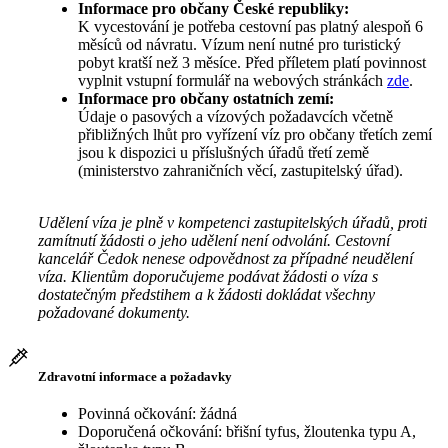
Informace pro občany České republiky:
K vycestování je potřeba cestovní pas platný alespoň 6
měsíců od návratu. Vízum není nutné pro turistický
pobyt kratší než 3 měsíce. Před příletem platí povinnost
vyplnit vstupní formulář na webových stránkách
zde
.
Informace pro občany ostatních zemí:
Údaje o pasových a vízových požadavcích včetně
přibližných lhůt pro vyřízení víz pro občany třetích zemí
jsou k dispozici u příslušných úřadů třetí země
(ministerstvo zahraničních věcí, zastupitelský úřad).
Udělení víza je plně v kompetenci zastupitelských úřadů, proti
zamítnutí žádosti o jeho udělení není odvolání. Cestovní
kancelář Čedok nenese odpovědnost za případné neudělení
víza. Klientům doporučujeme podávat žádosti o víza s
dostatečným předstihem a k žádosti dokládat všechny
požadované dokumenty.
Zdravotní informace a požadavky
Povinná očkování: žádná
Doporučená očkování: břišní tyfus, žloutenka typu A,