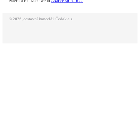
Návrh a realizace webu
Axabee sp. z. o.o.
© 2026, cestovní kancelář Čedok a.s.