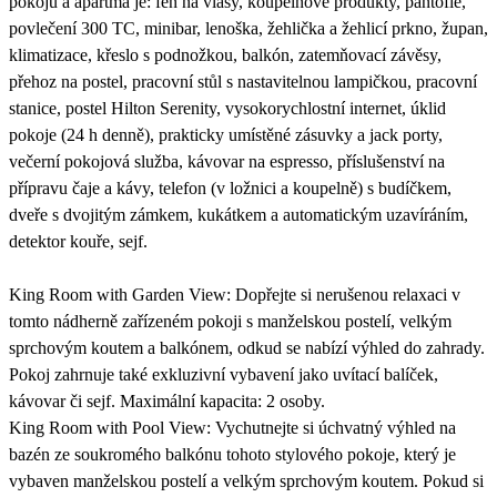
pokojů a apartmá je: fén na vlasy, koupelnové produkty, pantofle,
povlečení 300 TC, minibar, lenoška, žehlička a žehlicí prkno, župan,
klimatizace, křeslo s podnožkou, balkón, zatemňovací závěsy,
přehoz na postel, pracovní stůl s nastavitelnou lampičkou, pracovní
stanice, postel Hilton Serenity, vysokorychlostní internet, úklid
pokoje (24 h denně), prakticky umístěné zásuvky a jack porty,
večerní pokojová služba, kávovar na espresso, příslušenství na
přípravu čaje a kávy, telefon (v ložnici a koupelně) s budíčkem,
dveře s dvojitým zámkem, kukátkem a automatickým uzavíráním,
detektor kouře, sejf.
King Room with Garden View: Dopřejte si nerušenou relaxaci v
tomto nádherně zařízeném pokoji s manželskou postelí, velkým
sprchovým koutem a balkónem, odkud se nabízí výhled do zahrady.
Pokoj zahrnuje také exkluzivní vybavení jako uvítací balíček,
kávovar či sejf. Maximální kapacita: 2 osoby.
King Room with Pool View: Vychutnejte si úchvatný výhled na
bazén ze soukromého balkónu tohoto stylového pokoje, který je
vybaven manželskou postelí a velkým sprchovým koutem. Pokud si