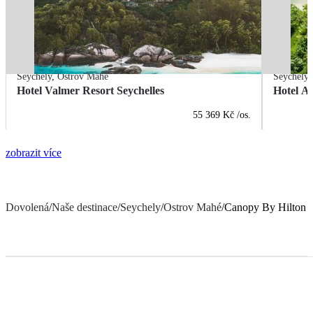
Seychely
,
Ostrov Mahé
Seychely
Hotel Valmer Resort Seychelles
Hotel An
55 369 Kč
/os.
zobrazit více
Dovolená
/
Naše destinace
/
Seychely
/
Ostrov Mahé
/
Canopy By Hilton S