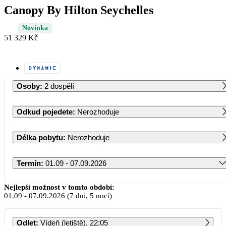
Canopy By Hilton Seychelles
Novinka
51 329 Kč
Osoby
:
2 dospělí
Odkud pojedete
:
Nerozhoduje
Délka pobytu
:
Nerozhoduje
Termín
:
01.09 - 07.09.2026
Září 2026
Nejlepší možnost v tomto období:
01.09
-
07.09.2026
(7 dní, 5 nocí)
PO
ÚT
ST
ČT
PÁ
SO
NE
Odlet
:
Vídeň (letiště), 22:05