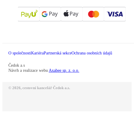
O společnosti
Kariéra
Partnerská sekce
Ochrana osobních údajů
Čedok a.s
Návrh a realizace webu
Axabee sp. z. o.o.
© 2026, cestovní kancelář Čedok a.s.