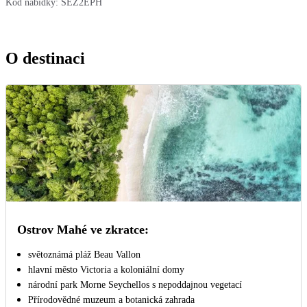
Kód nabídky:
SEZ2EPH
O destinaci
Ostrov Mahé ve zkratce:
světoznámá pláž Beau Vallon
hlavní město Victoria a koloniální domy
národní park Morne Seychellos s nepoddajnou vegetací
Přírodovědné muzeum a botanická zahrada