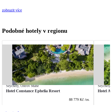
zobrazit více
Podobné hotely v regionu
Seychely
,
Ostrov Mahé
Seychely
Hotel Constance Ephelia Resort
Hotel An
88 779 Kč
/os.