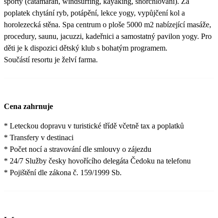
sporty (catamaran, windsurfing, kayaking, šnorchlování). Za
poplatek chytání ryb, potápění, lekce yogy, vypůjčení kol a
horolezecká stěna. Spa centrum o ploše 5000 m2 nabízející masáže,
procedury, saunu, jacuzzi, kadeřnici a samostatný pavilon yogy. Pro
děti je k dispozici dětský klub s bohatým programem.
Součástí resortu je želví farma.
Cena zahrnuje
* Leteckou dopravu v turistické třídě včetně tax a poplatků
* Transfery v destinaci
* Počet nocí a stravování dle smlouvy o zájezdu
* 24/7 Služby česky hovořícího delegáta Čedoku na telefonu
* Pojištění dle zákona č. 159/1999 Sb.