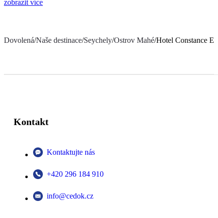
zobrazit více
Dovolená
/
Naše destinace
/
Seychely
/
Ostrov Mahé
/
Hotel Constance Ep
Kontakt
Kontaktujte nás
+420 296 184 910
info@cedok.cz