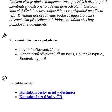
Udělení víza je plně v kompetenci zastupitelských úřadů, proti
zamítnutí žádosti o jeho udělení není odvolání. Cestovní
kancelář Čedok nenese odpovědnost za případné neudělení
víza. Klientům doporučujeme podávat žádosti o víza s
dostatečným předstihem a k žádosti dokládat všechny
požadované dokumenty.
Zdravotní informace a požadavky
Povinná očkování: žádná
Doporučená očkování: břišní tyfus, žloutenka typu A,
žloutenka typu B
Kontaktní úřady
Kontaktní český úřad v destinaci
Kontaktní cizí úřad v ČR