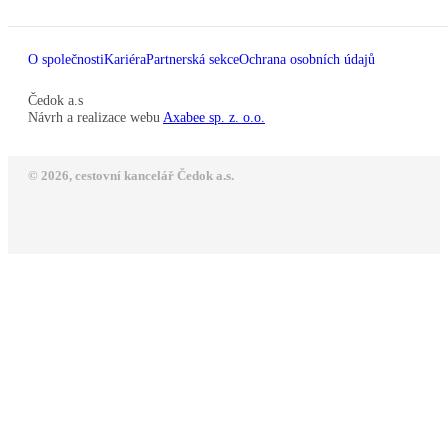
O společnosti
Kariéra
Partnerská sekce
Ochrana osobních údajů
Čedok a.s
Návrh a realizace webu
Axabee sp. z. o.o.
© 2026, cestovní kancelář Čedok a.s.