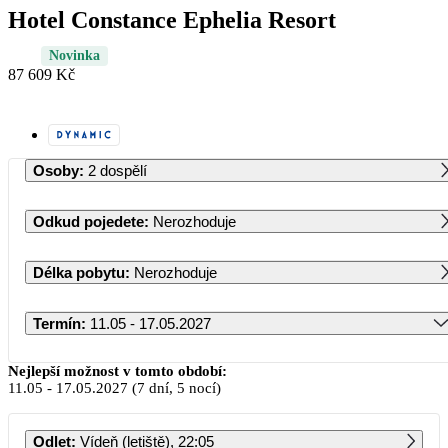
Hotel Constance Ephelia Resort
Novinka
87 609 Kč
Osoby
:
2 dospělí
Odkud pojedete
:
Nerozhoduje
Délka pobytu
:
Nerozhoduje
Termín
:
11.05 - 17.05.2027
Květen 2027
Nejlepší možnost v tomto období:
11.05
-
17.05.2027
(7 dní, 5 nocí)
PO
ÚT
ST
ČT
PÁ
SO
NE
Odlet
:
Vídeň (letiště), 22:05