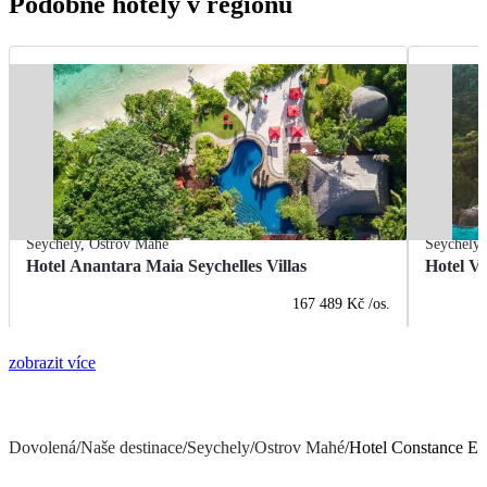
Podobné hotely v regionu
Seychely
,
Ostrov Mahé
Seychely
Hotel Anantara Maia Seychelles Villas
Hotel Va
167 489 Kč
/os.
zobrazit více
Dovolená
/
Naše destinace
/
Seychely
/
Ostrov Mahé
/
Hotel Constance Ep