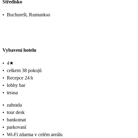
Středisko
•
Buchurešt, Rumunkso
Vybavení hotelu
•
4★
•
celkem 38 pokojů
•
Recepce 24 h
•
lobby bar
•
terasa
•
zahrada
•
tour desk
•
bankomat
•
parkovaní
•
Wi‑Fi zdarma v celém areálu