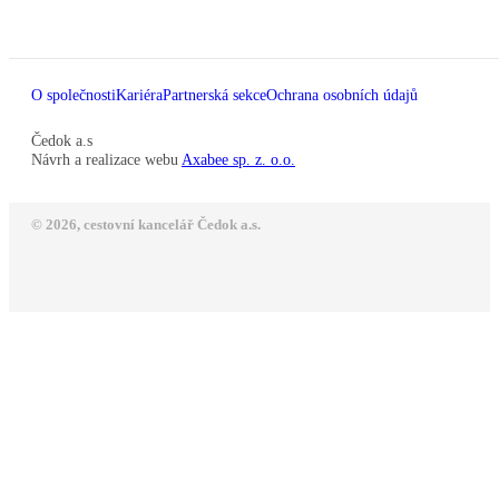
O společnosti
Kariéra
Partnerská sekce
Ochrana osobních údajů
Čedok a.s
Návrh a realizace webu
Axabee sp. z. o.o.
© 2026, cestovní kancelář Čedok a.s.