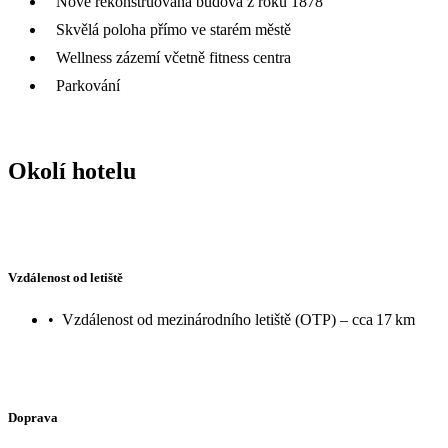
Nově rekonstruovaná budova z roku 1878
Skvělá poloha přímo ve starém městě
Wellness zázemí včetně fitness centra
Parkování
Okolí hotelu
Vzdálenost od letiště
•
Vzdálenost od mezinárodního letiště (OTP) – cca 17 km
Doprava