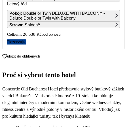
Letový řád
1
2
3
4
5
6
14 489
15 979
18 509
Pokoj
:
Double or Twin DELUXE WITH BALCONY -
Deluxe Double or Twin with Balcony
7
8
9
10
11
12
13
Strava
:
Snídaně
15 759
13 709
24 269
Celkem:
26 538 Kč
podrobnosti
14
15
16
17
18
19
20
17 989
14 979
Rezervujte
21
22
23
24
25
26
27
17 119
15 979
17 269
uložit do oblíbených
28
29
30
15 539
13 269
Proč si vybrat tento hotel
Concorde Old Bucharest Hotel představuje stylový butikový zážitek
v srdci Bukurešti. V historické budově z 19. století kombinuje
elegantní interiéry s moderním komfortem, včetně wellness služby,
fitness centra a výhodné polohy v historickém centru. Vhodný jak
pro kulturu hledající turisty, tak i byznys klientelu.