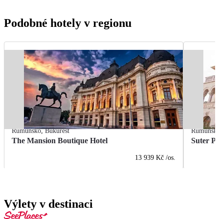
Podobné hotely v regionu
Rumunsko
,
Bukurešť
Rumunsk
The Mansion Boutique Hotel
Suter Pa
13 939 Kč
/os.
Výlety v destinaci