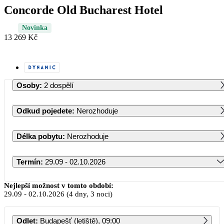
Concorde Old Bucharest Hotel
Novinka
13 269 Kč
Osoby
:
2 dospělí
Odkud pojedete
:
Nerozhoduje
Délka pobytu
:
Nerozhoduje
Termín
:
29.09 - 02.10.2026
Září 2026
Nejlepší možnost v tomto období:
29.09
-
02.10.2026
(4 dny, 3 noci)
PO
ÚT
ST
ČT
PÁ
SO
NE
Odlet
:
Budapešť (letiště), 09:00