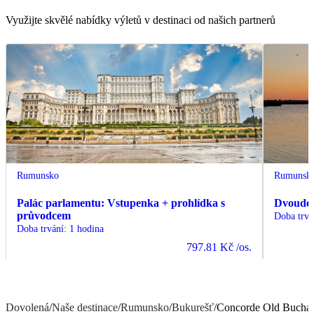
Využijte skvělé nabídky výletů v destinaci od našich partnerů
Rumunsko
Rumunsk
Palác parlamentu: Vstupenka + prohlídka s
Dvouden
průvodcem
Doba trvá
Doba trvání
:
1 hodina
797.81 Kč
/os.
Dovolená
/
Naše destinace
/
Rumunsko
/
Bukurešť
/
Concorde Old Buchar