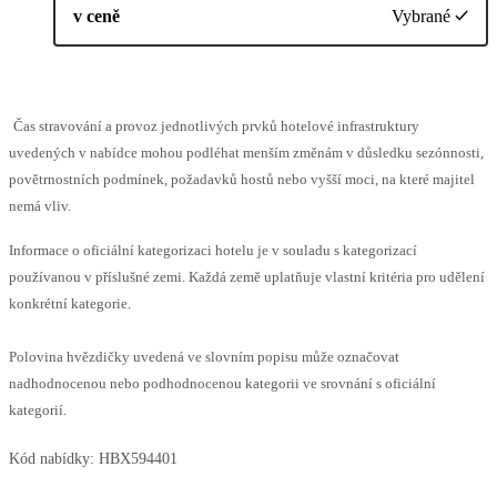
v ceně
Vybrané
Čas stravování a provoz jednotlivých prvků hotelové infrastruktury
uvedených v nabídce mohou podléhat menším změnám v důsledku sezónnosti,
povětrnostních podmínek, požadavků hostů nebo vyšší moci, na které majitel
nemá vliv.
Informace o oficiální kategorizaci hotelu je v souladu s kategorizací
používanou v příslušné zemi. Každá země uplatňuje vlastní kritéria pro udělení
konkrétní kategorie.
Polovina hvězdičky uvedená ve slovním popisu může označovat
nadhodnocenou nebo podhodnocenou kategorii ve srovnání s oficiální
kategorií.
Kód nabídky:
HBX594401