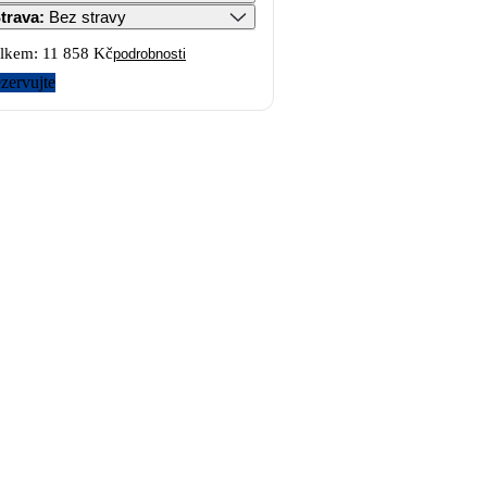
trava
:
Bez stravy
lkem:
11 858 Kč
podrobnosti
zervujte