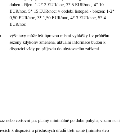
duben - říjen: 1-2* 2 EUR/noc, 3* 5 EUR/noc, 4* 10
EUR/noc, 5* 15 EUR/noc; v období listopad - březen: 1-2*
0,50 EUR/noc, 3* 1,50 EUR/noc, 4* 3 EUR/noc, 5* 4
EUR/noc
výše taxy může být úpravou místní vyhlášky i v průběhu
sezóny kdykoliv změněna, aktuální informace budou k
dispozici vždy po příjezdu do ubytovacího zařízení
kaz nebo cestovní pas platný minimálně po dobu pobytu; vízum není
cích k dispozici u příslušných úřadů třetí země (ministerstvo