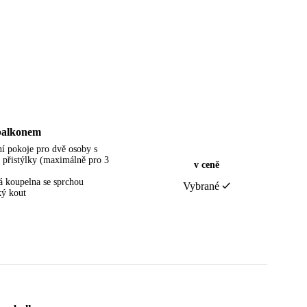
 balkonem
ní pokoje pro dvě osoby s
 přistýlky (maximálně pro 3
v ceně
 koupelna se sprchou
Vybrané
ý kout