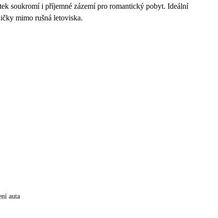
tek soukromí i příjemné zázemí pro romantický pobyt. Ideální
sničky mimo rušná letoviska.
ní auta