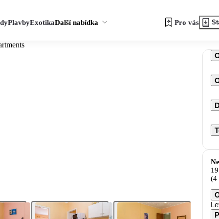
zdy
Plavby
Exotika
Další nabídka
Pro vás
St
artments
O
D
T
Ne
19
(4
O
Le
P