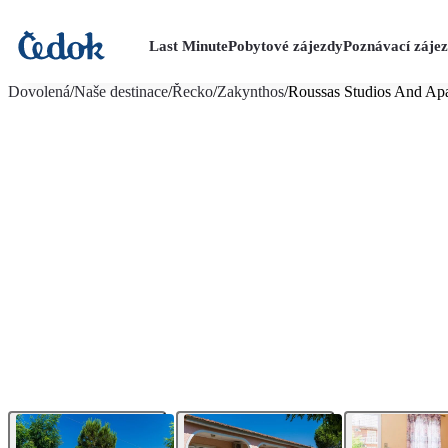
Last Minute
Pobytové zájezdy
Poznávací záje
více fotografií (15)
Dovolená
/
Naše destinace
/
Řecko
/
Zakynthos
/
Roussas Studios And Ap