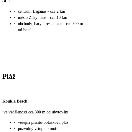
Okolí
•
centrum Laganas - cca 2 km
•
město Zakynthos - cca 10 km
•
obchody, bary a restaurace - cca 500 m
od hotelu
Pláž
Koukla Beach
ve vzdálenosti cca 300 m od ubytování
•
veřejná písčito-oblázková pláž
•
pozvolný vstup do moře