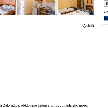
S
Ce
Re
uložit
va Zakynthos, obklopené zelení a přírodou nedaleko moře.