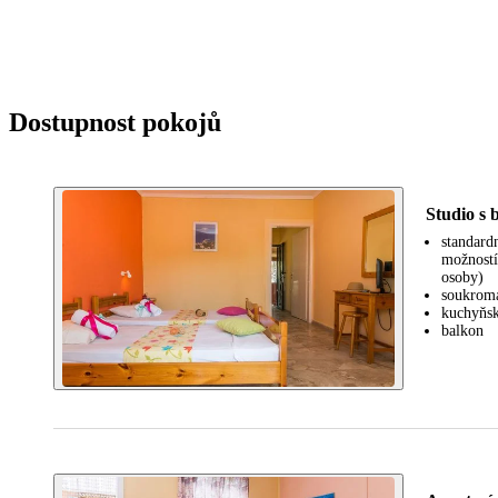
Dostupnost pokojů
Studio s
standard
možností
osoby)
soukromá
kuchyňsk
balkon