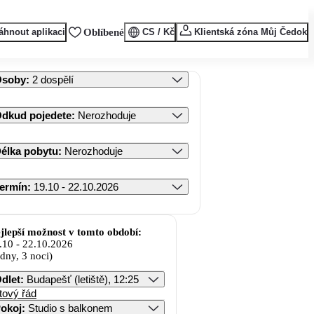
áhnout aplikaci
Oblíbené
CS / Kč
Klientská zóna Můj Čedok
Osoby
:
2 dospělí
dkud pojedete
:
Nerozhoduje
élka pobytu
:
Nerozhoduje
ermín
:
19.10 - 22.10.2026
jlepší možnost v tomto období:
.10
-
22.10.2026
 dny, 3 noci)
dlet
:
Budapešť (letiště), 12:25
tový řád
okoj
:
Studio s balkonem