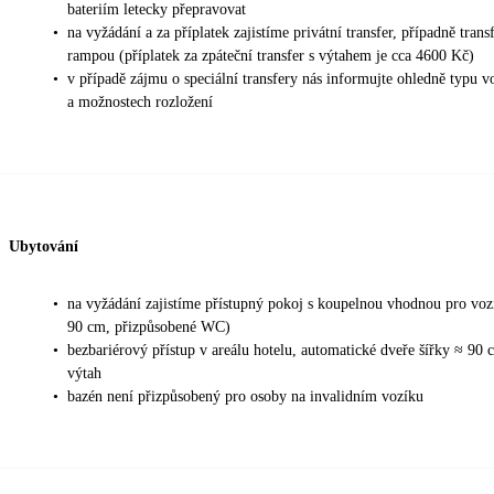
bateriím letecky přepravovat
•
na vyžádání a za příplatek zajistíme privátní transfer, případně tran
rampou (příplatek za zpáteční transfer s výtahem je cca 4600 Kč)
•
v případě zájmu o speciální transfery nás informujte ohledně typu 
a možnostech rozložení
Ubytování
•
na vyžádání zajistíme přístupný pokoj s koupelnou vhodnou pro vozí
90 cm, přizpůsobené WC)
•
bezbariérový přístup v areálu hotelu, automatické dveře šířky ≈ 90 
výtah
•
bazén není přizpůsobený pro osoby na invalidním vozíku