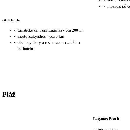
•
autobusová za
•
možnost půjče
Okolí hotelu
•
turistické centrum Laganas - cca 200 m
•
město Zakynthos - cca 5 km
•
obchody, bary a restaurace - cca 50 m
od hotelu
Pláž
Laganas Beach
přímo u hotelu