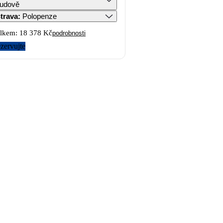
udově
trava
:
Polopenze
lkem:
18 378 Kč
podrobnosti
zervujte