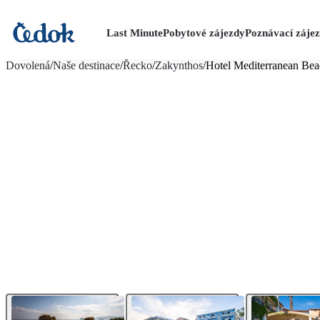
Last Minute
Pobytové zájezdy
Poznávací záje
více fotografií (25)
Dovolená
/
Naše destinace
/
Řecko
/
Zakynthos
/
Hotel Mediterranean Bea