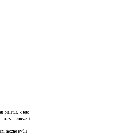
šti příletu), k této
 - rozsah omezení
není možné kvůli