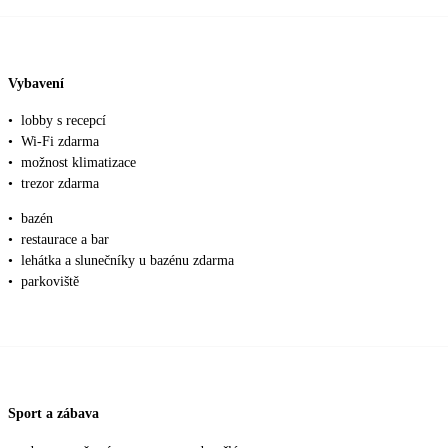
Vybavení
•
lobby s recepcí
•
Wi-Fi zdarma
•
možnost klimatizace
•
trezor zdarma
•
bazén
•
restaurace a bar
•
lehátka a slunečníky u bazénu zdarma
•
parkoviště
Sport a zábava