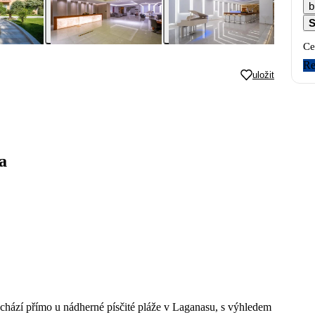
b
S
Ce
Re
uložit
a
hází přímo u nádherné písčité pláže v Laganasu, s výhledem