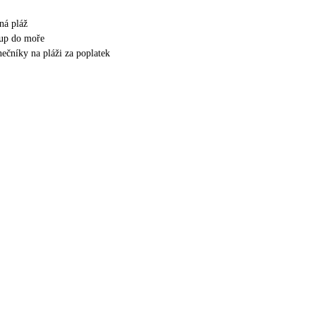
ná pláž
tup do moře
nečníky na pláži za poplatek