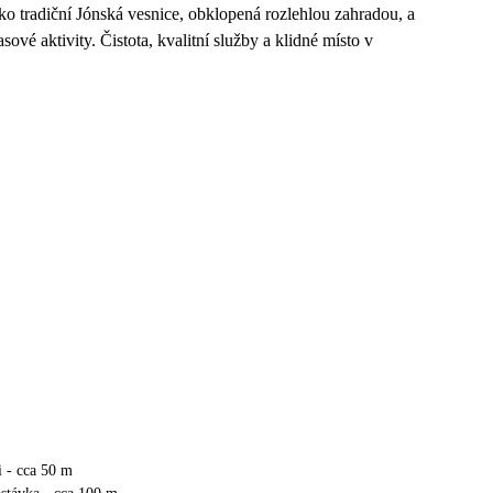
o tradiční Jónská vesnice, obklopená rozlehlou zahradou, a
ové aktivity. Čistota, kvalitní služby a klidné místo v
i - cca 50 m