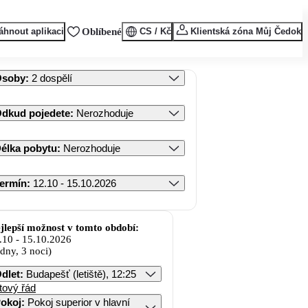
áhnout aplikaci
Oblíbené
CS / Kč
Klientská zóna Můj Čedok
Osoby
:
2 dospělí
dkud pojedete
:
Nerozhoduje
élka pobytu
:
Nerozhoduje
ermín
:
12.10 - 15.10.2026
jlepší možnost v tomto období:
.10
-
15.10.2026
 dny, 3 noci)
dlet
:
Budapešť (letiště), 12:25
tový řád
okoj
:
Pokoj superior v hlavní