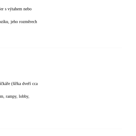
sfer s výtahem nebo
vozíku, jeho rozměrech
čkáře (šířka dveří cca
cm, rampy, lobby,