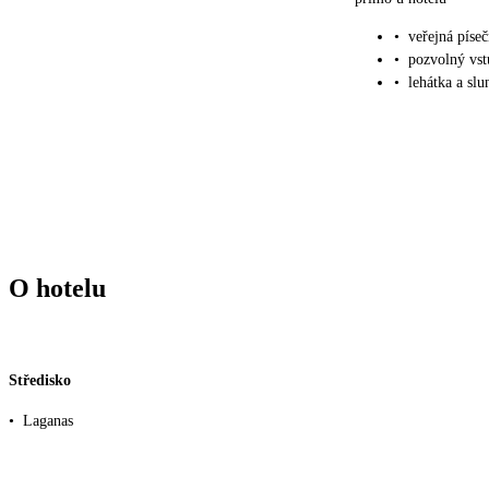
•
veřejná píseč
•
pozvolný vs
•
lehátka a slu
O hotelu
Středisko
•
Laganas