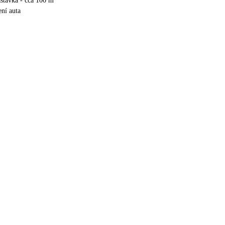
stávka - cca 100 m
ní auta