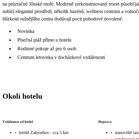
na průzračné Jónské moře. Moderně zrekonstruovaný resort působí jak
nabízí elegantní prostředí, několik bazénů, wellness centrum a volnočas
blízkosti rušnějšího centra dodávají pocit pohodové dovolené.
Novinka
Písečná pláž přímo u hotelu
Rodinné pokoje až pro 6 osob
Centrum letoviska v docházkové vzdálenosti
Okolí hotelu
Vzdálenost od letiště
Doprava
•
letiště Zakynthos - cca 5 km
•
stanoviště tax