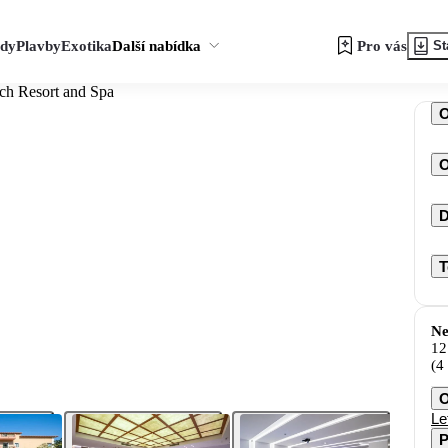
zdy
Plavby
Exotika
Další nabídka
Pro vás
St
ch Resort and Spa
O
D
T
Ne
12
(4
O
Le
P