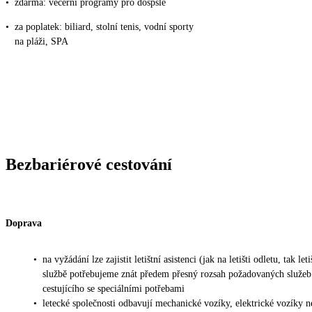
•
zdarma: večerní programy pro dospšlé
•
za poplatek: biliard, stolní tenis, vodní sporty
na pláži, SPA
Bezbariérové cestování
Doprava
•
na vyžádání lze zajistit letištní asistenci (jak na letišti odletu, tak leti
službě potřebujeme znát předem přesný rozsah požadovaných služeb
cestujícího se speciálními potřebami
•
letecké společnosti odbavují mechanické vozíky, elektrické vozíky 