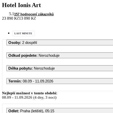
Hotel Ionis Art
5.1
157 hodnocení zákazníků
23 890 Kč
13 090 Kč
LAST MINUTE
Osoby
:
2 dospělí
Odkud pojedete
:
Nerozhoduje
Délka pobytu
:
Nerozhoduje
Termín
:
08.09 - 11.09.2026
Nejlepší možnost v tomto období:
08.09
-
11.09.2026
(4 dny, 3 noci)
Odlet
:
Praha (letiště), 05:15