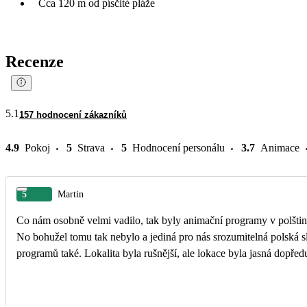
Cca 120 m od písčité pláže
Recenze
5.1
157 hodnocení zákazníků
4.9
Pokoj
5
Strava
5
Hodnocení personálu
3.7
Animace
5
Martin
Co nám osobně velmi vadilo, tak byly animační programy v polštin
No bohužel tomu tak nebylo a jediná pro nás srozumitelná polská s
programů také. Lokalita byla rušnější, ale lokace byla jasná dopřed