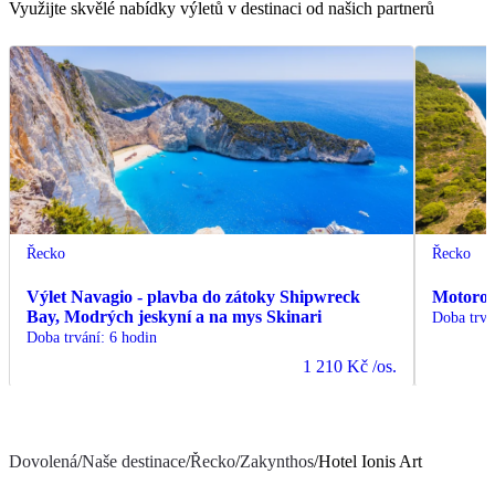
Využijte skvělé nabídky výletů v destinaci od našich partnerů
Řecko
Řecko
Výlet Navagio - plavba do zátoky Shipwreck
Motorov
Bay, Modrých jeskyní a na mys Skinari
Doba trvá
Doba trvání
:
6 hodin
1 210 Kč
/os.
Dovolená
/
Naše destinace
/
Řecko
/
Zakynthos
/
Hotel Ionis Art