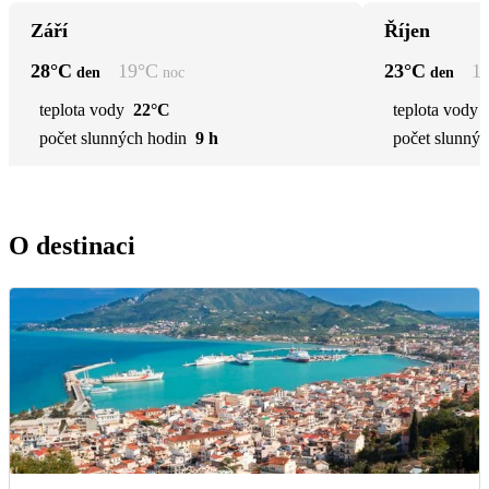
Září
Říjen
28
°C
19
°C
23
°C
1
den
noc
den
teplota vody
22°C
teplota vody
počet slunných hodin
9 h
počet slunnýc
O destinaci