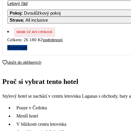
Letový řád
Pokoj
:
Dvoulůžkový pokoj
Strava
:
All inclusive
MÁME UŽ JEN 3 POKOJE
Celkem:
26 180 Kč
podrobnosti
Rezervujte
uložit do oblíbených
Proč si vybrat tento hotel
Stylový hotel se nachází v centru letoviska Laganas s obchody, bary a
Pouze v Čedoku
Menší hotel
V blízkosti centra letoviska