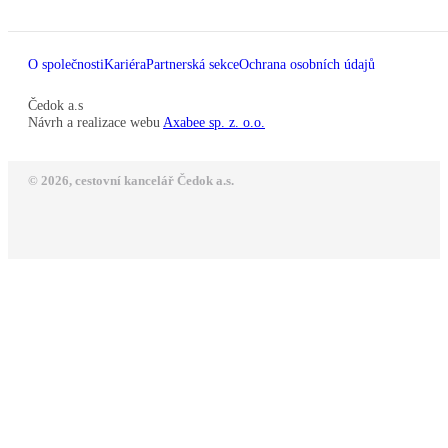
O společnosti
Kariéra
Partnerská sekce
Ochrana osobních údajů
Čedok a.s
Návrh a realizace webu
Axabee sp. z. o.o.
© 2026, cestovní kancelář Čedok a.s.