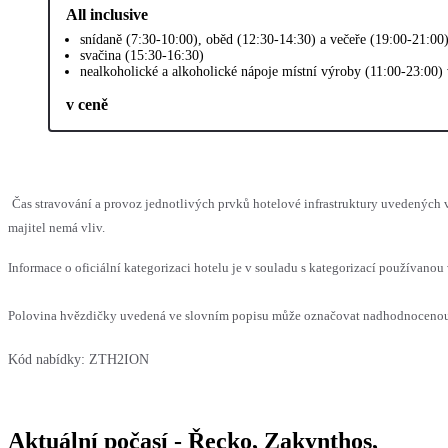
All inclusive
snídaně (7:30-10:00), oběd (12:30-14:30) a večeře (19:00-21:00
svačina (15:30-16:30)
nealkoholické a alkoholické nápoje místní výroby (11:00-23:00)
v ceně
Čas stravování a provoz jednotlivých prvků hotelové infrastruktury uvedenýc
majitel nemá vliv.
Informace o oficiální kategorizaci hotelu je v souladu s kategorizací používanou 
Polovina hvězdičky uvedená ve slovním popisu může označovat nadhodnocenou n
Kód nabídky:
ZTH2ION
Aktuální počasí - Řecko, Zakynthos,