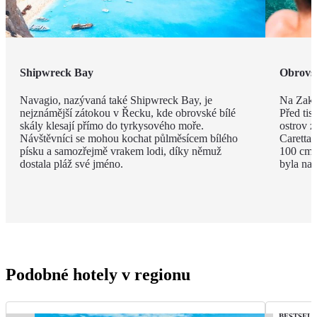
Shipwreck Bay
Obrovsk
Navagio, nazývaná také Shipwreck Bay, je
Na Zakyn
nejznámější zátokou v Řecku, kde obrovské bílé
Před tisí
skály klesají přímo do tyrkysového moře.
ostrov z
Návštěvníci se mohou kochat půlměsícem bílého
Caretta 
písku a samozřejmě vrakem lodi, díky němuž
100 cm a
dostala pláž své jméno.
byla na 
Podobné hotely v regionu
BESTSEL