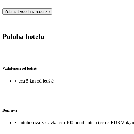
Zobrazit všechny recenze
Poloha hotelu
Vzdálenost od letiště
•
cca 5 km od letiště
Doprava
•
autobusová zastávka cca 100 m od hotelu (cca 2 EUR/Zakyn