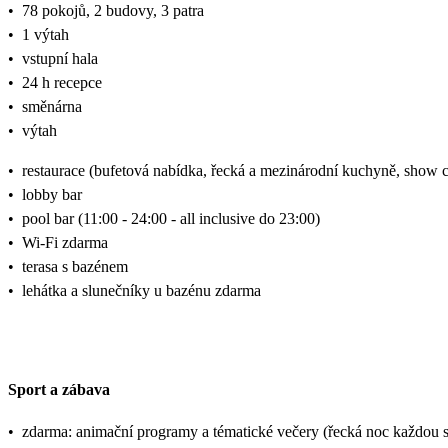
•
78 pokojů, 2 budovy, 3 patra
•
1 výtah
•
vstupní hala
•
24 h recepce
•
směnárna
•
výtah
•
restaurace (bufetová nabídka, řecká a mezinárodní kuchyně, show 
•
lobby bar
•
pool bar (11:00 - 24:00 - all inclusive do 23:00)
•
Wi-Fi zdarma
•
terasa s bazénem
•
lehátka a slunečníky u bazénu zdarma
Sport a zábava
•
zdarma: animační programy a tématické večery (řecká noc každou 