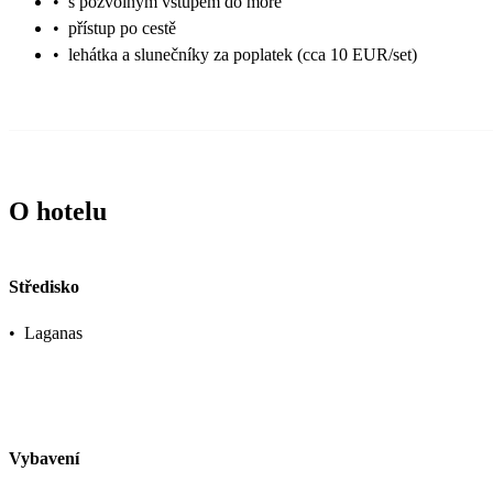
•
s pozvolným vstupem do moře
•
přístup po cestě
•
lehátka a slunečníky za poplatek (cca 10 EUR/set)
O hotelu
Středisko
•
Laganas
Vybavení