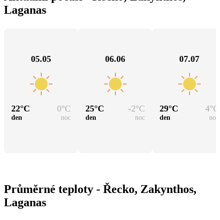
Laganas
05.05
06.06
07.07
22
°C
0
°C
25
°C
-2
°C
29
°C
4
°C
den
noc
den
noc
den
noc
Průměrné teploty - Řecko, Zakynthos,
Laganas