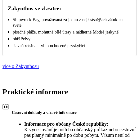
Zakynthos ve zkratce:
Shipwreck Bay, považovaná za jednu z nejkrásnějších zátok na
světě
písečné pláže, mohutné bílé útesy a nádherné Modré jeskyně
obří želvy
slavná retsina – víno ochucené pryskyřicí
více o Zakynthosu
Praktické informace
Cestovní doklady a vízové informace
Informace pro občany České republiky:
K vycestování je potřeba občanský průkaz nebo cestovní
pas platný minimálně po dobu pobytu. Vízum není od