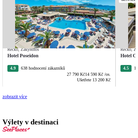
Řecko
,
Zakynthos
Řecko
,
Za
Hotel Poseidon
Hotel C
4.9
638 hodnocení zákazníků
4.5
16
27 790 Kč
14 590 Kč
/os.
Ušetřete
13 200 Kč
zobrazit více
Výlety v destinaci