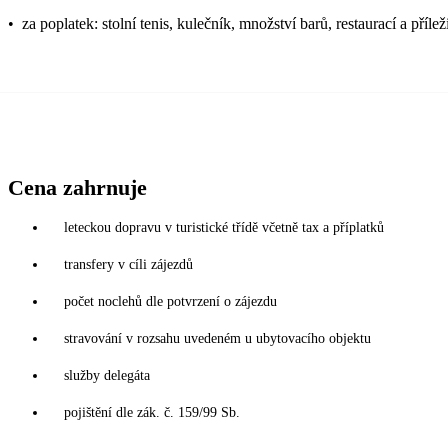
•
za poplatek: stolní tenis, kulečník, množství barů, restaurací a příle
Cena zahrnuje
leteckou dopravu v turistické třídě včetně tax a příplatků
transfery v cíli zájezdů
počet noclehů dle potvrzení o zájezdu
stravování v rozsahu uvedeném u ubytovacího objektu
služby delegáta
pojištění dle zák. č. 159/99 Sb.