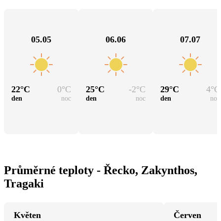
05.05
06.06
07.07
22
°C
0
°C
25
°C
-2
°C
29
°C
4
°C
den
noc
den
noc
den
noc
Průměrné teploty - Řecko, Zakynthos,
Tragaki
Květen
Červen