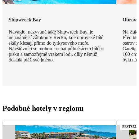
Shipwreck Bay
Obrovsk
Navagio, nazývaná také Shipwreck Bay, je
Na Zakyn
nejznámější zátokou v Řecku, kde obrovské bílé
Před tisí
skály klesají přímo do tyrkysového moře.
ostrov z
Návštěvníci se mohou kochat půlměsícem bílého
Caretta 
písku a samozřejmě vrakem lodi, díky němuž
100 cm a
dostala pláž své jméno.
byla na 
Podobné hotely v regionu
BESTSEL