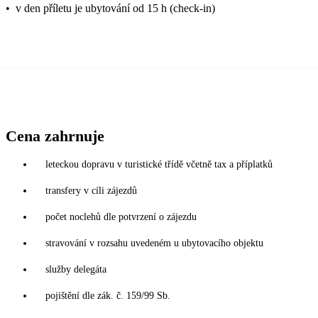
•
v den příletu je ubytování od 15 h (check-in)
Cena zahrnuje
leteckou dopravu v turistické třídě včetně tax a příplatků
transfery v cíli zájezdů
počet noclehů dle potvrzení o zájezdu
stravování v rozsahu uvedeném u ubytovacího objektu
služby delegáta
pojištění dle zák. č. 159/99 Sb.