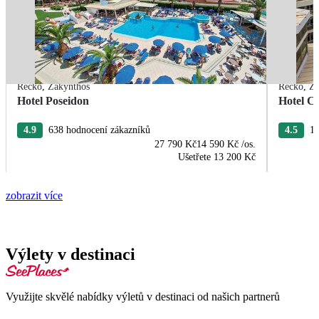
Řecko
,
Zakynthos
Řecko
,
Za
Hotel Poseidon
Hotel C
4.9
638 hodnocení zákazníků
4.5
16
27 790 Kč
14 590 Kč
/os.
Ušetřete
13 200 Kč
zobrazit více
Výlety v destinaci
Využijte skvělé nabídky výletů v destinaci od našich partnerů