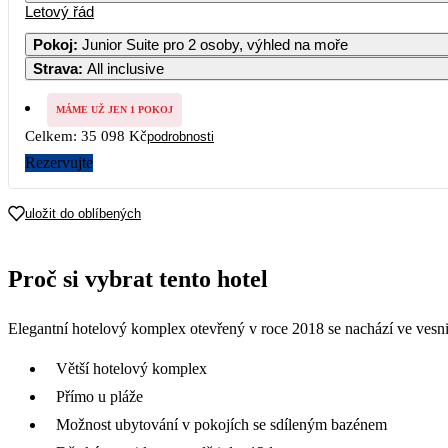
Letový řád
Pokoj
:
Junior Suite pro 2 osoby, výhled na moře
Strava
:
All inclusive
MÁME UŽ JEN 1 POKOJ
Celkem:
35 098 Kč
podrobnosti
Rezervujte
uložit do oblíbených
Proč si vybrat tento hotel
Elegantní hotelový komplex otevřený v roce 2018 se nachází ve vesni
Větší hotelový komplex
Přímo u pláže
Možnost ubytování v pokojích se sdíleným bazénem