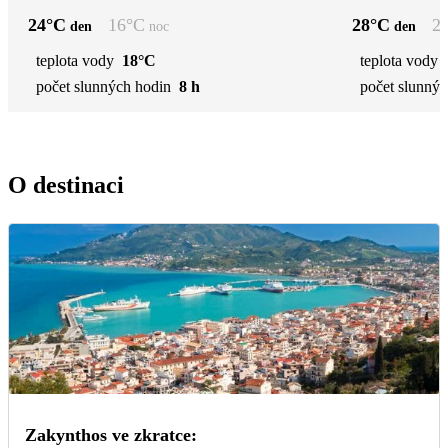
24
°C
16
°C
28
°C
2
den
noc
den
teplota vody
18°C
teplota vody
počet slunných hodin
8 h
počet slunnýc
O destinaci
Zakynthos ve zkratce: