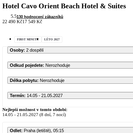
Hotel Cavo Orient Beach Hotel & Suites
5.5
130 hodnocení zákazníků
22 490 Kč
17 549 Kč
FIRST MINUTE
LÉTO 2027
Osoby
:
2 dospělí
Odkud pojedete
:
Nerozhoduje
Délka pobytu
:
Nerozhoduje
Termín
:
14.05 - 21.05.2027
Nejlepší možnost v tomto období:
14.05
-
21.05.2027
(8 dní, 7 nocí)
Odlet
:
Praha (letiště), 05:15