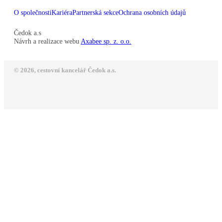
O společnosti
Kariéra
Partnerská sekce
Ochrana osobních údajů
Čedok a.s
Návrh a realizace webu
Axabee sp. z. o.o.
© 2026, cestovní kancelář Čedok a.s.