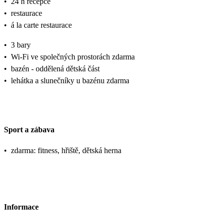
•
24 h recepce
•
restaurace
•
á la carte restaurace
•
3 bary
•
Wi-Fi ve společných prostorách zdarma
•
bazén - oddělená dětská část
•
lehátka a slunečníky u bazénu zdarma
Sport a zábava
•
zdarma: fitness, hřiště, dětská herna
Informace