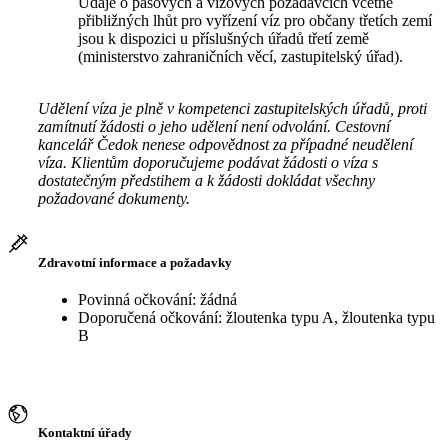
Údaje o pasových a vízových požadavcích včetně
přibližných lhůt pro vyřízení víz pro občany třetích zemí
jsou k dispozici u příslušných úřadů třetí země
(ministerstvo zahraničních věcí, zastupitelský úřad).
Udělení víza je plně v kompetenci zastupitelských úřadů, proti
zamítnutí žádosti o jeho udělení není odvolání. Cestovní
kancelář Čedok nenese odpovědnost za případné neudělení
víza. Klientům doporučujeme podávat žádosti o víza s
dostatečným předstihem a k žádosti dokládat všechny
požadované dokumenty.
Zdravotní informace a požadavky
Povinná očkování: žádná
Doporučená očkování: žloutenka typu A, žloutenka typu
B
Kontaktní úřady