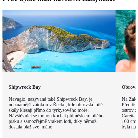
Shipwreck Bay
Obrovsk
Navagio, nazývaná také Shipwreck Bay, je
Na Zakyn
nejznámější zátokou v Řecku, kde obrovské bílé
Před tisí
skály klesají přímo do tyrkysového moře.
ostrov z
Návštěvníci se mohou kochat půlměsícem bílého
Caretta 
písku a samozřejmě vrakem lodi, díky němuž
100 cm a
dostala pláž své jméno.
byla na 