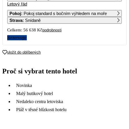
Letový řád
1
2
Pokoj
:
Pokoj standard s bočním výhledem na moře
Strava
:
Snídaně
3
4
5
6
7
8
9
Celkem:
56 638 Kč
podrobnosti
10
11
12
13
14
15
16
Rezervujte
17
18
19
20
21
22
23
uložit do oblíbených
28 319
34 239
24
25
26
27
28
29
30
Proč si vybrat tento hotel
15 739
23 139
23 889
22 369
31
Novinka
Malý butikový hotel
Nedaleko centra letoviska
Pláž v těsné blízkosti hotelu