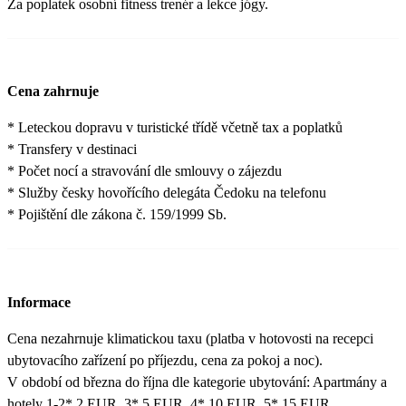
Za poplatek osobní fitness trenér a lekce jógy.
Cena zahrnuje
* Leteckou dopravu v turistické třídě včetně tax a poplatků
* Transfery v destinaci
* Počet nocí a stravování dle smlouvy o zájezdu
* Služby česky hovořícího delegáta Čedoku na telefonu
* Pojištění dle zákona č. 159/1999 Sb.
Informace
Cena nezahrnuje klimatickou taxu (platba v hotovosti na recepci
ubytovacího zařízení po příjezdu, cena za pokoj a noc).
V období od března do října dle kategorie ubytování: Apartmány a
hotely 1-2* 2 EUR, 3* 5 EUR, 4* 10 EUR, 5* 15 EUR.