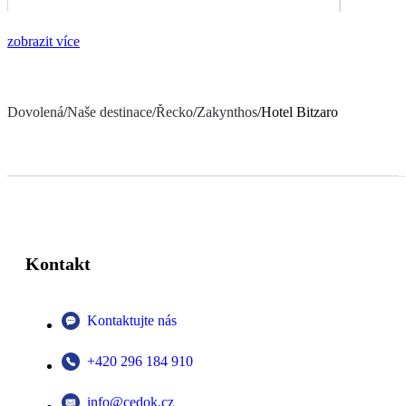
zobrazit více
Dovolená
/
Naše destinace
/
Řecko
/
Zakynthos
/
Hotel Bitzaro
Kontakt
Kontaktujte nás
+420 296 184 910
info@cedok.cz