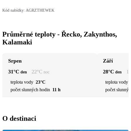
Kód nabídky:
AGRZTHEWEK
Průměrné teploty - Řecko, Zakynthos,
Kalamaki
Srpen
Září
31
°C
22
°C
28
°C
1
den
noc
den
teplota vody
23°C
teplota vody
počet slunných hodin
11 h
počet slunnýc
O destinaci