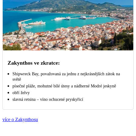
Zakynthos ve zkratce:
Shipwreck Bay, považovaná za jednu z nejkrásnějších zátok na
světě
písečné pláže, mohutné bílé útesy a nádherné Modré jeskyně
obří želvy
slavná retsina – víno ochucené pryskyřicí
více o Zakynthosu