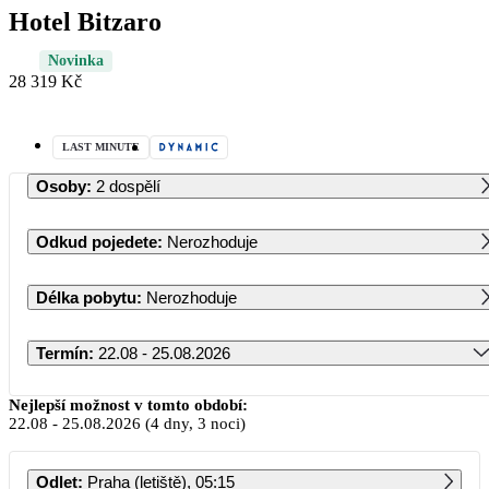
Hotel Bitzaro
Novinka
28 319 Kč
LAST MINUTE
Osoby
:
2 dospělí
Odkud pojedete
:
Nerozhoduje
Délka pobytu
:
Nerozhoduje
Termín
:
22.08 - 25.08.2026
Srpen 2026
Nejlepší možnost v tomto období:
22.08
-
25.08.2026
(4 dny, 3 noci)
PO
ÚT
ST
ČT
PÁ
SO
NE
Odlet
:
Praha (letiště), 05:15