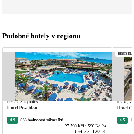
Podobné hotely v regionu
BESTSEL
Řecko
,
Zakynthos
Řecko
,
Za
Hotel Poseidon
Hotel C
4.9
638 hodnocení zákazníků
4.5
16
27 790 Kč
14 590 Kč
/os.
Ušetřete
13 200 Kč