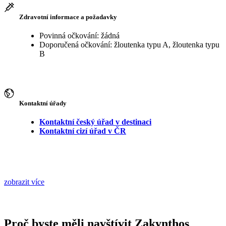
Zdravotní informace a požadavky
Povinná očkování: žádná
Doporučená očkování: žloutenka typu A, žloutenka typu
B
Kontaktní úřady
Kontaktní český úřad v destinaci
Kontaktní cizí úřad v ČR
zobrazit více
Proč byste měli navštívit Zakynthos