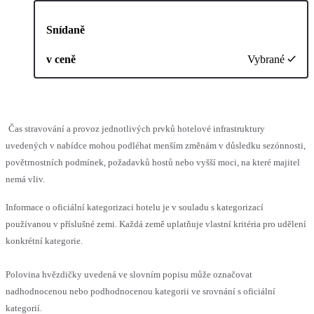
Snídaně
v ceně
Vybrané
Čas stravování a provoz jednotlivých prvků hotelové infrastruktury
uvedených v nabídce mohou podléhat menším změnám v důsledku sezónnosti,
povětrnostních podmínek, požadavků hostů nebo vyšší moci, na které majitel
nemá vliv.
Informace o oficiální kategorizaci hotelu je v souladu s kategorizací
používanou v příslušné zemi. Každá země uplatňuje vlastní kritéria pro udělení
konkrétní kategorie.
Polovina hvězdičky uvedená ve slovním popisu může označovat
nadhodnocenou nebo podhodnocenou kategorii ve srovnání s oficiální
kategorií.