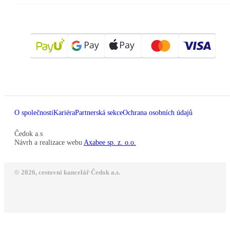
O společnosti
Kariéra
Partnerská sekce
Ochrana osobních údajů
Čedok a.s
Návrh a realizace webu
Axabee sp. z. o.o.
© 2026, cestovní kancelář Čedok a.s.